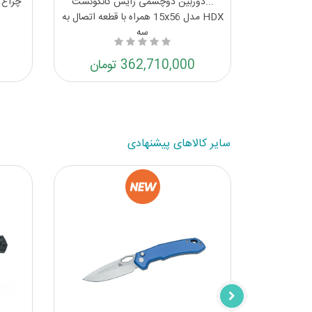
دوربین دوچشمی زایس کانکوئست HDX
...دوربین دوچشمی زایس کانکوئست
چراغ 
HDX مدل 15x56 همراه با قطعه اتصال به
سه
362,710,000 تومان
سایر کالاهای پیشنهادی