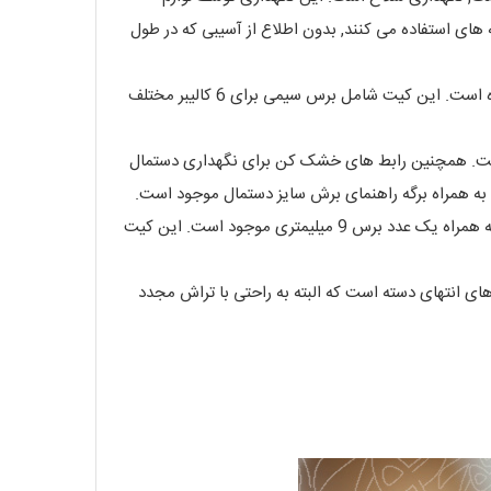
ه های استفاده می کنند, بدون اطلاع از آسیبی که در طول
تنظیف چند کالیبره آلن, مناسب برای سلاح های ساچمه زنی و گلوله زنی و خفیف با قیمتی بسیارمناسب و با کیفیتی قابل قبول عرضه شده است. این کیت شامل برس سیمی برای 6 کالیبر مختلف
 است. همچنین رابط های خشک کن برای نگهداری دستمال
برس های کیت ALLEN CLEANING KIT برای کالیبرهای خفیف (22) , گلوله زنی (30 و 270 و 38 ) , ساچمه زنی ( کالیبر 12 و 20) به همراه یک عدد برس 9 میلیمتری موجود است. این کیت
های انتهای دسته است که البته به راحتی با تراش مجدد