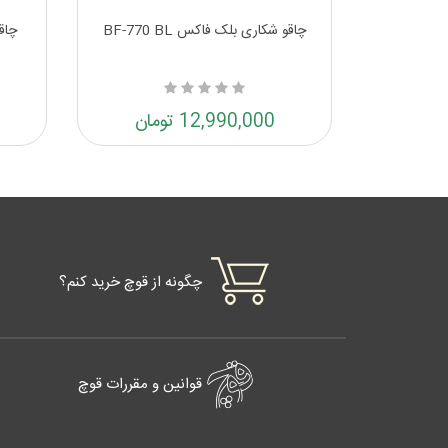
چراغ قوه جیبی شارژی اولایت بتون 4
چاقو شکاری بلک فاکس BF-770 BL
چاقو
12,990,000 تومان
چگونه از قوچ خرید کنم؟
قوانین و مقررات قوچ