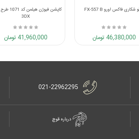
 شکاری فاکس اورو FX-557 B
کاپشن فیوژن هیلمن 
3DX
46,380,000 تومان
41,960,000 تومان
021-22962295
درباره قوچ