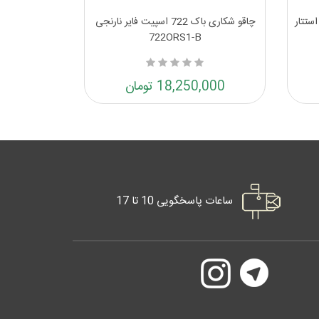
کد 1071 طرح استتار
چاقو شکاری باک 722 اسپیت فایر نارنجی
722ORS1-B
18,250,000 تومان
ساعات پاسخگویی 10 تا 17