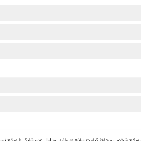
به سلاح شخصی و حفظ کیفیت سلاح به مانند روز اول, عدم شلیک با سلاح نی