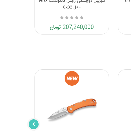
جعبه فشنگ ام تس ام درای باکس 100
دوربین دوچشمی زایس کانکوئست HDX
مدل 8x32
207,240,000 تومان