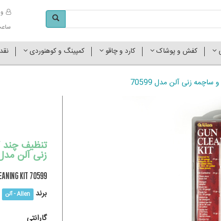
وا
ساعت کاری 
ی
کفش و پوشاک
کارد و چاقو
کمپینگ و کوهنوردی
نقد
 ساچمه زنی آلن مدل 70599
تنظیف چند کا
زنی آلن مدل 0599
EANING KIT 70599
برند
Allen - آلن
گارانتی