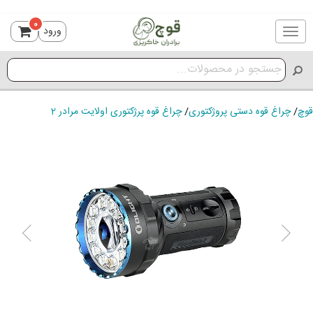
0
ورود
Toggle
navigation
قوچ
/
چراغ قوه دستی پروژکتوری
/
چراغ قوه پرژکتوری اولایت مرادر 2
ious
Next