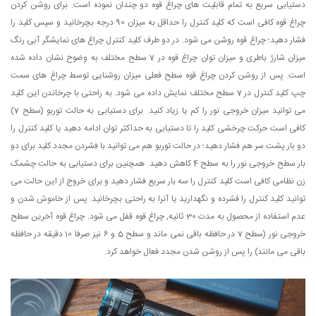
دستیابی سریع به تمام قابلیت های چراغ قوه دو چندان نموده است. برای روشن کردن
چراغ قوه کافی است که کلید کنترل را حداقل به میزان 90 درجه بچرخانید و سپس کلید را
فشار دهید؛ چراغ قوه روشن می شود. در دو طرف کلید کنترل چراغ های نمایشگر آبی رنگ
میزان شارژ باطری و میزان توان چراغ قوه در 7 سطح مختلف به وضوح نشان داده شده
است. پس از روشن کردن چراغ قوه سطح فعلی میزان روشنایی توسط چراغ های سمت
چپ کلید کنترل در 7 سطح مختلف نمایش داده می شود. به راحتی با چرخاندن این کلید
می توانید میزان خروجی نور را کم یا زیاد کنید. برای دستیابی به حالت توربو (سطح 7)
کافی است حرکت چرخشی کلید را تا دستیابی به حداکثر توان ادامه دهید یا کلید کنترل را
دو بار پشت سر هم فشار دهید؛ در حالت توربو هم می توانید با فشردن مجدد کلید برای دو
بار سطح خروجی نور را به سطح 4 کاهش دهید. همچنین برای دستیابی به حالت چشمک
زن نظامی کافی است کلید کنترل را سه بار سریع فشار دهید و برای خروج از این حالت می
توانید کلید کنترل را فشرده و نگهدارید یا آنرا به راحتی بچرخانید. پس از خاموش شدن و
عدم استفاده از محصول به مدت 30 ثانیه, چراغ قوه قفل می شود. چراغ قوه آخرین سطح
خروجی نور (سطح 7 در حافظه باقی نمی ماند و سطح 5 و 6 نیز صرفا 10 دقیقه در حافظه
باقی می مانند) را پس از روشن شدن مجدد فعال خواهد کرد.