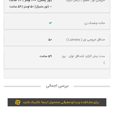
خروجی نور , سطح 1 | زمان کارکرد
(نور پخش) 200 لومنز | 40 ساعت
~ (نور متمرکز) 50 لومنز | 59 ساعت
حالت چشمک زن
حداقل خروجی نور ( Lumens )
50
مدت زمان کارکرد (حداقل توان - روز
59 ساعت
)
بررسی اجمالی