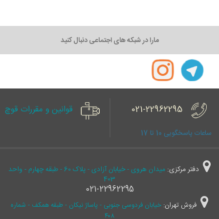
مارا در شبکه های اجتماعی دنبال کنید
021-22962295
قوانین و مقررات قوچ
ساعات پاسخگویی 10 تا 17
دفتر مرکزی:
میدان هروی - خیابان آزادی - پلاک 60 - طبقه چهارم - واحد
403
021-22962295
فروش تهران:
خیابان فردوسی جنوبی - پاساژ نیکان - طبقه همکف - شماره
۴۰۸