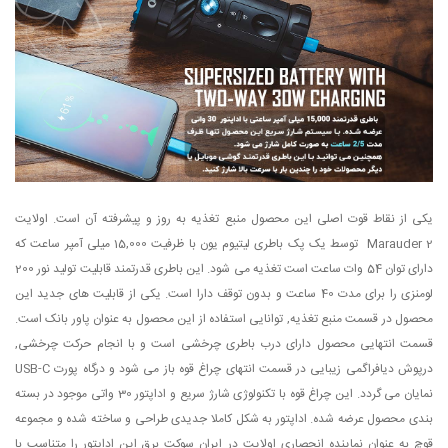
یکی از نقاط قوت اصلی این محصول منبع تغذیه به روز و پیشرفته آن است. اولایت
Marauder 2 توسط یک پک باطری لیتیوم یون با ظرفیت 15,000 میلی آمپر ساعت که
دارای توان 54 وات ساعت است تغذیه می شود. این باطری قدرتمند قابلیت تولید نور 200
لومنزی را برای مدت 40 ساعت و بدون توقف دارا است. یکی از قابلیت های جدید این
محصول در قسمت منبع تغذیه, توانایی استفاده از این محصول به عنوان پاور بانک است.
قسمت انتهایی محصول دارای درب باطری چرخشی است و با انجام حرکت چرخشی,
درپوش دیافراگمی زیبایی در قسمت انتهای چراغ قوه باز می شود و درگاه پورت USB-C
نمایان می گردد. این چراغ قوه با تکنولوژی شارژ سریع و اداپتور 30 واتی موجود در بسته
بندی محصول عرضه شده. اداپتور به شکل کاملا جدیدی طراحی و ساخته شده و مجموعه
قوچ به عنوان نماینده انحصاری اولایت در ایران سوکت برق این اداپتور را متناسب با