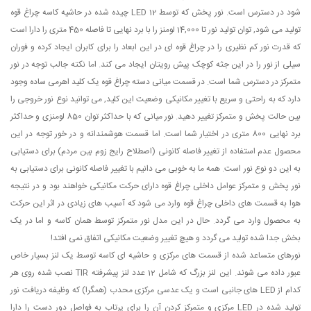
شود در دسترس است. نور پخش که توسط 12 LED چیده شده در حاشیه کاسه چراغ قوه
تولید می شود, توان تولید نور تا 14,000 لومنز را با برد نهایی تا فاصله 450 متری را دارا است
که قدرت نور کم نظیری را در چراغ قوه ای در این ابعاد را برای کابران ایجاد کرده و فوران
سیلی از نور را در این جثه کوچک پیش رویتان ایجاد می کند. اما نکته جالب توجه در نور
متمرکز در دسترس شما است. در قسمت میانی دسته چراغ قوه یک کلید اهرمی ساده وجود
دارد که به راحتی و سریع با تغییر مکانیکی وضعیت این کلید, می توانید نوع نور خروجی را
بین حالت پخش و متمرکز تغییر دهید. نور میانی که با حداکثر توان 850 لومنزی و حداکثر
برد نهایی 800 متری در اختیار شما است. اما قسمت هوشمندانه و در خور توجه در این
محصول عدم استفاده از تغییر فاصله کانونی (اصطلاح رایج زوم بین مردم) برای دستیابی
به این دو نوع نور است. همه ما به خوبی می دانیم با تغییر فاصله کانونی برای دستیابی به
نور پخش و متمرکز عوامل داخلی چراغ قوه دارای حرکت مکانیکی خواهند بود و در نتیجه
هوا به قسمت های داخلی چراغ قوه وارد می شود که آسیب های زیادی در اثر این حرکت
به محصول وارد می گردد. حال در این مدل نور متمرکز توسط همان کاسه و اما در یک
بخش جدا شده تولید می گردد و هیچ تغییر وضعیت مکانیکی اتفاق نمی افتد!
نورهای متساعد شده از قسمت های مرکزی و حاشیه ای کاسه توسط یک لنز بسیار خاص
عبور داده می شوند. این لنز بزرگ که شامل 12 عدد لنز پیشرفته TIR نصب شده روی هر
کدام از LED های جانبی است و یک عدسی مرکزی محدب (همگرا) که وظیفه دریافت نور
تولید شده در LED مرکزی و متمرکز کردن آن را برای پرتاب به فواصل دور دست را دارا