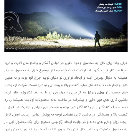
خیلی وقتا برای خلق یه محصول جدید, تغییر در عوامل آشکار و واضح مثل قدرت و غیره
صرفا مد نظر قرار میگیره. اما اولایت ثابت کرده جدا از موضوع خلق یه محصول جدید,
همیشه به دنبال بهترین ایده و ایجاد نوآوری تو دنیای تولید چراغ قوه بوده و به همین
دلیل جلودار همه کارخانه های تولید کننده چراغ و روشنایی تو دنیا هست. شرکت اولایت با
خلق محصول Marauder 2 یه اثر هنری - مهندسی رو با یه دنیا تکنولوژی خلق کرده.
ماشین کاری های فوق دقیق و پیشرفته در ساخت بدنه محصولات اولایت همیشه زبانزد
تمام مصرف کنندگان و تولیدکنندگان دنیا بوده و هست. تیم طراحی اولایت اما فارق از
کیفیت بالا و همیشگی در ماشین کاری قطعات, توجه به پولیش نهایی, رعایت اصول کامل
ایجاد زوایا و فرم های بدنه و در نهایت ایجاد ارگونومی صحیح برای یک محصول این بار
یه محصول متفاوت و جذاب خلق کردن که بدون شک نگاه هر بیننده ای با دیدن این