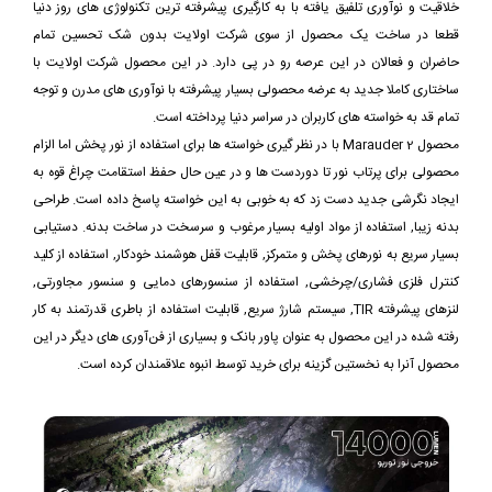
خلاقیت و نوآوری تلفیق یافته با به کارگیری پیشرفته ترین تکنولوژی های روز دنیا
قطعا در ساخت یک محصول از سوی شرکت اولایت بدون شک تحسین تمام
حاضران و فعالان در این عرصه رو در پی دارد. در این محصول شرکت اولایت با
ساختاری کاملا جدید به عرضه محصولی بسیار پیشرفته با نوآوری های مدرن و توجه
تمام قد به خواسته های کاربران در سراسر دنیا پرداخته است.
محصول Marauder 2 با در نظر گیری خواسته ها برای استفاده از نور پخش اما الزام
محصولی برای پرتاب نور تا دوردست ها و در عین حال حفظ استقامت چراغ قوه به
ایجاد نگرشی جدید دست زد که به خوبی به این خواسته پاسخ داده است. طراحی
بدنه زیبا, استفاده از مواد اولیه بسیار مرغوب و سرسخت در ساخت بدنه. دستیابی
بسیار سریع به نورهای پخش و متمرکز, قابلیت قفل هوشمند خودکار, استفاده از کلید
کنترل فلزی فشاری/چرخشی, استفاده از سنسورهای دمایی و سنسور مجاورتی,
لنزهای پیشرفته TIR, سیستم شارژ سریع, قابلیت استفاده از باطری قدرتمند به کار
رفته شده در این محصول به عنوان پاور بانک و بسیاری از فن‌آوری های دیگر در این
محصول آنرا به نخستین گزینه برای خرید توسط انبوه علاقمندان کرده است.