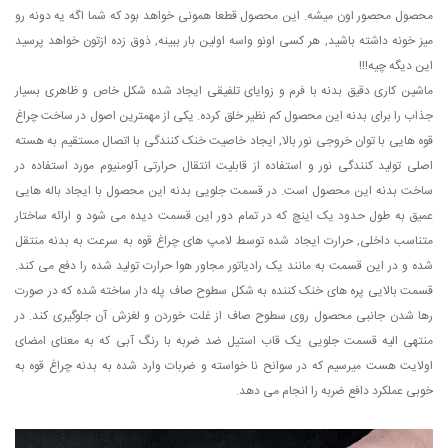
محصول محصور اون میشه. این محصول قطعا همونی خواهد بود که شما اگه یه دونه رو
میز خونه داشته باشید, هر کسی اونو واسه اولین بار ببینه, ذوق زده ازتون خواهد پرسید
این دیگه چیه!!!
ماشین کاری دقیق بدنه با فرم و زوایای تلفیقی ایجاد شده شکل خاص و ظاهری بسیار
جذاب را برای بدنه این محصول کم نظیر خلق کرده. یکی از مهمترین اصول در ساخت چراغ
قوه هایی با توان خروجی نور بالا, ایجاد خاصیت خنک کنندگی با اتصال مستقیم به هسته
اصلی تولید کنندگی نور و استفاده از قابلیت انتقال حرارتی آلومنیوم مورد استفاده در
ساخت بدنه این محصول است. در قسمت جلویی بدنه این محصول با ایجاد باله هایی
عمیق به طول حدود یک اینچ که در تمام دور این قسمت دیده می شود و ارائه ساختار
متناسب داخلی, حرارت ایجاد شده توسط لامپ های چراغ قوه به سرعت به بدنه منتقل
شده و در این قسمت به مانند یک رادیاتور مجاور هوا حرارت تولید شده را دفع می کند.
قسمت بالایی پره های خنک کننده به شکل سطوح صاف پله دار ساخته شده که در صورت
رها شدن جانبی محصول روی سطوح صاف از غلت خوردن و لغزش آن جلوگیری کند. در
منتهی الیه قسمت جلویی یک قاب استیل ضد ضربه با رنگ آبی که به معنای امضای
اولایت هست میرسیم که در سوانح نا خواسته و ضربات وارد شده به بدنه چراغ قوه به
خوبی عملکرد دافع ضربه را انجام می دهد.