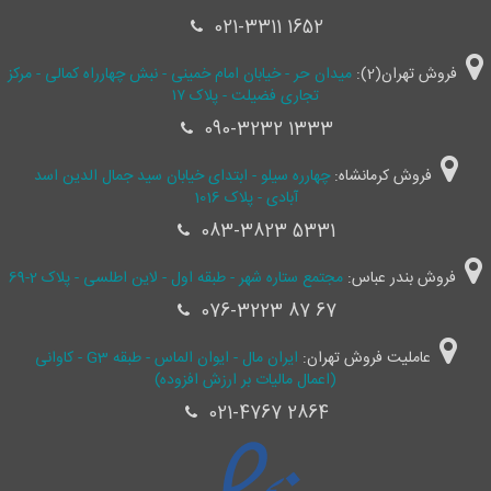
021-3311 1652
فروش تهران(2):
میدان حر - خیابان امام خمینی - نبش چهارراه کمالی - مرکز
تجاری فضیلت - پلاک ۱۷
090-3232 1333
فروش کرمانشاه:
چهارره سیلو - ابتدای خیابان سید جمال ‌الدین اسد
آبادی - پلاک 1016
083-3823 5331
فروش بندر عباس:
مجتمع ستاره شهر - طبقه اول - لاین اطلسی - پلاک 2-69
076-3223 87 67
عاملیت فروش تهران:
ایران مال - ایوان الماس - طبقه G3 - کاوانی
(اعمال مالیات بر ارزش افزوده)
021-4767 2864