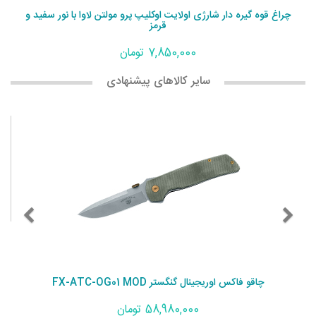
چراغ قوه اولایت بتون 4 پریموم ادیشن ناکترنال سنتنل همراه با کیس
شارژر
19,460,000 تومان
سایر کالاهای پیشنهادی
چاقو بوکر مگنوم داماس بون 01MB180DAM
25,730,000 تومان