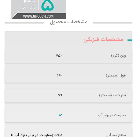
مشخصات محصول
مشخصات فیزیکی
وزن (گرم)
750
طول (میلیمتر)
140
قطر کاسه (میلیمتر)
79
مقاومت در برابر آب
سطح ضد آبی
IPX8 (مقاومت در برابر نفوذ آب تا