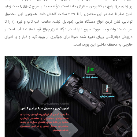
پریزهای برق رایج در کشورمان سفارش داده است. درگاه جدید و سریع USB-C مدت زمان
شارژ صفر تا صد در این محصول را تا 2:30 ساعت کاهش داده. همچنین این محصول
توانایی شارژ کردن انواع دستگاه هایی (موبایل, تبلت, ساعت, لپ تاپ و غیره...) را تا
سرعت 30 وات و به صورت سریع دارا است. درگاه شارژر چراغ قوه کاملا ضد آب است و
درپوش دیافراگمی زیبای تعبیه شده صرفا برای جلوگیری از ورود گرد و غبار و یا اشیای
خارجی به محفظه داخلی این پورت است.