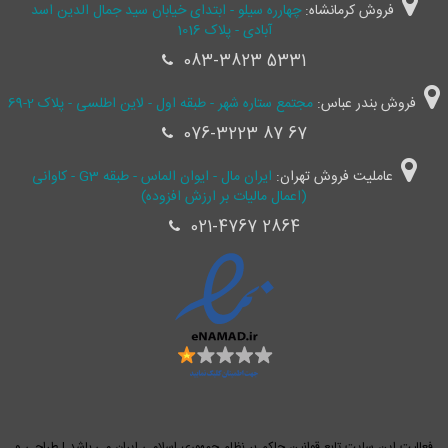
فروش کرمانشاه:
چهارره سیلو - ابتدای خیابان سید جمال ‌الدین اسد
آبادی - پلاک 1016
083-3823 5331
فروش بندر عباس:
مجتمع ستاره شهر - طبقه اول - لاین اطلسی - پلاک 2-69
076-3223 87 67
عاملیت فروش تهران:
ایران مال - ایوان الماس - طبقه G3 - کاوانی
(اعمال مالیات بر ارزش افزوده)
021-4767 2864
فعالیت این سایت تابع قوانین حاکم بر نظام جمهوری اسلامی ایران می باشد | طراحی و