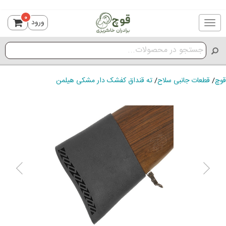
0
ورود
Toggle
navigation
قوچ
/
قطعات جانبی سلاح
/
ته قنداق کفشک دار مشکی هیلمن
ious
Next