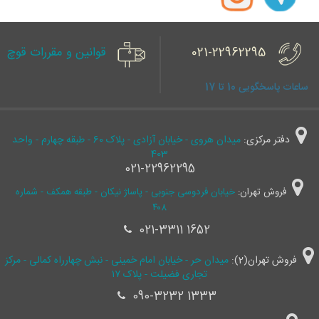
021-22962295
قوانین و مقررات قوچ
ساعات پاسخگویی 10 تا 17
دفتر مرکزی:
میدان هروی - خیابان آزادی - پلاک 60 - طبقه چهارم - واحد
403
021-22962295
فروش تهران:
خیابان فردوسی جنوبی - پاساژ نیکان - طبقه همکف - شماره
۴۰۸
021-3311 1652
فروش تهران(2):
میدان حر - خیابان امام خمینی - نبش چهارراه کمالی - مرکز
تجاری فضیلت - پلاک ۱۷
090-3232 1333