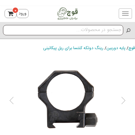
0
ورود
Toggle
navigation
قوچ
/
پایه دوربین
/
رینگ دوتکه کنتسا برای ریل پیکاتینی
ious
Next