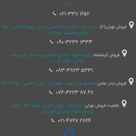
۴۰۸
021-3311 1652
فروش تهران(2):
میدان حر - خیابان امام خمینی - نبش چهارراه کمالی - مرکز
تجاری فضیلت - پلاک ۱۷
090-3232 1333
فروش کرمانشاه:
چهارره سیلو - ابتدای خیابان سید جمال ‌الدین اسد
آبادی - پلاک 1016
083-3823 5331
فروش بندر عباس:
مجتمع ستاره شهر - طبقه اول - لاین اطلسی - پلاک 2-69
076-3223 87 67
عاملیت فروش تهران:
ایران مال - ایوان الماس - طبقه G3 - کاوانی
(اعمال مالیات بر ارزش افزوده)
021-4767 2864