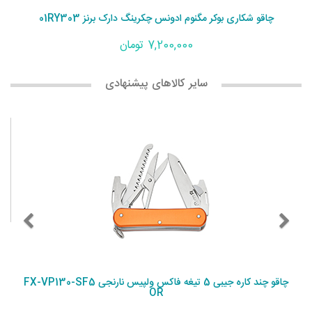
چاقو شکاری بوکر مگنوم ادونس چکرینگ دارک برنز 01RY303
7,200,000 تومان
سایر کالاهای پیشنهادی
چاقو چند کاره جیبی 5 تیغه فاکس ولپیس نارنجی FX-VP130-SF5
OR