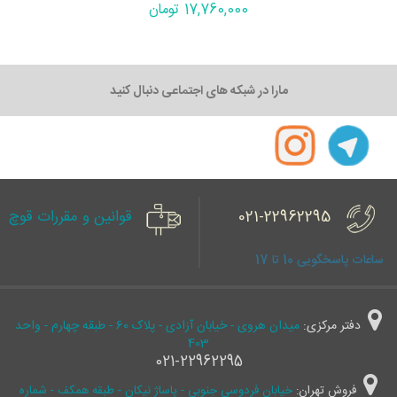
17,760,000 تومان
مارا در شبکه های اجتماعی دنبال کنید
021-22962295
قوانین و مقررات قوچ
ساعات پاسخگویی 10 تا 17
دفتر مرکزی:
میدان هروی - خیابان آزادی - پلاک 60 - طبقه چهارم - واحد
403
021-22962295
فروش تهران:
خیابان فردوسی جنوبی - پاساژ نیکان - طبقه همکف - شماره