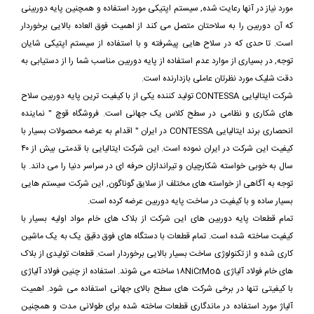
مورد نیاز در آنها رعایت شده, سیستم اپتیکی مورد استفاده و همچنین پایه دوربینی
که آن دوربین را به سلاحتان متصل می کند از اهمیت فوق العاده بالایی برخوردار
است. تا حدی که در سلاح هایی پیشرفته و با استفاده از سیستم اپتیکی شایان
توجه, در بسیاری از موارد عدم استفاده از پایه دوربین مناسب شما را از دستیابی به
دقت شلیک مورد نظرتان عاملی بازدارنده است.
شرکت ایتالیایی CONTESSA تولید کننده یکی از با کیفیت ترین پایه دوربین سلاح
های شکاری و نظامی در سطح کلاس یک جهانی است. فروشگاه قوچ " نماینده
انحصاری برند ایتالیایی CONTESSA در ایران " اقدام به عرضه محصولات بسیار با
کیفیت این شرکت در ایران نموده است. این شرکت ایتالیایی با قدمتی بیش از ۴۰
سال به خوبی خواسته شکارچیان و تیراندازان حرفه ای در سراسر دنیا را می داند. با
توجه به آگاهی از خواسته های مختلف از سلایق گوناگون, این شرکت سیستم هایی
بسیار ساده و با کیفیت در ساخت پایه دوربین عرضه کرده است.
تمام قطعات پایه دوربین های این شرکت از بلاک های خام مواد اولیه بسیار با
کیفیت ساخته شده است. تمام قطعات با دستگاه های فوق دقیق یک به یک ماشین
کاری شده و از تکنولوژی ساخت بسیار بالایی برخوردار است. قطعات تولیدی از بلاک
های خام فولاد آلیاژی 18NiCrMo5 ساخته می شوند. استفاده از چنین فولاد آلیاژی
با کیفیتی تنها در برخی شرکت های سطح بالای جهانی استفاده می شود. اهمیت
آلیاژ مورد استفاده در ماندگاری قطعات ساخته شده برای طولانی مدت و همچنین