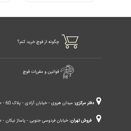
چگونه از قوچ خرید کنم؟
قوانین و مقررات قوچ
دفتر مرکزی:
میدان هروی - خیابان آزادی - پلاک 60 - طبقه چهارم - واحد 403
فروش تهران:
خیابان فردوسی جنوبی - پاساژ نیکان - طب