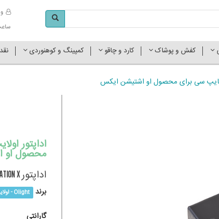
وا
ساعت کاری 
ی
کفش و پوشاک
کارد و چاقو
کمپینگ و کوهنوردی
نقد
محصول او ا
اداپتور Olight 30W Adapter Type C for Ostation X
برند
Olight - اولایت
گارانتی