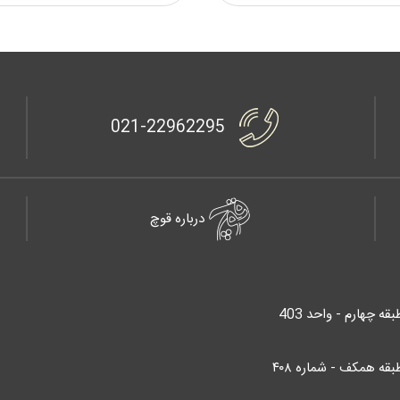
021-22962295
درباره قوچ
قه همکف - شماره ۴۰۸