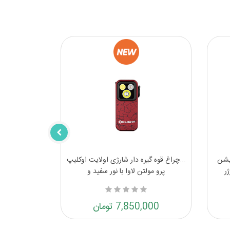
یموم ادیشن
...چراغ قوه گیره دار شارژی اولایت اوکلیپ
ر
پرو مولتن لاوا با نور سفید و
7,850,000 تومان