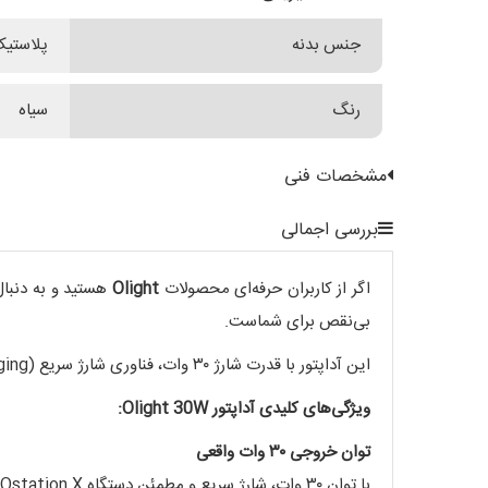
جنس بدنه
پلاستیک
رنگ
سیاه
مشخصات فنی
بررسی اجمالی
اگر از کاربران حرفه‌ای محصولات
Olight
هستید و به دنبال
بی‌نقص برای شماست.
این آداپتور با قدرت شارژ ۳۰ وات، فناوری شارژ سریع (Fast Charging) و درگاه Type-C، عملکردی سریع و ایمن را برای شما فراهم می‌کند.
ویژگی‌های کلیدی آداپتور Olight 30W:
توان خروجی ۳۰ وات واقعی
با توان ۳۰ وات، شارژ سریع و مطمئن دستگاه Ostation X شما تضمین شده است. این توان برای استفاده‌های طولانی‌مدت و شارژ پرسرعت ایده‌آل است.