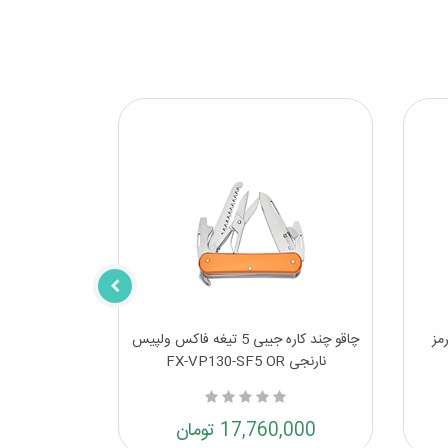
مز
چاقو چند کاره جیبی 5 تیغه فاکس ولپیس
نارنجی FX-VP130-SF5 OR
17,760,000 تومان