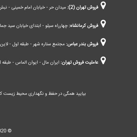
فروش تهران (2):
میدان حر - خیابان امام خمینی - نبش 
فروش کرمانشاه:
چهارراه سیلو - ابتدای خیابان سید جمال 
فروش بندر عباس:
مجتمع ستاره شهر - طبقه اول - لاین اط
عاملیت فروش تهران:
ایران مال - ایوان الماس - طبقه G3 - کاوانی (اعمال مالیات بر ارزش افزوده)
بیایید همگی در حفظ و نگهداری محیط زیست کش
© 2019-2020 ghooch.com All Rights Reserved | کليه حقوق اين سايت متعلق به فروشگاه قوچ