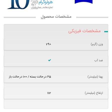
مشخصات محصول
مشخصات فیزیکی
وزن (گرم)
290
ضد آب
پهنا (میلیمتر)
65 در حالت بسته / 100 در حالت باز
ارتفاع (میلیمتر)
112