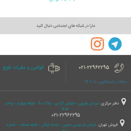
مارا در شبکه های اجتماعی دنبال کنید
021-22962295
قوانین و مقررات قوچ
ساعات پاسخگویی 10 تا 17
دفتر مرکزی:
میدان هروی - خیابان آزادی - پلاک 60 - طبقه چهارم - واحد
403
021-22962295
فروش تهران:
خیابان فردوسی جنوبی - پاساژ نیکان - طبقه همکف - شماره