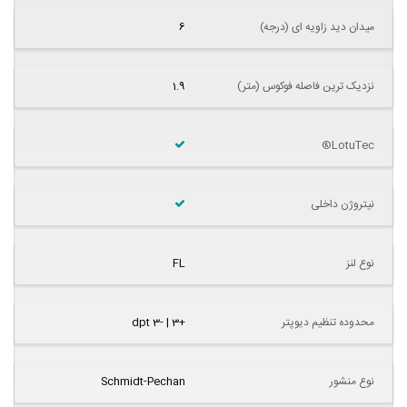
میدان دید زاویه ای (درجه)
6
نزدیک ترین فاصله فوکوس (متر)
1.9
LotuTec®
نیتروژن داخلی
نوع لنز
FL
محدوده تنظیم دیوپتر
+3 | -3 dpt
نوع منشور
Schmidt-Pechan