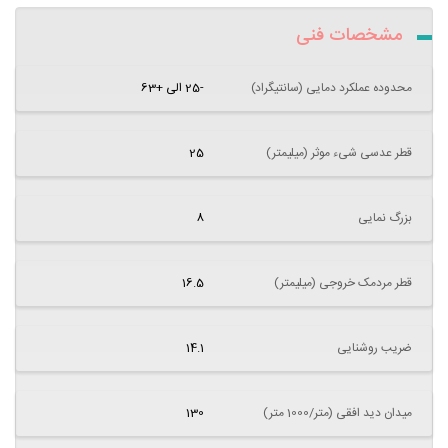
مشخصات فنی
محدوده عملکرد دمایی (سانتیگراد)
-25 الی +63
قطر عدسی شیء موثر (میلیمتر)
25
بزرگ نمایی
8
قطر مردمک خروجی (میلیمتر)
16.5
ضریب روشنایی
14.1
میدان دید افقی (متر/1000 متر)
130