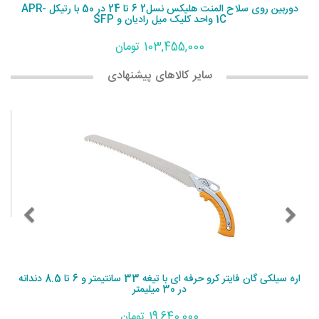
دوربین روی سلاح المنت هلیکس نسل2 6 تا 24 در 50 با رتیکل APR-
1C واحد کلیک میل رادیان و SFP
103,455,000 تومان
سایر کالاهای پیشنهادی
اره سیلکی گان فایتر کرو حرفه ای با تیغه 33 سانتیمتر و 6 تا 8.5 دندانه
در 30 میلیمتر
19,640,000 تومان