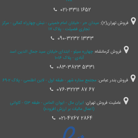
۴۰۸
021-3311 1652
فروش تهران(2):
میدان حر - خیابان امام خمینی - نبش چهارراه کمالی - مرکز
تجاری فضیلت - پلاک ۱۷
090-3232 1333
فروش کرمانشاه:
چهارره سیلو - ابتدای خیابان سید جمال ‌الدین اسد
آبادی - پلاک 1016
083-3823 5331
فروش بندر عباس:
مجتمع ستاره شهر - طبقه اول - لاین اطلسی - پلاک 2-69
076-3223 87 67
عاملیت فروش تهران:
ایران مال - ایوان الماس - طبقه G3 - کاوانی
(اعمال مالیات بر ارزش افزوده)
021-4767 2864