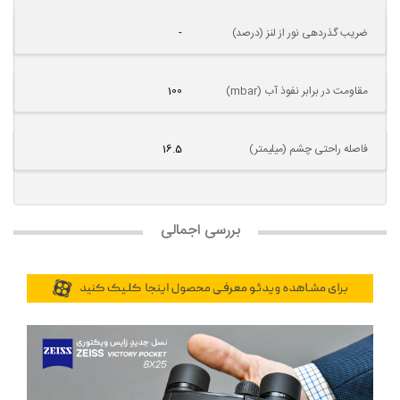
ضریب گذردهی نور از لنز (درصد)
-
مقاومت در برابر نفوذ آب (mbar)
100
فاصله راحتی چشم (میلیمتر)
16.5
بررسی اجمالی