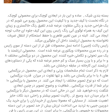
بسته بندی شیک , ساده و این بار در ابعادی کوچک برای محصولی کوچک.
در نگاه نخست با کیف جدید و با کیفیت این محصول روبرو می شویم که در
یک طراحی جدید و رنگی متفاوت عرضه شده, تلفیق رنگ خاکستری و زیبای
این کیف به همراه لوگوی آبی رنگ زایس روی این کیف جلوه ای جالب توجه
ایجاد می کند. البته در عین تغییر ظاهری با حفظ استحکام از انتقال ضربات
ناخواسته به محصول ارزشمند داخل آن جلوگیری میکند.
زایس پاکت (جیبی) ادامه نسل محصولات قبل تر از این دسته از سوی زایس
و در رده سری محصولات ویکتوری عرضه شده است. .محصولی ارزشمند با
یک سیر تحولی و تکاملی خیره کننده. این محصول در دو بزرگنمایی مختلف ۸
و ۱۰ برابر و با وزن بسیار سبک و کم حجم عرضه شده که یکی از دستاوردهای
ارزشمند این کارخانه در سابقه درخشان می باشد.
لازم به ذکر است تمام مشخصات وزنی و ابعادی این محصول در بزرگنمایی
های ۸ یا ۱۰ برابر یکسان می باشد و تنها تفاوت در میزان قدرت بزرگنمایی
است که دو نوع تصویر مختلف را ایجاد می کنند. در محصول با بزرگنمایی ۱۰
برابر شما از قدرت بزرگنمایی , شفافیت و وضوح تصویر در چنین ابعادی
شگفت زده خواهید شد. این در حالی است که در محصول دیگر با بزرگنمایی
۸ برابر میدان دید وسیع تر , زلالیت تصویر بیشتر و راحتی دید نکات حایز
اهمیت هستند. از مسایلی که معمولا بسیاری از خریداران را برای خرید یک
دوربین جیبی به تردید می انداخت لرزش بیش از حد تصویر در این دسته
محصولات به خصوص با بزرگنمایی ۱۰ برابر است. در این سری زایس با فن