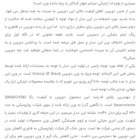
بسیاری از تولیدات اپتیکی سراسر جهان کماکان پا برجا مانده وزن است!
پس از لمس دوربین القای کیفیت بالای این دوربین به سرعت به شما منتقل می شود.
بدنه جدید مورد استفاده در این مدل از مواد اولیه با کیفیتی ساخته شده که حکایت از
دوام بسیار بالای این دوربین برای سالیان درازی دارد. اما این بار بدنه دوربین در ظاهری با
رنگ تمام مشکی در دسترس است. شاید نقطه تفاوتی که در نگاه اول برای
دانستن اختلاف بین این مدل و نسل قبل عرضه شده است. با برداشتن دوربین و به
چشم کشیدن آن به سرعت احساسی خوشایند در شما متعالی خواهد شد؛ چه دوربین
سبکی!!!
یکی از نقاط مورد توجه زایس در تولید این مدل با توجه به مستندات ارائه شده توسط
بخش فنی این کارخانه, توجه ویژه به وزن دوربین Victory SF Black است. در وزن این
مدل با عدد جالب توجه 780 گرم روبرو می شویم که با مقایسه محصولات اپتیکی تراز یک
جهانی عددی جالب توجه است.
از مهمترین رقبای قدرتمد این محصول دوربین با کیفیت SWAROVSKI EL
Swarovision است. با نگاهی گذرا به وزن ارائه شده از سوی شرکت زواروسکی به عدد
840 گرم برای مدل 10x42 مشابه این مدل میرسیم. در این حیطه کاری از تولیدات بسیار با
کیفیت, وزن امری حیاتی است و لزوم همیشگی کاهش وزن محصولات تولید شده در
دستور کار تمامی شرکت ها است. بدون شک اگر شرکت زاواروسکی به فناوری کاهش وزن
این دوربین ها دسترسی می داشت ؛ حتی کاهش یک گرم از وزن دوربین هم برای آن