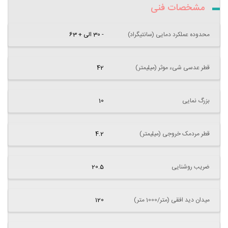
مشخصات فنی
محدوده عملکرد دمایی (سانتیگراد)
- 30 الی + 63
قطر عدسی شیء موثر (میلیمتر)
42
بزرگ نمایی
10
قطر مردمک خروجی (میلیمتر)
4.2
ضریب روشنایی
20.5
میدان دید افقی (متر/1000 متر)
120