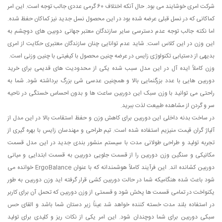
شرکت امری خوشایند می بود. حال آنکه اختلاف 60 گرمی عددی جالب توجه است. این امر
کماکانی که در نسل قبلی عرضه شده بود در این محصول نسل جدید نیز کماکان حفظ شده.
اما نکته جالب توجه عدم دسترسی سایر سازندگان معتبر جهانی دوبین های دوچشم به
این وزن در این کلاس است. شاید عدم توانایی چنان سازندگان معتبری حکایت از امری
بدیهی از دستیابی تکنولوژی زایس در عرضه چنین محصول با کیفیتی با چنین وزنی است.
وزن کاملاً ایده آل در این مدل سبب شده یکی از محدودیت های قدیمی برای خرید
دوربین هایی با عدد بزرگنمایی بالا و همچنین عدسی شی بزرگ برداشته شود. شما به
راحتی می توانید با وزن سبک این دوربین ساعت ها و بدون احساس خستگی در ناحیه
سر و گردن از مشاهده طبیعت لذت ببرید.
در ساخت بدنه داخلی این دوربین برای کاهش وزن و حفظ استقامت بالا در این مدل از
آلیاژ گران قیمت منیزیم استفاده شده است. تیم طراحی و مهندسان زایس با بهره گیری از
تجربه تولید و طراحی طولانی مدت با سیستم منشور بندی جدید در این مدل قسمت
مکانیکی و سنگین وزن دوربین را از قسمت جلویی دوربین به قسمت ابتدایی و میانی
دوربین کشانده اند. این فرآیند کاملاً هوشمندانه که با عنوان
ErgoBalance
خوانده می
شود باعث شده هنگامیکه شما در حالت دوربین کشی قرار گرفته اید وزن دوربین به طور
یکنواخت در تمامی قسمت ها پخش شود و قسمتی از وزن دوربین که تحمل آن برای کاربر
در استفاده بلند مدت خسته کننده خواهد شد عیناً زیر دستان شما باشد و القای حس
سبکی دوربین برای شما دوچندان شود. این امر یکی از نکات ریز و کلیدی برای تولید