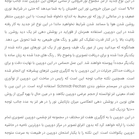
در این نوع جدید از لنز, مجموع نور خروجی از تمامی لنزهای این دوربین عدد جالب توجه
92% است. این میزان خروجی نور این اطمینان را به شما میدهد که حتی در شرایط نوری
ضعیف و در ساعاتی از روز که نور محیط به اندازه دلخواه شما نیست؛ با این دوربین منتظر
روشن شدن هوا یا مساعد شدن شرایط نخواهید ماند! در این نوع لنز جدید به کار رفته
شده در این دوربین, استفاده همزمان از فلوراید در پوشش دهی لنز یک دید روشن, با
زلالیت بالا را در کنار قدرت تفکیک کم نظیر و رنگ های طبیعی به شما تحویل می دهد.
همانگونه که میدانید پس از عبور یک طیف وسیع نور از یک لنز, نورهای عبور داده شده از
یکدیگر جدا شده و برای دریافت تصویری با وضوح بالا , رنگ های جدا شده به زبان ساده با
یکدیگر مجدداً پیوسته خواهند شد. این عمل حساس در این دوربین با نهایت دقت و برای
دریافت حداکثر جزئیات در این دوربین با به کارگیری چنین لنزهای پیشرفته ای انجام شده
است. همچنین نکته جالب توجه این است که زایس در ساخت این دوربین از نوآوری
جدیدی در سیستم منشور بندی Schmidt-Pechan استفاده کرده است. در این بین با
تعداد معینی لنز توانسته از حجم عرضی دوربین بکاهد و در عین حال با بهره گیری از روش
های نوین در پوشش دهی انعکاسی میزان بازتابش نور را در هر لنز به عدد جالب توجه
100% نزدیک کند.
در این دوربین با به کارگیری هفت لنز مختلف در مجموعه لنز چشمی دوربین تصویری تمام
تخت را ارائه خواهد کرد که بدون اغراق تصویر در مرکز دوربین با دورترین ناحیه در حاشیه
دوربین یکنواخت است. این نکته را با یکبار امتحان دوربین در طبیعت به سرعت متوجه