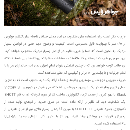
لازم به ذکر است برای استفاده های متفاوت در این مدل, حداقل فاصله برای تنظیم فوکوس
از 1/5 متر تا بینهایت قابل دسترسی است. کیفیت و وضوح دید حتی در فواصل بسیار
نزدیک به نحوی است که شما را حین تنظیم در فواصل بسیار نزدیک متعجب خواهد کرد.
این امر برای طبیعت دوستانی که علاقمند به مشاهده حشرات؛ پروانه ها و ... هستند نکته
ای جالب توجه خواهد بود که با چنین کیفیتی بتوان تمام اجزای بدن این جانداران ریز را با
تمام جزئیات و با بزگنمایی 10 برابر و کیفیتی کم نظیر مشاهده کنند.
در یک دوربین دوچشمی مهمترین وظیفه و هدف ارائه یک دید مطلوب است که به عنوان
اصلی ترین وظیفه در یک دوربین دوچشمی شناخته می شود. در دوربین Victory SF
Black با بهره گیری از جدید ترین تکنولوژی ساخت لنز از سوی کارخانه ای به نام SHOTT
یک شفافیت دید کم نظیر را ارائه داده است. در سری جدید از لنزهای تولید شده از
تکنولوژی جدید تلفیقی SHOTT HT با میزان گذردهی بسیار بالای نور از لنز و تلفیقی از
پذیرش فلوراید در پوشش چند لایه این لنز با عنوان کلی لنزهای جدید
ULTRA-
FL
استفاده شده است.