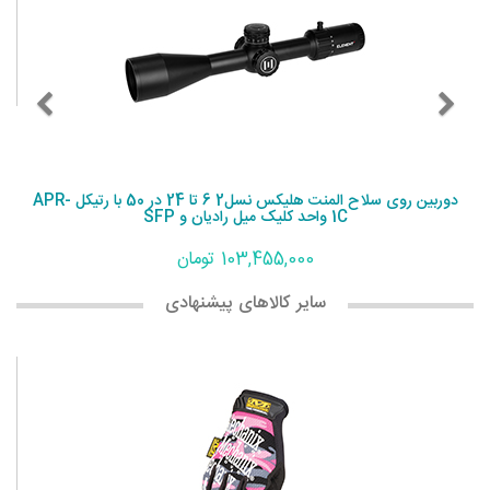
دوربین روی سلاح المنت هلیکس نسل2 6 تا 24 در 50 با رتیکل APR-
1C واحد کلیک میل رادیان و SFP
103,455,000 تومان
سایر کالاهای پیشنهادی