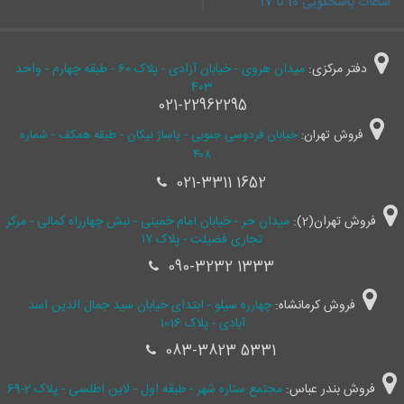
ساعات پاسخگویی 10 تا 17
دفتر مرکزی:
میدان هروی - خیابان آزادی - پلاک 60 - طبقه چهارم - واحد
403
021-22962295
فروش تهران:
خیابان فردوسی جنوبی - پاساژ نیکان - طبقه همکف - شماره
۴۰۸
021-3311 1652
فروش تهران(2):
میدان حر - خیابان امام خمینی - نبش چهارراه کمالی - مرکز
تجاری فضیلت - پلاک ۱۷
090-3232 1333
فروش کرمانشاه:
چهارره سیلو - ابتدای خیابان سید جمال ‌الدین اسد
آبادی - پلاک 1016
083-3823 5331
فروش بندر عباس:
مجتمع ستاره شهر - طبقه اول - لاین اطلسی - پلاک 2-69