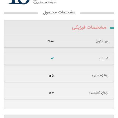
مشخصات محصول
مشخصات فیزیکی
وزن (گرم)
780
ضد آب
پهنا (میلیمتر)
125
ارتفاع (میلیمتر)
173