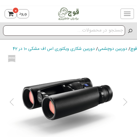
0
ورود
Toggle
navigation
قوچ
/
دوربین دوچشمی
/
دوربین شکاری ویکتوری اس اف مشکی 10 در 42
ious
Next