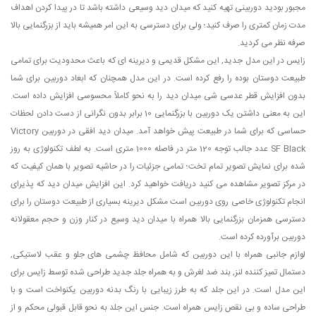
مجبور بودید دوربینی تهیه کنید که میدان دید وسیعی داشته باشد تا در پیدا کردن اهداف
مدت زمان کمتری را صرف کنید؛ ولی برای دسترسی به این امر همیشه باید از بزرگنمایی بالا
صرفه نظر می کردید.
زایس در این مدل جدید, این مشکل قدیمی و دیرینه ای که باعث محدودیت برای تمامی
طبیعت دوستان بوده را رفع کرده است. در این مدل همچنان که ابعاد دوربین برای شما
بدون افزایش قطر عدسی شی میدان دید را به نحو کاملاً محسوسی افزایش داده است.
این به معنی داشتن یک دوربین با بزرگنمایی 10 برابر بدون نگرانی از دست دادن لحظات
حساسی که برای شما در طبیعت پیش خواهد آمد. میدان دید افقی در دوربین Victory
SF Black عدد جالب توجه 120 متر در فاصله 1000 متری است. به لطف تکنولوژی به روز
شده برای نمایش تصویر تمام تخت؛ تمامی جزئیات را در حاشیه تصویر با همان کیفیت که
در مرکز تصویر مشاهده می کنید دریافت خواهید کرد. این افزایش میدان دید که پذیرای
انجام تکنولوژی خاصی روی دوربین است مشکل دیرینه بسیاری از طبیعت دوستان را برای
دسترسی همزمان بزرگنمایی بالا همراه با میدان دید وسیع در کنار وزن و حجم معقولانه
دوربین برآورده کرده است.
لوازم جانبی همراه با این دوربین که شامل محافظ چشمی های جلو و عقب لاستیکی,
دستمال تمیز کننده لنز, بند ضد لغرش و به همراه جلد جدید طراحی شده توسط زایس برای
این مدل است. در این جلد که به طرز زیبایی با رنگ بدنه دوربین یکنواخت است و با
طراحی ساده و بی نقص زایس همراه است. جنس این جلد به نحو قابل قبولی محکم و از