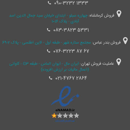
090-3232 1333
فروش کرمانشاه:
چهارره سیلو - ابتدای خیابان سید جمال ‌الدین اسد
آبادی - پلاک 1016
083-3823 5331
فروش بندر عباس:
مجتمع ستاره شهر - طبقه اول - لاین اطلسی - پلاک 2-69
076-3223 87 67
عاملیت فروش تهران:
ایران مال - ایوان الماس - طبقه G3 - کاوانی
(اعمال مالیات بر ارزش افزوده)
021-4767 2864