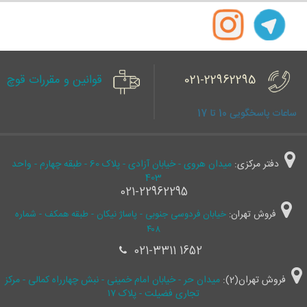
021-22962295
قوانین و مقررات قوچ
ساعات پاسخگویی 10 تا 17
دفتر مرکزی:
میدان هروی - خیابان آزادی - پلاک 60 - طبقه چهارم - واحد
403
021-22962295
فروش تهران:
خیابان فردوسی جنوبی - پاساژ نیکان - طبقه همکف - شماره
۴۰۸
021-3311 1652
فروش تهران(2):
میدان حر - خیابان امام خمینی - نبش چهارراه کمالی - مرکز
تجاری فضیلت - پلاک ۱۷