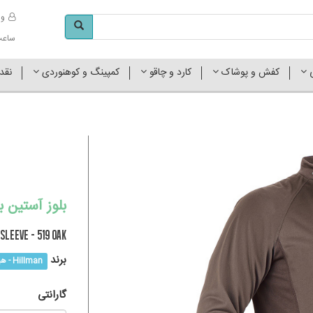
وا
ساعت کاری 
ی
کفش و پوشاک
کارد و چاقو
کمپینگ و کوهنوردی
نقد
بلوز آستین بل
Sleeve - 519 OAK
برند
Hillman - هیلمن
گارانتی