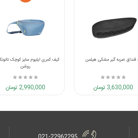
 قنداق ضربه گیر مشکی هیلمن
کیف کمری ایلیوم سایز کوچک تاتونکا
روشن
3,630,000 تومان
2,990,000 تومان
021-22962295