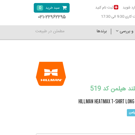
رد شوید
ثبت نام کنید
0
سبد خرید
۰۲۱-۲۲۹۶۲۲۹۵
9:30 الی 17:30
 و بررسی
برندها
مطمئن در طبیعت
ند هیلمن کد 519
Hillman Heatmax T-Shirt Long 