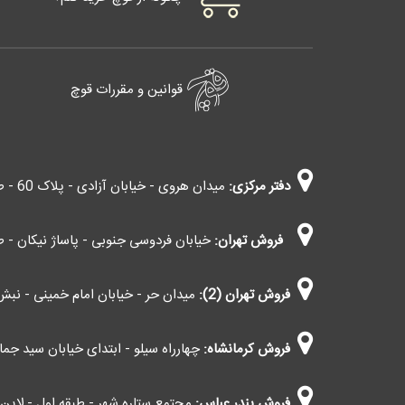
قوانین و مقررات قوچ
دفتر مرکزی:
میدان هروی - خیابان آزادی - پلاک 60 - طبقه چهارم - واحد 403
فروش تهران:
خیابان فردوسی جنوبی - پاساژ نیکان - طب
فروش تهران (2):
میدان حر - خیابان امام خمینی - نبش 
فروش کرمانشاه:
چهارراه سیلو - ابتدای خیابان سید جمال 
فروش بندر عباس:
مجتمع ستاره شهر - طبقه اول - لاین اط