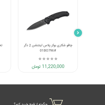
خه اولایت
چاقو شکاری بوکر پلاس اینتنشن 2 دگر
ته
#01BO796
11,220,000 تومان
چگونه از قوچ خرید کنم؟