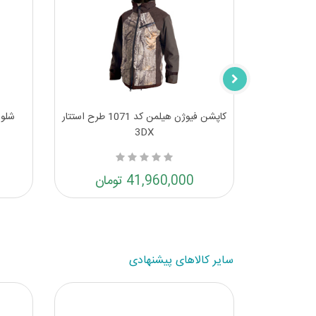
شلوار زمستانه فیوژن هیلمن کد 1072
کاپشن فیوژن هیلمن کد 1071 طرح استتار
شلوا
3DX
41,960,000 تومان
سایر کالاهای پیشنهادی