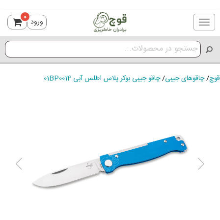
0
ورود
Toggle
navigation
قوچ
/
چاقوهای جیبی
/
چاقو جیبی بوکر پلاس اطلس آبی 01BP0014
ious
Next