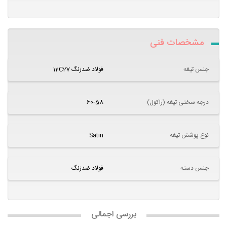
مشخصات فنی
جنس تیغه
فولاد ضدزنگ 12C27
درجه سختی تیغه (راکول)
60-58
نوع پوشش تیغه
Satin
جنس دسته
فولاد ضدزنگ
بررسی اجمالی