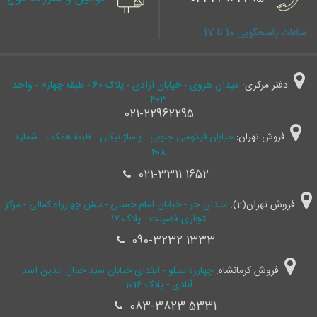
ساعات پاسخگویی 10 تا 17
دفتر مرکزی:
میدان هروی - خیابان آزادی - پلاک 60 - طبقه چهارم - واحد
403
021-22962295
فروش تهران:
خیابان فردوسی جنوبی - پاساژ نیکان - طبقه همکف - شماره
۴۰۸
021-3311 1652
فروش تهران(2):
میدان حر - خیابان امام خمینی - نبش چهارراه کمالی - مرکز
تجاری فضیلت - پلاک ۱۷
090-3232 1333
فروش کرمانشاه:
چهارره سیلو - ابتدای خیابان سید جمال ‌الدین اسد
آبادی - پلاک 1016
083-3823 5331