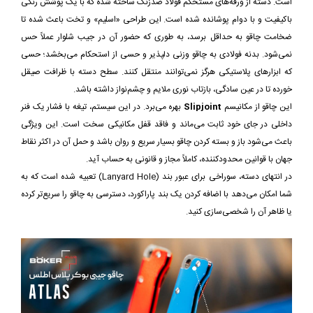
است. دسته از ورقه‌های مستحکم فولاد ضدزنگ ساخته شده که با یک پوشش رنگی
باکیفیت و با دوام پوشانده شده است. این طراحی «اسلیم» و تخت باعث شده تا
ضخامت چاقو به حداقل برسد، به طوری که حضور آن در جیب شلوار عملاً حس
نمی‌شود. بدنه فولادی به چاقو وزنی دلپذیر و حسی از استحکام می‌بخشد؛ حسی
که ابزارهای پلاستیکی هرگز نمی‌توانند منتقل کنند. سطح دسته با ظرافت صیقل
خورده تا در عین سادگی، بازتاب نوری ملایم و چشم‌نواز داشته باشد.
این چاقو از مکانیسم
Slipjoint
بهره می‌برد. در این سیستم، تیغه با فشار یک فنر
داخلی در جای خود ثابت می‌ماند و فاقد قفل مکانیکی سخت است. این ویژگی
باعث می‌شود باز و بسته کردن چاقو بسیار سریع و روان باشد و حمل آن در اکثر نقاط
جهان با قوانین محدودکننده، کاملاً مجاز و قانونی به حساب آید.
در انتهای دسته، سوراخی برای عبور بند (Lanyard Hole) تعبیه شده است که به
شما امکان می‌دهد با اضافه کردن یک بند پاراکورد، دسترسی به چاقو را سریع‌تر کرده
یا ظاهر آن را شخصی‌سازی کنید.