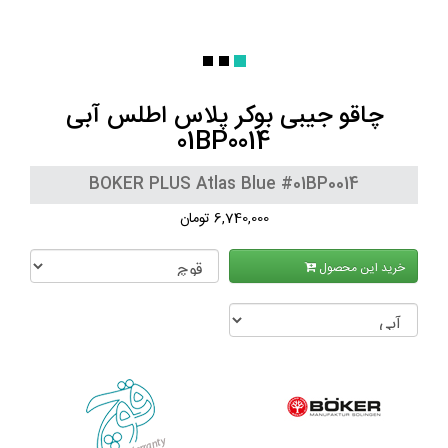
چاقو جیبی بوکر پلاس اطلس آبی
01BP0014
BOKER PLUS Atlas Blue #01BP0014
6,740,000 تومان
خرید این محصول