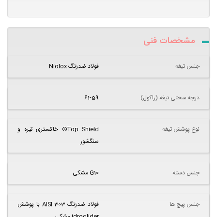
مشخصات فنی
جنس تیغه
فولاد ضدزنگ Niolox
درجه سختی تیغه (راکول)
61-59
نوع پوشش تیغه
Top Shield® خاکستری تیره و
سنگشور
جنس دسته
G10 مشکی
جنس پیچ ها
فولاد ضدزنگ AISI 303 با پوشش
idroglider مشکی