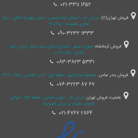
021-3311 1652
فروش تهران(2):
میدان حر - خیابان امام خمینی - نبش چهارراه کمالی - مرکز
تجاری فضیلت - پلاک ۱۷
090-3232 1333
فروش کرمانشاه:
چهارره سیلو - ابتدای خیابان سید جمال ‌الدین اسد
آبادی - پلاک 1016
083-3823 5331
فروش بندر عباس:
مجتمع ستاره شهر - طبقه اول - لاین اطلسی - پلاک 2-69
076-3223 87 67
عاملیت فروش تهران:
ایران مال - ایوان الماس - طبقه G3 - کاوانی
(اعمال مالیات بر ارزش افزوده)
021-4767 2864