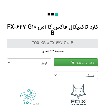
کارد تاکتیکال فاکس کا اس FX-627 G10
B
FOX KS #FX-627 G10 B
43,100,000 تومان
خرید این محصول