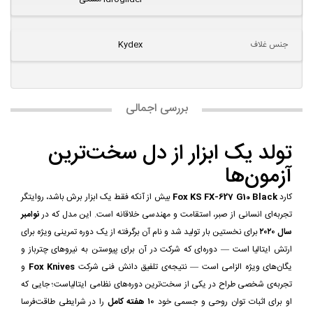
جنس غلاف
Kydex
بررسی اجمالی
تولد یک ابزار از دل سخت‌ترین
آزمون‌ها
کارد
Fox KS FX-627 G10 Black
بیش از آنکه فقط یک ابزار برش باشد، روایتگر
تجربه‌ای انسانی از صبر، استقامت و مهندسی خلاقانه است. این مدل که در
نوامبر
سال ۲۰۲۰
برای نخستین بار تولید شد و نام آن برگرفته از یک دوره تمرینی ویژه برای
ارتش ایتالیا است — دوره‌ای که شرکت در آن برای پیوستن به نیروهای چترباز و
یگان‌های ویژه الزامی است — نتیجه‌ی تلفیق دانش فنی شرکت
Fox Knives
و
تجربه‌ی شخصی طراح در یکی از سخت‌ترین دوره‌های نظامی ایتالیاست؛ جایی که
او برای اثبات توان روحی و جسمی خود
۱۰ هفته کامل
را در شرایطی طاقت‌فرسا