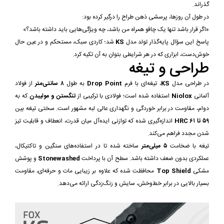
گذراند.
در طول آن روزها، پرسشی ذهن طراح را درگیر کرده بود:
«اگر قرار باشد تنها یک چاقو همراه من باشد، چه ویژگی‌هایی باید داشته باشد؟»
پاسخ این سؤال پایه‌گذار تولد مدل
KS
شد؛ کاردی سبک، مستحکم و در عین حال
خوش‌دست، ابزاری که در هر شرایطی بتوان به آن تکیه کرد.
طراحی و تیغه
در طراحی مدل
KS
، تیغه‌ای با فرم
Drop Point
به طول
۸ سانتی‌متر
از فولاد
آلمانی
Niolox
استفاده شده است؛ فولادی با ترکیبی از
تنگستن و مولیبدن
که به
دوام، مقاومت در برابر خوردگی و نگهداری عالی لبه مشهور است. سختی تیغه بین
۵۹ تا ۶۱ HRC
اندازه‌گیری شده که توازنی ایده‌آل میان قدرت، انعطاف و قابلیت تیز
شدن مجدد فراهم می‌کند.
تیغه با ضخامت
۵ میلی‌متر
ساخته شده تا در استفاده‌های سنگین و تاکتیکال،
عملکردی بدون ضعف داشته باشد. سطح آن با پرداخت
Stonewashed
و پوشش
مشکی
Top Shield
محافظت شده که علاوه بر زیبایی مات و حرفه‌ای، مقاومت
بسیار بالایی در برابر خط‌وخش، سایش و زنگ‌زدگی ارائه می‌دهد.