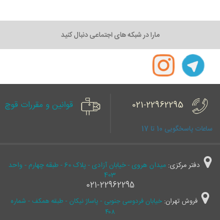
مارا در شبکه های اجتماعی دنبال کنید
021-22962295
قوانین و مقررات قوچ
ساعات پاسخگویی 10 تا 17
دفتر مرکزی:
میدان هروی - خیابان آزادی - پلاک 60 - طبقه چهارم - واحد
403
021-22962295
فروش تهران:
خیابان فردوسی جنوبی - پاساژ نیکان - طبقه همکف - شماره
۴۰۸