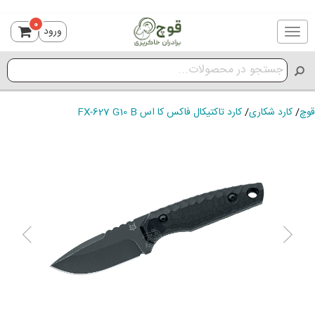
0
ورود
Toggle
navigation
قوچ
/
کارد شکاری
/
کارد تاکتیکال فاکس کا اس FX-627 G10 B
ious
Next