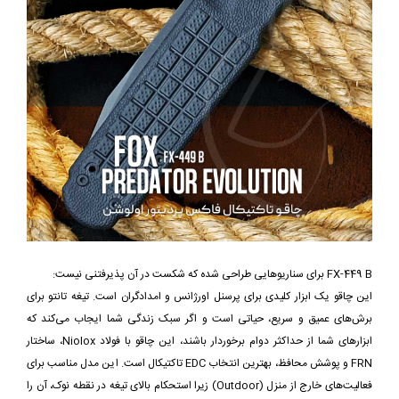
FX-449 B برای سناریوهایی طراحی شده که شکست در آن پذیرفتنی نیست:
این چاقو یک ابزار کلیدی برای پرسنل اورژانس و امدادگران است. تیغه تانتو برای
برش‌های عمیق و سریع، حیاتی است و اگر سبک زندگی شما ایجاب می‌کند که
ابزارهای شما از حداکثر دوام برخوردار باشند، این چاقو با فولاد Niolox، ساختار
FRN و پوشش محافظ، بهترین انتخاب EDC تاکتیکال است. این مدل مناسب برای
فعالیت‌های خارج از منزل (Outdoor) زیرا استحکام بالای تیغه در نقطه نوک، آن را