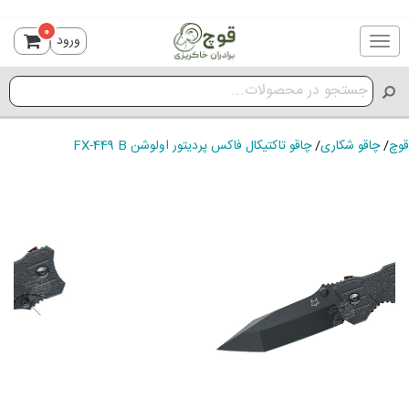
0
ورود
Toggle
navigation
قوچ
/
چاقو شکاری
/
چاقو تاکتیکال فاکس پردیتور اولوشن FX-449 B
ious
Next