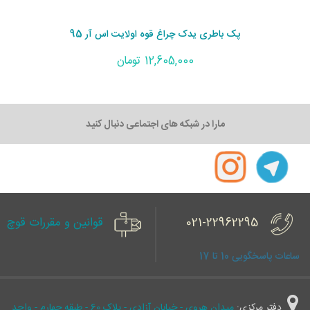
پک باطری یدک چراغ قوه اولایت اس آر 95
12,605,000 تومان
مارا در شبکه های اجتماعی دنبال کنید
021-22962295
قوانین و مقررات قوچ
ساعات پاسخگویی 10 تا 17
دفتر مرکزی:
میدان هروی - خیابان آزادی - پلاک 60 - طبقه چهارم - واحد