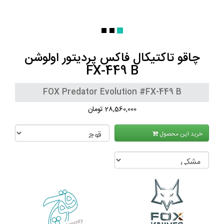
چاقو تاکتیکال فاکس پردیتور اولوشن
FX-449 B
FOX Predator Evolution #FX-449 B
28,560,000 تومان
خرید این محصول