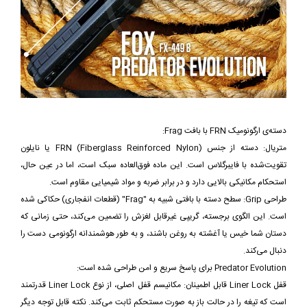
دسته‌ی ارگونومیک FRN با بافت Frag:
متریال: دسته از جنس FRN (Fiberglass Reinforced Nylon) یا نایلون
تقویت‌شده با فایبرگلاس است. این ماده فوق‌العاده سبک است، اما در عین حال،
استحکام مکانیکی بالایی دارد و در برابر ضربه و مواد شیمیایی مقاوم است.
طراحی Grip: سطح دسته با بافتی شبیه به "Frag" (قطعات انفجاری) حکاکی شده
است. این الگوی برجسته، گریپی غیرقابل لغزش را تضمین می‌کند، حتی زمانی که
دستان شما خیس یا آغشته به روغن باشند، و به طور هوشمندانه ارگونومی دست را
دنبال می‌کند.
Predator Evolution برای پاسخ سریع و امن طراحی شده است:
قفل Liner Lock قابل اطمینان: مکانیسم قفل اصلی، از نوع Liner Lock قدرتمند
است که تیغه را در حالت باز به صورت مستحکم ثابت می‌کند. نکته قابل توجه دیگر