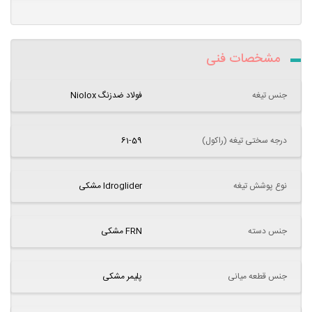
مشخصات فنی
جنس تیغه
فولاد ضدزنگ Niolox
درجه سختی تیغه (راکول)
61-59
نوع پوشش تیغه
Idroglider مشکی
جنس دسته
FRN مشکی
جنس قطعه میانی
پلیمر مشکی