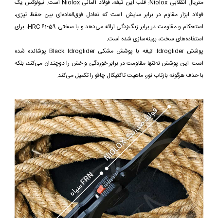
متریال انقلابی Niolox: قلب این تیغه، فولاد آلمانی Niolox است. نیولوکس یک
فولاد ابزار مقاوم در برابر سایش است که تعادل فوق‌العاده‌ای بین حفظ تیزی،
استحکام و مقاومت در برابر زنگ‌زدگی ارائه می‌دهد و با سختی 59-61 HRC، برای
استفاده‌های سخت، بهینه‌سازی شده است.
پوشش Idroglider: تیغه با پوشش مشکی Black Idroglider پوشانده شده
است. این پوشش نه‌تنها مقاومت در برابر خوردگی و خش را دوچندان می‌کند، بلکه
با حذف هرگونه بازتاب نور، ماهیت تاکتیکال چاقو را تکمیل می‌کند.