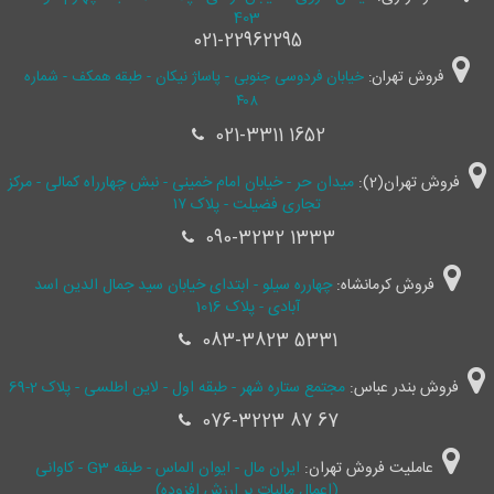
403
021-22962295
فروش تهران:
خیابان فردوسی جنوبی - پاساژ نیکان - طبقه همکف - شماره
۴۰۸
021-3311 1652
فروش تهران(2):
میدان حر - خیابان امام خمینی - نبش چهارراه کمالی - مرکز
تجاری فضیلت - پلاک ۱۷
090-3232 1333
فروش کرمانشاه:
چهارره سیلو - ابتدای خیابان سید جمال ‌الدین اسد
آبادی - پلاک 1016
083-3823 5331
فروش بندر عباس:
مجتمع ستاره شهر - طبقه اول - لاین اطلسی - پلاک 2-69
076-3223 87 67
عاملیت فروش تهران:
ایران مال - ایوان الماس - طبقه G3 - کاوانی
(اعمال مالیات بر ارزش افزوده)