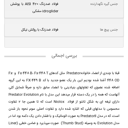
جنس گیره نگهدارنده
فولاد ضدزنگ AISI 420 با پوشش
idroglider مشکی
جنس پیچ ها
فولاد ضدزنگ با روکش نیکل
بررسی اجمالی
قبلا با چندی از اعضاء خانوادهPredator مثل کدهای Fx-448 B، Fx-448 T و Fx-
448 OD آشنا شده بودیم این بار یک عضو جدید با کد FX-449 B به این گروه
اضافه شده عضوی که تفاوتهای بنیادینی با اعضاء سابق داره و صرفاً شمایل کلی
آنهاست که همه را در یک دسته قرار میدهد این مدل با نام Predator Evolution
دارای تیغه ای به شکل تانتو از فولاد Niolox است که تا همین جا 2 تفاوت
محسوس با مدلهای قبلی که اشاره شده دارد و تفاوت اصلی سوم نحوه باز شدن
است، که در مدل PredatorII به صورت اتوماتیک و با فشار دادن یک دکمه بود اما در
مدل Evolution به وسیله (Thumb Stud) صورت میپذیرد و ضامن خطی (Liner