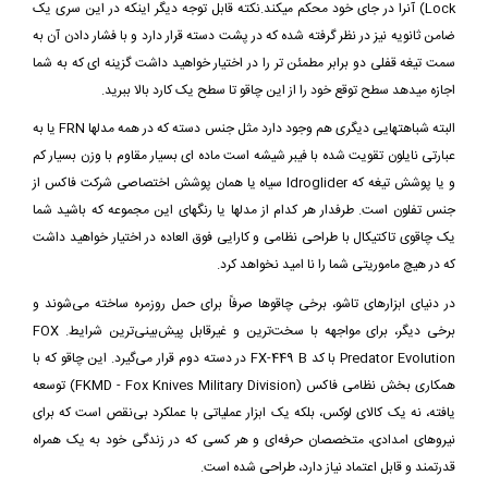
Lock) آنرا در جای خود محکم میکند.نکته قابل توجه دیگر اینکه در این سری یک
ضامن ثانویه نیز در نظر گرفته شده که در پشت دسته قرار دارد و با فشار دادن آن به
سمت تیغه قفلی دو برابر مطمئن تر را در اختیار خواهید داشت گزینه ای که به شما
اجازه میدهد سطح توقع خود را از این چاقو تا سطح یک کارد بالا ببرید.
البته شباهتهایی دیگری هم وجود دارد مثل جنس دسته که در همه مدلها FRN یا به
عبارتی نایلون تقویت شده با فیبر شیشه است ماده ای بسیار مقاوم با وزن بسیار کم
و یا پوشش تیغه که Idroglider سیاه یا همان پوشش اختصاصی شرکت فاکس از
جنس تفلون است. طرفدار هر کدام از مدلها یا رنگهای این مجموعه که باشید شما
یک چاقوی تاکتیکال با طراحی نظامی و کارایی فوق العاده در اختیار خواهید داشت
که در هیچ ماموریتی شما را نا امید نخواهد کرد.
در دنیای ابزارهای تاشو، برخی چاقوها صرفاً برای حمل روزمره ساخته می‌شوند و
برخی دیگر، برای مواجهه با سخت‌ترین و غیرقابل پیش‌بینی‌ترین شرایط. FOX
Predator Evolution با کد FX-449 B در دسته دوم قرار می‌گیرد. این چاقو که با
همکاری بخش نظامی فاکس (FKMD - Fox Knives Military Division) توسعه
یافته، نه یک کالای لوکس، بلکه یک ابزار عملیاتی با عملکرد بی‌نقص است که برای
نیروهای امدادی، متخصصان حرفه‌ای و هر کسی که در زندگی خود به یک همراه
قدرتمند و قابل اعتماد نیاز دارد، طراحی شده است.