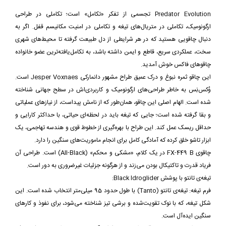
Predator Evolution تجسمی از تفکر «تکامل» است؛ تکاملی در طراحی
ارگونومیک، تکاملی در متریال‌های تیغه و تکاملی در امنیت مکانیسم قفل. اگر به
دنبال چاقویی هستید که در هر شرایطی از دل طبیعت گرفته تا محیط‌های شهری
سخت، عملکردی سریع، قاطع و ایمن داشته باشد، به تکامل‌یافته‌ترین عضو خانواده
چاقوهای فاکس خوش آمدید.
این چاقو ثمره نبوغ و درک عمیق طراح مشهور دانمارکی Jesper Voxnaes است.
وُکس‌نِس به خاطر طراحی‌های ارگونومیک و کاربردی‌اش در سطح جهانی شناخته
شده است. الهام اصلی این چاقو، همان‌طور که از نامش پیداست، از نیازهای عملیاتی
و بقا گرفته شده است؛ جایی که تیغه باید در لحظه‌ای حیاتی، با حداکثر کارایی و
حداقل ریسک عمل کند. این طراح با بهره‌گیری از خطوط قوی و هندسه تهاجمی، یک
ابزار تاشو خلق کرده که آمادگی کامل برای انجام ماموریت‌های سنگین را دارد.
چاقوی FX-449 B در یک کلام، «مشکی و محکم» (All-Black) است. طراحی آن
فریاد قدرت و تاکتیکال بودن می‌زند و از هرگونه جزئیات غیرضروری به دور است.
تیغه‌ی تانتو با پوشش Black Idroglider:
فرم تیغه: تیغه‌ی تانتو (Tanto) با طول حدود 95 میلی‌متر انتخاب شده است. این
شکل تیغه، که با نوک تقویت‌شده و برشی تیز شناخته می‌شود، برای نفوذ و کارهای
سنگین ایده‌آل است.