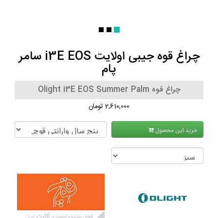
چراغ قوه جیبی اولایت i3E EOS سامر
پام
چراغ قوه Olight i3E EOS Summer Palm
2,610,000 تومان
خرید این محصول