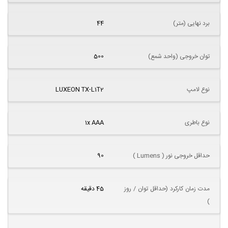
برد نهایی (متر)
44
توان خروجی (واحد شمع)
500
نوع لامپ
LUXEON TX-L1T2
نوع باطری
1x AAA
حداقل خروجی نور ( Lumens )
90
مدت زمان کارکرد (حداقل توان / روز
45 دقیقه
)