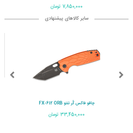
7,850,000 تومان
سایر کالاهای پیشنهادی
چاقو فاکس کُر تنتو FX-612 ORB
33,450,000 تومان