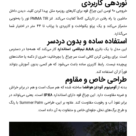
نوردهی کاربردی
خروجی ۹۰ لومن این چراغ قوه برای کارهای روزمره مثل پیدا کردن کلید، دیدن داخل
ماشین یا راه رفتن در تاریکی کاملاً کفایت می‌کند. لنز PMMA TIR نور را به‌خوبی
متمرکز می‌کند و یک پرتو یکنواخت و کاربردی با پرتاب تا ۴۴ متر در اختیار شما
می‌گذارد.
استفاده ساده و بدون دردسر
این مدل با یک باتری
AAA نیم‌قلمی استاندارد
کار می‌کند که همه‌جا در دسترس
است. برای روشن کردن کافی است سر چراغ را بچرخانید؛ خبری از دکمه یا حالت‌های
پیچیده نیست. رابط کاربری ساده باعث می‌شود که هر کسی بدون آموزش بتواند
فوراً از آن استفاده کند.
طراحی خاص و مقاوم
بدنه از
آلومینیوم آنودایز هوافضا
ساخته شده که هم سبک است و هم در برابر خراش
و ضربه مقاومت دارد. این چراغ قوه دارای استاندارد
IPX8
است، یعنی می‌تواند در
برابر نفوذ آب و رطوبت مقاومت کند. علاوه بر این، طراحی Summer Palm با رنگ
و طرح برگ‌های نخل، جلوه‌ای خاص و متفاوت به آن داده است.