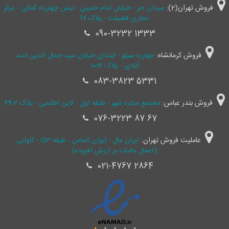
فروش تهران(2):
میدان حر - خیابان امام خمینی - نبش چهارراه کمالی - مرکز
تجاری فضیلت - پلاک ۱۷
090-3232 1333
فروش کرمانشاه:
چهارره سیلو - ابتدای خیابان سید جمال ‌الدین اسد
آبادی - پلاک 1016
083-3823 5331
فروش بندر عباس:
مجتمع ستاره شهر - طبقه اول - لاین اطلسی - پلاک 2-69
076-3223 87 67
عاملیت فروش تهران:
ایران مال - ایوان الماس - طبقه G3 - کاوانی
(اعمال مالیات بر ارزش افزوده)
021-4767 2864