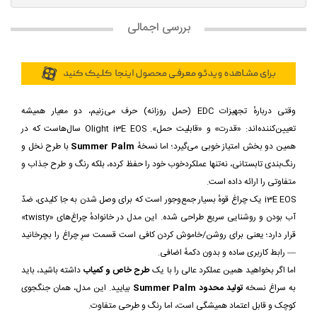
بررسی اجمالی
وقتی دربارهٔ تجهیزات EDC (حمل روزانه) حرف می‌زنیم، دو معیار همیشه
تعیین‌کننده‌اند: «قدرت» و «قابلیت حمل». Olight i3E EOS سال‌هاست که در
همین دو بخش امتیاز خوبی می‌گیرد؛ اما نسخهٔ
Summer Palm
با طرح نخل و
رنگ‌بندی تابستانی، نه‌تنها عملکردخوب خود را حفظ کرده، بلکه رنگ و طرح جذاب و
متفاوتی را ارائه داده است.
i3E EOS یک چراغ قوهٔ بسیار جمع‌وجور است که برای وصل شدن به جاِ کلیدی، ضدّ
آب بودن و روشنایی سریع طراحی شده. این مدل در خانوادهٔ چراغ‌های «twisty»
قرار دارد؛ یعنی برای روشن/خاموش کردن کافی است قسمت سرِ چراغ را بچرخانید
— رابط کاربری ساده و بدون دکمهٔ اضافی.
اما اگر بخواهید همین عملکرد عالی را با یک
طرح خاص و کمیاب
داشته باشید، باید
به سراغ نسخه
تولید محدود Summer Palm
بیایید. این مدل، همان جنگجوی
کوچک و قابل اعتماد همیشگی است، اما رنگ و طرحی متفاوت.