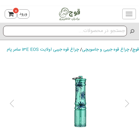
0
ورود
Toggle
navigation
قوچ
/
چراغ قوه جیبی و جاسویچی
/
چراغ قوه جیبی اولایت i3E EOS سامر پام
ious
Next