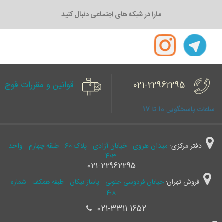
مارا در شبکه های اجتماعی دنبال کنید
021-22962295
قوانین و مقررات قوچ
ساعات پاسخگویی 10 تا 17
دفتر مرکزی:
میدان هروی - خیابان آزادی - پلاک 60 - طبقه چهارم - واحد
403
021-22962295
فروش تهران:
خیابان فردوسی جنوبی - پاساژ نیکان - طبقه همکف - شماره
۴۰۸
021-3311 1652