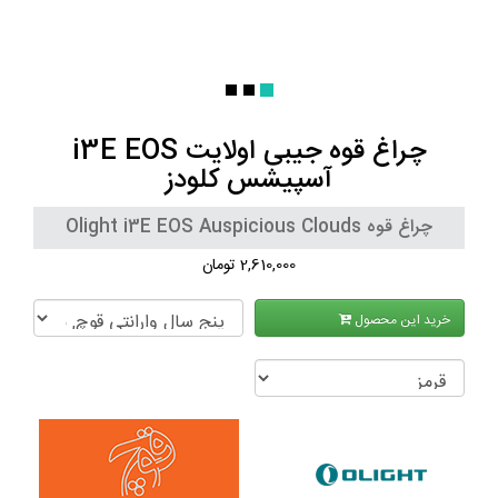
چراغ قوه جیبی اولایت i3E EOS
آسپیشس کلودز
چراغ قوه Olight i3E EOS Auspicious Clouds
2,610,000 تومان
خرید این محصول