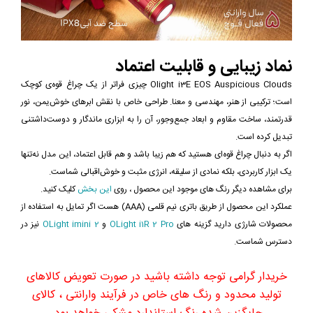
نماد زیبایی و قابلیت اعتماد
Olight i3E EOS Auspicious Clouds چیزی فراتر از یک چراغ قوه‌ی کوچک
است؛ ترکیبی از هنر، مهندسی و معنا. طراحی خاص با نقش ابرهای خوش‌یمن، نور
قدرتمند، ساخت مقاوم و ابعاد جمع‌وجور، آن را به ابزاری ماندگار و دوست‌داشتنی
تبدیل کرده است.
اگر به دنبال چراغ قوه‌ای هستید که هم زیبا باشد و هم قابل اعتماد، این مدل نه‌تنها
یک ابزار کاربردی، بلکه نمادی از سلیقه، انرژی مثبت و خوش‌اقبالی شماست.
برای مشاهده دیگر رنگ های موجود این محصول ، روی
این بخش
کلیک کنید.
عملکرد این محصول از طریق باتری نیم قلمی (
AAA
) هست اگر تمایل به استفاده از
محصولات شارژی دارید گزینه های
OLight i1R 2 Pro
و
OLight imini 2
نیز در
دسترس شماست.
خریدار گرامی توجه داشته باشید در صورت تعویض کالاهای
تولید محدود و رنگ های خاص در فرآیند وارانتی ، کالای