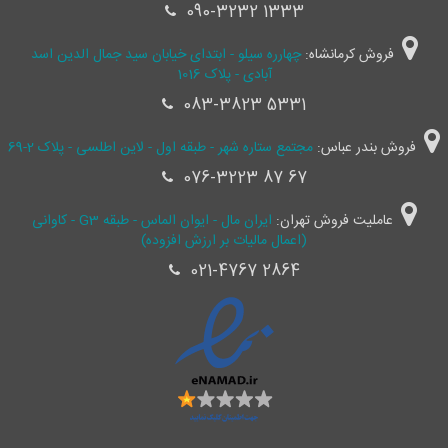
090-3232 1333
فروش کرمانشاه:
چهارره سیلو - ابتدای خیابان سید جمال ‌الدین اسد
آبادی - پلاک 1016
083-3823 5331
فروش بندر عباس:
مجتمع ستاره شهر - طبقه اول - لاین اطلسی - پلاک 2-69
076-3223 87 67
عاملیت فروش تهران:
ایران مال - ایوان الماس - طبقه G3 - کاوانی
(اعمال مالیات بر ارزش افزوده)
021-4767 2864