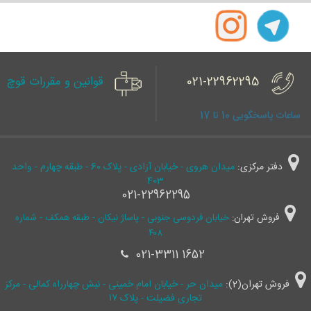
021-22962295
قوانین و مقررات قوچ
ساعات پاسخگویی 10 تا 17
دفتر مرکزی:
میدان هروی - خیابان آزادی - پلاک 60 - طبقه چهارم - واحد
403
021-22962295
فروش تهران:
خیابان فردوسی جنوبی - پاساژ نیکان - طبقه همکف - شماره
۴۰۸
021-3311 1652
فروش تهران(2):
میدان حر - خیابان امام خمینی - نبش چهارراه کمالی - مرکز
تجاری فضیلت - پلاک ۱۷