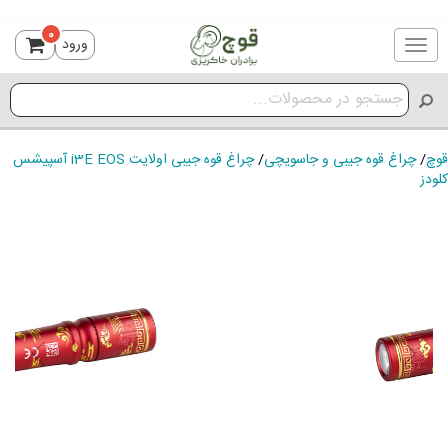
0
ورود
Toggle
navigation
قوچ
/
چراغ قوه جیبی و جاسویچی
/
چراغ قوه جیبی اولایت i3E EOS آسپیشس
کلودز
ious
Next