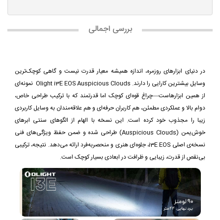
بررسی اجمالی
در دنیای ابزارهای روزمره، اندازه همیشه معیار قدرت نیست و گاهی کوچک‌ترین
وسایل بیشترین کارایی را دارند. Olight i3E EOS Auspicious Clouds نمونه‌ای
از همین ابزارهاست—چراغ قوه‌ای کوچک اما قدرتمند که با ترکیب طراحی خاص،
دوام بالا و عملکردی مطمئن، هم کاربران حرفه‌ای و هم علاقه‌مندان به وسایل کاربردی
زیبا را مجذوب خود کرده است. این نسخه با الهام از الگوهای سنتی ابرهای
خوش‌یمن (Auspicious Clouds) طراحی شده و ضمن حفظ ویژگی‌های فنی
نسخه‌ی اصلی i3E EOS، جلوه‌ای هنری و منحصربه‌فرد ارائه می‌دهد. نتیجه، ترکیبی
بی‌نقص از قدرت، زیبایی و ظرافت در ابعادی بسیار کوچک است.