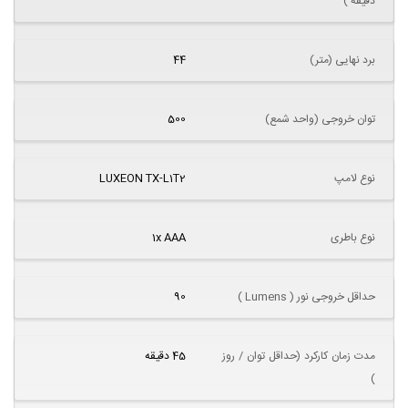
دقیقه )
برد نهایی (متر)
44
توان خروجی (واحد شمع)
500
نوع لامپ
LUXEON TX-L1T2
نوع باطری
1x AAA
حداقل خروجی نور ( Lumens )
90
مدت زمان کارکرد (حداقل توان / روز
45 دقیقه
)