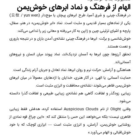
الهام از فرهنگ و نماد ابرهای خوش‌یمن
در فرهنگ چینی و شرق آسیا، طرح ابرهای پیچان یا موج‌دار (云纹 / yun wen)
یکی از نمادهای بسیار قدیمی و مثبت است. نماد «ابر خوش‌یمن» در هنر، سفال،
پارچه و اشیای تزئینی چین و ژاپن به کار می‌رفته و معانی زیر را تداعی می‌کند:
خوش‌شانسی و برکت: ابرها در فرهنگ چینی نشانه‌ی آمدن باران و در نتیجه باروری
و نعمت هستند.
تحقق آرزوها: چون ابرها به آسمان نزدیک‌اند، نماد پیوند میان انسان و نیروهای
آسمانی‌اند.
هماهنگی و آرامش: حرکت نرم و روان ابرها، نماد تعادل و جریان آرام زندگی است.
حمایت آسمانی یا الهی: در آثار هنری، خدایان یا اژدهایان معمولاً در میان ابرهای
خوش‌یمن ظاهر می‌شوند؛ نشانه‌ی محافظت و انرژی مثبت است.
زیبایی زودگذر و لطافت: گاهی هم نشانه‌ی زیبایی طبیعی و لطافت گذرا دانسته
می‌شود.
وقتی Olight از نام Auspicious Clouds استفاده کرده، هدفش فقط زیبایی
ظاهری نیست؛ بلکه می‌خواهد این حس را منتقل کند که: «این چراغ قوه نمادی از
روشنایی خوش‌یمن، آرامش، و انرژی مثبت است — ابزاری کوچک که با خود
خوش‌اقبالی و الهام می‌آورد.»