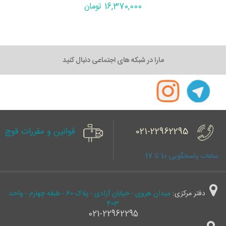
16,370,000 تومان
مارا در شبکه های اجتماعی دنبال کنید
021-22962295
قوانین و مقررات قوچ
ساعات پاسخگویی 10 تا 17
دفتر مرکزی:
میدان هروی - خیابان آزادی - پلاک 60 - طبقه چهارم - واحد
403
021-22962295