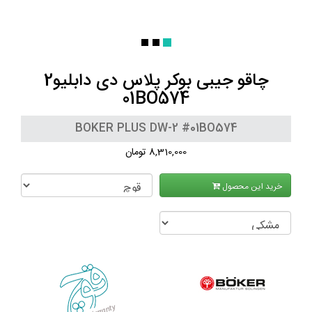
چاقو جیبی بوکر پلاس دی دابلیو2
01BO574
BOKER PLUS DW-2 #01BO574
8,310,000 تومان
خرید این محصول