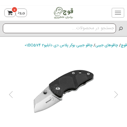
0
ورود
Toggle
navigation
قوچ
/
چاقوهای جیبی
/
چاقو جیبی بوکر پلاس دی دابلیو2 01BO574
ious
Next