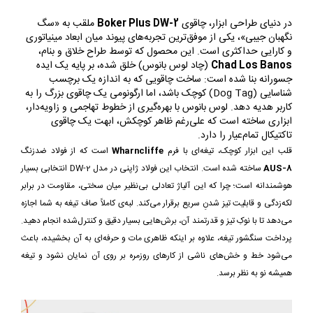
در دنیای طراحی ابزار، چاقوی
Boker Plus DW-2
ملقب به «سگ
نگهبان جیبی»، یکی از موفق‌ترین تجربه‌های پیوند میان ابعاد مینیاتوری
و کارایی حداکثری است. این محصول که توسط طراح خلاق و بنام،
Chad Los Banos
(چاد لوس بانوس) خلق شده، بر پایه یک ایده
جسورانه بنا شده است: ساخت چاقویی که به اندازه یک برچسب
شناسایی (Dog Tag) کوچک باشد، اما ارگونومی یک چاقوی بزرگ را به
کاربر هدیه دهد. لوس بانوس با بهره‌گیری از خطوط تهاجمی و زاویه‌دار،
ابزاری ساخته است که علی‌رغم ظاهر کوچکش، ابهت یک چاقوی
تاکتیکال تمام‌عیار را دارد.
قلب این ابزار کوچک، تیغه‌ای با فرم
Wharncliffe
است که از فولاد ضدزنگ
AUS-8
ساخته شده است. انتخاب این فولاد ژاپنی در مدل DW-2 انتخابی بسیار
هوشمندانه است؛ چرا که این آلیاژ تعادلی بی‌نظیر میان سختی، مقاومت در برابر
لکه‌زدگی و قابلیت تیز شدنِ سریع برقرار می‌کند. لبه‌ی کاملاً صاف تیغه به شما اجازه
می‌دهد تا با نوکِ تیز و قدرتمند آن، برش‌هایی بسیار دقیق و کنترل‌شده انجام دهید.
پرداخت سنگشور تیغه، علاوه بر اینکه ظاهری مات و حرفه‌ای به آن بخشیده، باعث
می‌شود خط و خش‌های ناشی از کارهای روزمره بر روی آن نمایان نشود و تیغه
همیشه نو به نظر برسد.