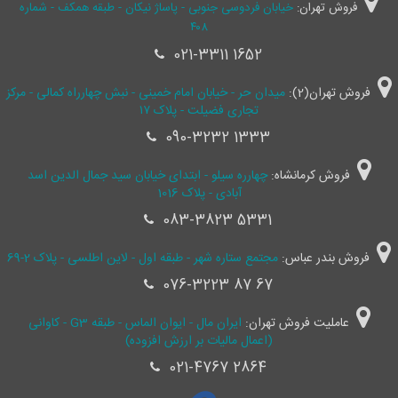
فروش تهران:
خیابان فردوسی جنوبی - پاساژ نیکان - طبقه همکف - شماره
۴۰۸
021-3311 1652
فروش تهران(2):
میدان حر - خیابان امام خمینی - نبش چهارراه کمالی - مرکز
تجاری فضیلت - پلاک ۱۷
090-3232 1333
فروش کرمانشاه:
چهارره سیلو - ابتدای خیابان سید جمال ‌الدین اسد
آبادی - پلاک 1016
083-3823 5331
فروش بندر عباس:
مجتمع ستاره شهر - طبقه اول - لاین اطلسی - پلاک 2-69
076-3223 87 67
عاملیت فروش تهران:
ایران مال - ایوان الماس - طبقه G3 - کاوانی
(اعمال مالیات بر ارزش افزوده)
021-4767 2864