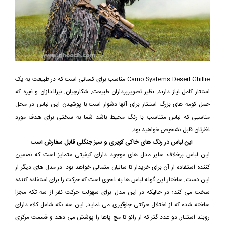
Camo Systems Desert Ghillie مناسب برای کسانی است که در طبیعت به یک
استتار کامل نیاز دارند. نظیر تصویربرداران طبیعت, شکارچیان, تیراندازان و غیره که
حمل کومه های بزرگ استتار برای آنها دشوار است.با پوشیدن این لباس در محل
مناسبی که لباس متناسب با رنگ محیط باشد شما به سختی برای هدف مورد
نظرتان قابل تشخیص خواهید بود.
این لباس در رنگ های خاکی کویری و سبز جنگلی قابل سفارش است
این لباس برخلاف سایر مدل های موجود دارای کیفیتی متمایز است که تضمین
کننده استفاده از آن برای خریدار تا سالیان متمالی خواهد بود. در مدل های دیگر از
این دست, ساختار این گونه لباس ها به نحوی است که حرکت را برای استفاده کننده
سخت می کند؛ در حالیکه در این مدل برای سهولت حرکت نفر از سه تکه مجزا
ساخته شده که از اختلال حرکتی جلوگیری می نماید. این سه تکه شامل کلاه دارای
روبند استتار, دو عدد گتر که از زانو تا مچ پاها را پوشش می دهد و قسمت مرکزی