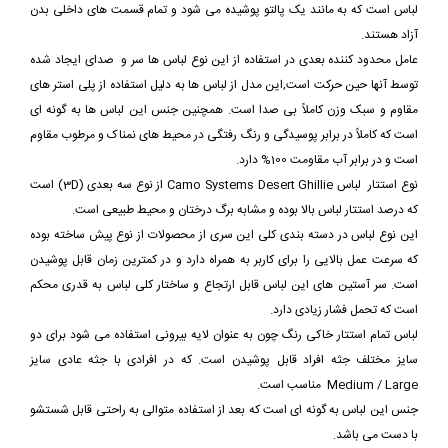
لباس است که به مانند یک پالتو پوشیده می شود و تمام قسمت های داخلی بدن
آزاد هستند.
عامل محدود کننده بعدی در استفاده از این نوع لباس ها سر و صدای ایجاد شده
توسط آنها حین حرکت است,این مدل از لباس ها به دلیل استفاده از پلی استر های
مقاوم و سبک وزن کاملاً بی صدا است. همچنین جنس این لباس ها به گونه ای
است که کاملاً در برابر پوسیدگی و رنگ رفتگی در محیط های نمناک و مرطوب مقاوم
است و در برابر آب مقاومت 100% دارد.
نوع استتار لباس Camo Systems Desert Ghillie از نوع سه بعدی (3D) است
که درصد استتار لباس بالا بوده و مشابه برگ درختان و محیط طبیعی است.
این نوع لباس در دسته بندی کلی این سری از محصولات از نوع پیش ساخته بوده
که سرعت عمل بالایی را برای کاربر به همراه دارد و در کمترین زمان قابل پوشیدن
است. سر آستین های این لباس قابل ارتجاع و ساختار کلی لباس به قدری محکم
است که تحمل فشار زیادی دارد.
لباس تمام استتار خاکی رنگ چون به عنوان لایه بیرونی استفاده می شود برای دو
سایز مختلف جثه افراد قابل پوشیدن است. که در افرادی با جثه عادی سایز
Medium / Large مناسب است.
جنس این لباس به گونه ای است که بعد از استفاده متوالی به راحتی قابل شستشو
با دست می باشد.