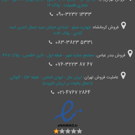
تجاری فضیلت - پلاک ۱۷
090-3232 1333
فروش کرمانشاه:
چهارره سیلو - ابتدای خیابان سید جمال ‌الدین اسد
آبادی - پلاک 1016
083-3823 5331
فروش بندر عباس:
مجتمع ستاره شهر - طبقه اول - لاین اطلسی - پلاک 2-69
076-3223 87 67
عاملیت فروش تهران:
ایران مال - ایوان الماس - طبقه G3 - کاوانی
(اعمال مالیات بر ارزش افزوده)
021-4767 2864