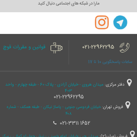
مارا در شبکه های اجتماعی دنبال کنید
021-22962295
قوانین و مقررات قوچ
ساعات پاسخگویی 10 تا 17
دفتر مرکزی:
میدان هروی - خیابان آزادی - پلاک 60 - طبقه چهارم - واحد
403
021-22962295
فروش تهران:
خیابان فردوسی جنوبی - پاساژ نیکان - طبقه همکف - شماره
۴۰۸
021-3311 1652
فروش تهران(2):
میدان حر - خیابان امام خمینی - نبش چهارراه کمالی - مرکز