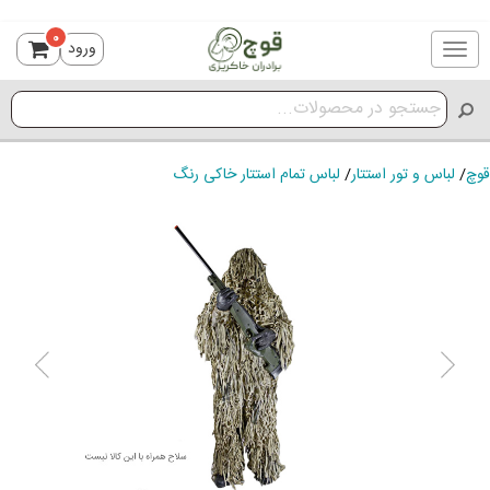
0
ورود
Toggle
navigation
قوچ
/
لباس و تور استتار
/
لباس تمام استتار خاکی رنگ
ious
Next