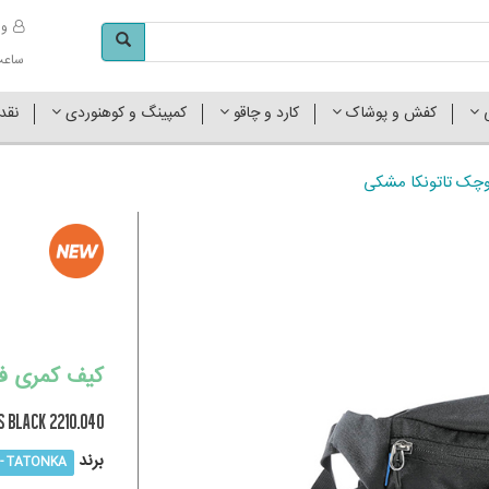
وا
ساعت کاری 
ی
کفش و پوشاک
کارد و چاقو
کمپینگ و کوهنوردی
نقد
وچک تاتونکا مشکی
کیف کمری ف
S Black 2210.040
برند
TATONKA - تاتونکا