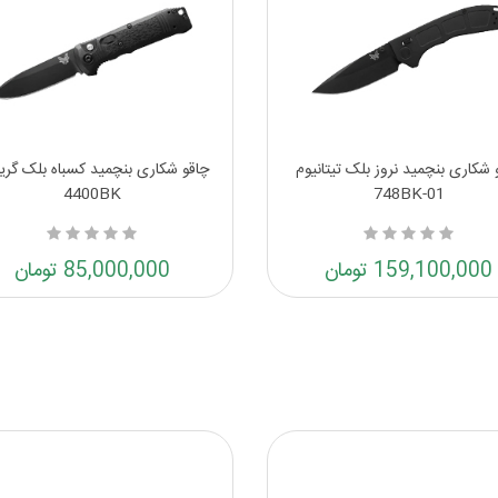
 شکاری بنچمید نروز بلک تیتانیوم
چاقو شکاری بنچمید کسباه بلک گری
4400BK
748BK-01
159,100,000 تومان
85,000,000 تومان