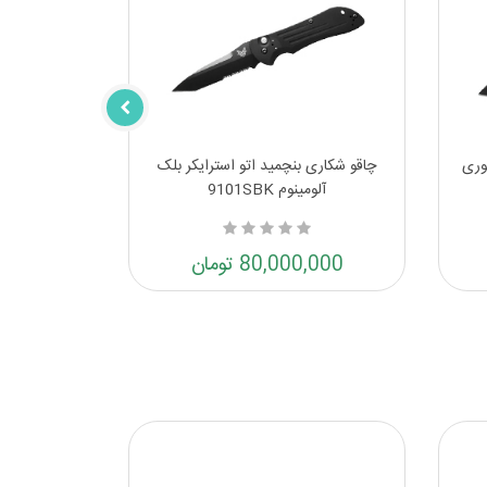
وری
چاقو شکاری بنچمید اتو استرایکر بلک
آلومینوم 9101SBK
80,000,000 تومان