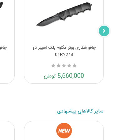
اک مشکی
چاقو شکاری بوکر مگنوم بلک اسپیر دو
چاقو
01RY248
5,660,000 تومان
سایر کالاهای پیشنهادی