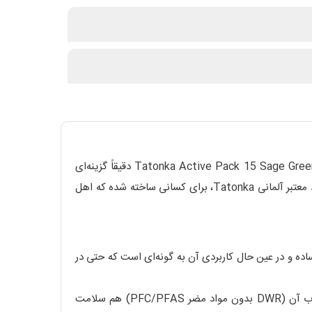
اگر به دنبال یک کوله‌پشتی سبک، راحت و مقاوم برای فعالیت‌های پرتحرک مثل دوچرخه‌سواری، کوهنوردی یا طبیعت‌گردی هستید، Tatonka Active Pack 15 Sage Green دقیقاً گزینه‌ای
است که باید در لیست تجهیزات ضروری خود داشته باشید. این مدل با رنگ جذاب و خاص «سیج گرین» و طراحی مهندسی‌شده‌ی برند معتبر آلمانی Tatonka، برای کسانی ساخته شده که اهل
احی ساده و در عین حال کاربردی آن به گونه‌ای است که حتی در
جنس بدنه ترکیبی از 420HD Nylon و T-Snow Crust است که مقاومت بسیار خوبی در برابر پارگی و ساییدگی دارد. پوشش ضدآب آن (DWR بدون مواد مضر PFC/PFAS) هم سلامت