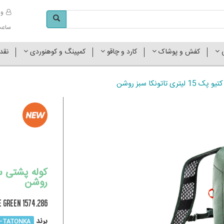
وا
ساعت کاری 
ی
کفش و پوشاک
کارد و چاقو
کمپینگ و کوهنوردی
نقد
اتونکا سبز روشن
روشن
e Green 1574.286
برند
TATONKA - تاتونکا