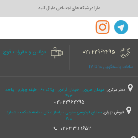
مارا در شبکه های اجتماعی دنبال کنید
021-22962295
قوانین و مقررات قوچ
ساعات پاسخگویی 10 تا 17
دفتر مرکزی:
میدان هروی - خیابان آزادی - پلاک 60 - طبقه چهارم - واحد
403
021-22962295
فروش تهران:
خیابان فردوسی جنوبی - پاساژ نیکان - طبقه همکف - شماره
۴۰۸
021-3311 1652