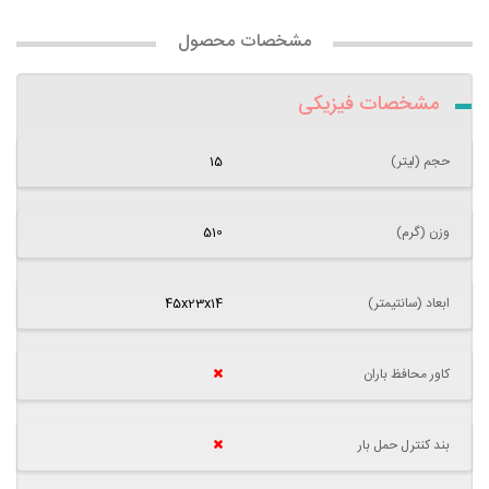
مشخصات محصول
مشخصات فیزیکی
حجم (لیتر)
15
وزن (گرم)
510
ابعاد (سانتیمتر)
45x23x14
کاور محافظ باران
بند کنترل حمل بار