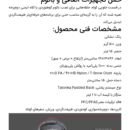
حمل تجهیزات اضافی و باتوم
در قسمت جلویی کوله، حلقه‌هایی برای نصب باتوم کوهنوردی یا کلاه ایمنی دوچرخه
تعبیه شده که آن را به گزینه‌ای مناسب حتی برای برنامه‌های حرفه‌ای‌تر طبیعت‌گردی
تبدیل می‌کند.
مشخصات فنی محصول:
رنگ: مشکی
وزن: ۵۱۰ گرم
حجم: ۱۵ لیتر
ابعاد: ۴۶×۲۳×۱۴ سانتی‌متر (ارتفاع × عرض × عمق)
جنس بدنه: 100٪ پلی‌آمید با روکش پلی‌یورتان
پارچه: 210D PA / 420HD Nylon / T-Snow Crust
دسته حمل: ۱۵ سانتی‌متر
نوع سیستم پشتی: Tatonka Padded Back
سازگار با کیسه آب تا ۲ لیتر
فاقد ترکیبات مضر PFC/PFAS
کاربردها: دوچرخه‌سواری، کوه‌نوردی، طبیعت‌گردی، ورزش، سفرهای کوتاه