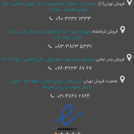
فروش تهران(2):
میدان حر - خیابان امام خمینی - نبش چهارراه کمالی - مرکز
تجاری فضیلت - پلاک ۱۷
090-3232 1333
فروش کرمانشاه:
چهارره سیلو - ابتدای خیابان سید جمال ‌الدین اسد
آبادی - پلاک 1016
083-3823 5331
فروش بندر عباس:
مجتمع ستاره شهر - طبقه اول - لاین اطلسی - پلاک 2-69
076-3223 87 67
عاملیت فروش تهران:
ایران مال - ایوان الماس - طبقه G3 - کاوانی
(اعمال مالیات بر ارزش افزوده)
021-4767 2864