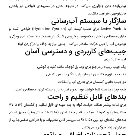
بیش‌ازحد بدن جلوگیری می‌کند. در نتیجه، حتی در مسیرهای طولانی نیز راحتی
قابل‌توجهی خواهید داشت.
سازگار با سیستم آب‌رسانی
Active Pack 15 برای نصب کیسه آب (Hydration System) طراحی شده و
دارای محفظه‌ی داخلی مخصوص و خروجی شلنگ در قسمت بالا است. این ویژگی،
نوشیدن آب را حین حرکت ساده‌تر می‌کند – بدون نیاز به توقف یا درآوردن کوله.
جیب‌های کاربردی و دسترسی آسان
این مدل دارای:
یک جیب زیپ‌دار در جلو برای وسایل کوچک مانند کلید یا گوشی
یک جیب توری کشسان در جلو برای بادگیر یا لباس اضافی
دو جیب جانبی کشسان برای بطری آب یا تنقلات
همه چیز دم‌دست شما خواهد بود، بدون نیاز به باز و بسته کردن محفظه‌ی اصلی.
بندهای قابل تنظیم و راحت
برای ثبات بیشتر هنگام حرکت، کوله به بند سینه‌ای قابل تنظیم و کشسان (۱۲ تا ۳۷
سانتی‌متر) و کمربند سبک و قابل جدا شدن (۱۸ تا ۹۵ سانتی‌متر) مجهز است.
بندهای شانه‌ای نیز بین ۵۰ تا ۹۷ سانتی‌متر قابل تنظیم‌اند و با طراحی تنفس‌پذیر، از
عرق‌کردن زیاد جلوگیری می‌کنند.