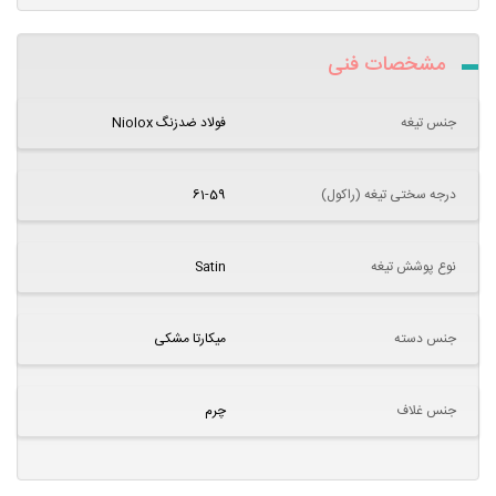
مشخصات فنی
جنس تیغه
فولاد ضدزنگ Niolox
درجه سختی تیغه (راکول)
61-59
نوع پوشش تیغه
Satin
جنس دسته
میکارتا مشکی
جنس غلاف
چرم