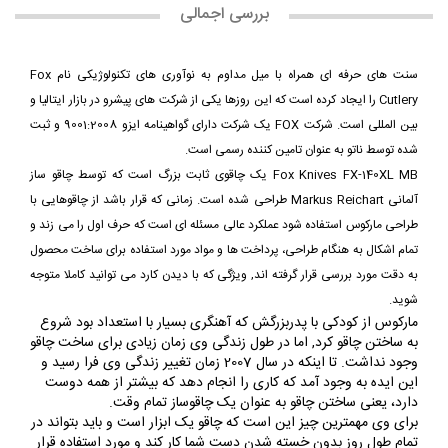
بررسی اجمالی
سنت های حرفه ای همراه با میل مداوم به نوآوری های تکنولوژیکی نام Fox
Cutlery را ایجاد کرده است که این روزها یکی از شرکت های پیشرو در بازار ایتالیا و
بین المللی است. شرکت FOX یک شرکت دارای گواهینامه ایزو 9001:2008 و ثبت
شده توسط ناتو به عنوان تامین کننده رسمی است.
Fox Knives FX-140XL MB یک چاقوی ثابت بزرگ است که توسط چاقو ساز
آلمانی Markus Reichart طراحی شده است. زمانی که قرار باشد از چاقوهایی با
طراحی مارکوس استفاده شود عملکرد عالی مسئله ای است که حرف اول را می زند و
تمام اشکال به هنگام طراحی، پرداخت ها و مواد مورد استفاده برای ساخت محصول
به دقت مورد بررسی قرار گرفته اند, ویژگی که با دیدن کارد می توانید کاملا متوجه
شوید.
مارکوس از کودکی با پدربزرگش که آهنگری بسیار با استعداد بود شروع
به ساختن چاقو کرد, اما در طول زندگی وی زمان زیادی برای ساخت چاقو
وجود نداشت. تا اینکه در سال 2007 زمان تغییر زندگی وی فرا رسید و
این ایده به وجود آمد که کاری را انجام دهد که بیشتر از همه دوست
دارد، یعنی ساختن چاقو به عنوان یک چاقوساز تمام وقت.
برای وی مهمترین چیز این است که چاقو یک ابزار است و باید بتواند در
تمام طول روز بدون خسته شدن دست شما کار کند و مورد استفاده قرار