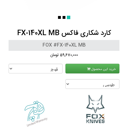
کارد شکاری فاکس FX-140XL MB
FOX #FX-140XL MB
59,670,000 تومان
خرید این محصول