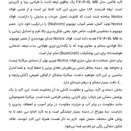
کارد فاکس مدل FX-140XL MB یک چاقوی تیغه ثابت با طراحی زیبا و کاربردی
است. تیغه قدرتمند 186 میلی متری این کارد کاملا تیز است و از جنس فولاد
Niolox ساخته شده است که قابلیت تحمل ضربات و سایش را داراست. فولاد
Niolox تولید آلمان، عنصر کمیاب نیوبیوم (Niubiom) را در ترکیب خود دارد. عنصر
نیوبیوم با بخشیدن قابلیت خاص خود یعنی شکل‌پذیری بالا، فرم و استایل زیبایی را
به FX-140XL MB هدیه داده است. فولاد Niolox جدای بهره‌مندی از عنصر نیوبیوم،
ذاتاً فولادی محکم و مقاوم بوده که با نگه‌داری تیزی طولانی مدت تیغه، انتخابی
هوشمندانه برای این بوشکرفت (BushCraft) تمام عیار است.
برای حمل ضخامت 5 میلی متری فولاد Niolox چیزی بهتر از دسته‌ی میکارتا نیست
و نخواهد بود. دسته بخاطر جنس بی‌نظیرش تعادل وزنی را حفظ کرده و شما کنترل
مناسبی بر این کارد خواهید داشت. میکارتا متشکل از الیافی طبیعی (کتان،پارچه و
...)، بافت بسیار محکم و درهم تنیده‌ای دارد.
بخش دسته ی کارد، زیبایی و مقاومت کاملی به آن بخشیده است. این کارد با یک
پوشش مشکی غیر بازتاب برای کارایی بیشتر، طراحی شده است. میکارتا خصوصیاتی
مانند مقاومت در برابر آب و حرارت، مقاومت در برابر آسیب و انعطاف پذیری را
داراست. سه سوراخ در دسته بسیار چشمگیر است و به کارد اجازه می دهد تا به
روش های مختلف متصل شود. لازم به ذکر هست همراه این کارد تنومند، غلاف
شکیل مشکی رنگی نیز تقدیم شما می‌شود.