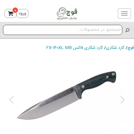
0
ورود
Toggle
navigation
قوچ
/
کارد شکاری
/
کارد شکاری فاکس FX-140XL MB
ious
Next