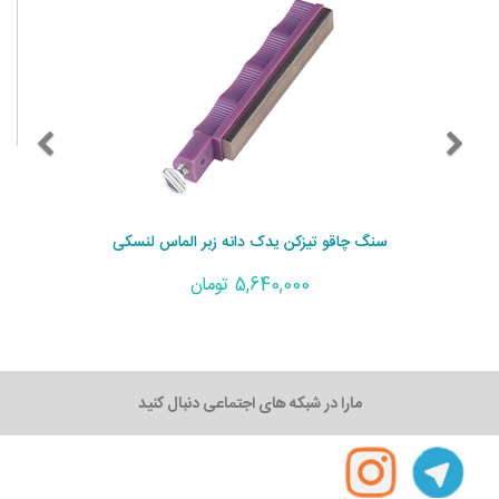
میلی
سنگ چاقو تیزکن یدک دانه زبر الماس لنسکی
5,640,000 تومان
مارا در شبکه های اجتماعی دنبال کنید