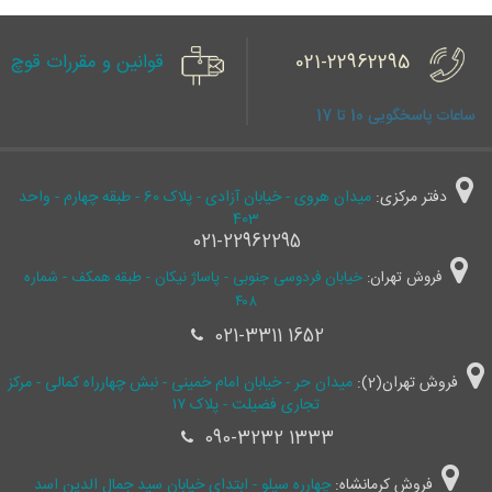
021-22962295
قوانین و مقررات قوچ
ساعات پاسخگویی 10 تا 17
دفتر مرکزی:
میدان هروی - خیابان آزادی - پلاک 60 - طبقه چهارم - واحد
403
021-22962295
فروش تهران:
خیابان فردوسی جنوبی - پاساژ نیکان - طبقه همکف - شماره
۴۰۸
021-3311 1652
فروش تهران(2):
میدان حر - خیابان امام خمینی - نبش چهارراه کمالی - مرکز
تجاری فضیلت - پلاک ۱۷
090-3232 1333
فروش کرمانشاه:
چهارره سیلو - ابتدای خیابان سید جمال ‌الدین اسد