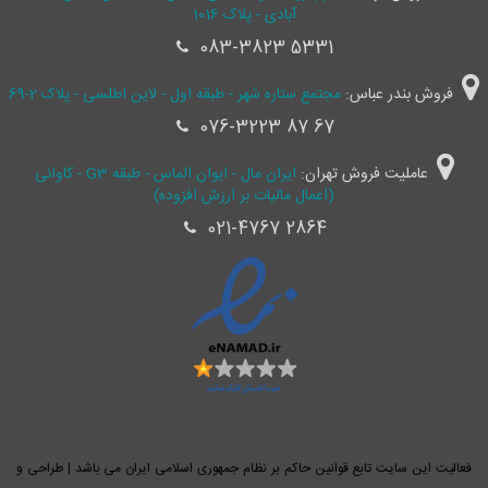
آبادی - پلاک 1016
083-3823 5331
فروش بندر عباس:
مجتمع ستاره شهر - طبقه اول - لاین اطلسی - پلاک 2-69
076-3223 87 67
عاملیت فروش تهران:
ایران مال - ایوان الماس - طبقه G3 - کاوانی
(اعمال مالیات بر ارزش افزوده)
021-4767 2864
فعالیت این سایت تابع قوانین حاکم بر نظام جمهوری اسلامی ایران می باشد | طراحی و