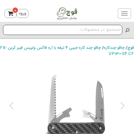
0
ورود
Toggle
navigation
قوچ
/
چاقو چندکاره
/
چاقو چند کاره جیبی 4 تیغه با اره فاکس ولپیس فیبر کربن FX-
VP130-S4 CF
ious
Next