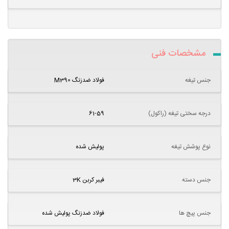
مشخصات فنی
جنس تیغه
فولاد ضدزنگ M390
درجه سختی تیغه (راکول)
61-59
نوع پوشش تیغه
پولیش شده
جنس دسته
فیبر کربن 3K
جنس پیچ ها
فولاد ضدزنگ پولیش شده