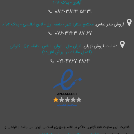
آبادی - پلاک 1016
083-3823 5331
فروش بندر عباس:
مجتمع ستاره شهر - طبقه اول - لاین اطلسی - پلاک 2-69
076-3223 87 67
عاملیت فروش تهران:
ایران مال - ایوان الماس - طبقه G3 - کاوانی
(اعمال مالیات بر ارزش افزوده)
021-4767 2864
فعالیت این سایت تابع قوانین حاکم بر نظام جمهوری اسلامی ایران می باشد | طراحی و