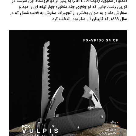
آمدئو از ساوویا، (دوک Abruzzi) به یکی از دو فروشگاه این شرکت در
تورین رفت، جایی که او چاقوی چند منظوره چهار تیغه ای را دید و
سفارش داد و به عنوان بخشی از تجهیزات سفرش به قطب شمال که در
سال 1899, که کاپیتان آن سفر بود, انتخاب کرد.