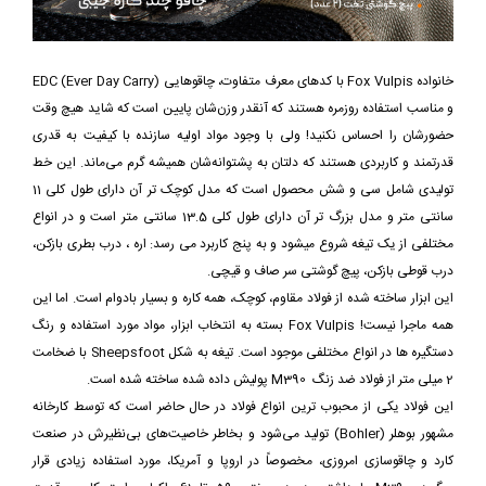
خانواده Fox Vulpis با کدهای معرف متفاوت، چاقوهایی EDC (Ever Day Carry)
و مناسب استفاده روزمره هستند که آنقدر وزن‌شان پایین است که شاید هیچ وقت
حضورشان را احساس نکنید! ولی با وجود مواد اولیه سازنده با کیفیت به قدری
قدرتمند و کاربردی هستند که دلتان به پشتوانه‌شان همیشه گرم می‌ماند. این خط
تولیدی شامل سی و شش محصول است که مدل کوچک تر آن دارای طول کلی 11
سانتی متر و مدل بزرگ تر آن دارای طول کلی 13.5 سانتی متر است و در انواع
مختلفی از یک تیغه شروع میشود و به پنج کاربرد می رسد: اره ، درب بطری بازکن،
درب قوطی بازکن، پیچ گوشتی سر صاف و قیچی.
این ابزار ساخته شده از فولاد مقاوم، کوچک، همه کاره و بسیار بادوام است. اما این
همه ماجرا نیست! Fox Vulpis بسته به انتخاب ابزار، مواد مورد استفاده و رنگ
دستگیره ها در انواع مختلفی موجود است. تیغه به شکل Sheepsfoot با ضخامت
2 میلی متر از فولاد ضد زنگ M390 پولیش داده شده ساخته شده است.
این فولاد یکی از محبوب ترین انواع فولاد در حال حاضر است که توسط کارخانه
مشهور بوهلر (Bohler) تولید می‌شود و بخاطر خاصیت‌های بی‌نظیرش در صنعت
کارد و چاقوسازی امروزی، مخصوصاً در اروپا و آمریکا، مورد استفاده زیادی قرار