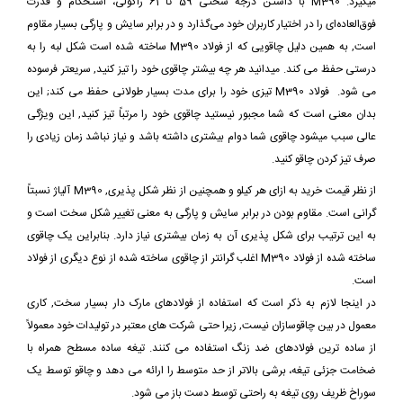
میگیرد. M390 با داشتن درجه سختی 59 تا 61 راکولی، استحکام و قدرت
فوق‌العاده‌ای را در اختیار کاربران خود می‌گذارد و در برابر سایش و پارگی بسیار مقاوم
است, به همین دلیل چاقویی که از فولاد M390 ساخته شده است شکل لبه را به
درستی حفظ می کند. میدانید هر چه بیشتر چاقوی خود را تیز کنید, سریعتر فرسوده
می شود. فولاد M390 تیزی خود را برای مدت بسیار طولانی حفظ می کند; این
بدان معنی است که شما مجبور نیستید چاقوی خود را مرتباً تیز کنید, این ویژگی
عالی سبب میشود چاقوی شما دوام بیشتری داشته باشد و نیاز نباشد زمان زیادی را
صرف تیز کردن چاقو کنید.
از نظر قیمت خرید به ازای هر کیلو و همچنین از نظر شکل پذیری, M390 آلیاژ نسبتاً
گرانی است. مقاوم بودن در برابر سایش و پارگی به معنی تغییر شکل سخت است و
به این ترتیب برای شکل پذیری آن به زمان بیشتری نیاز دارد. بنابراین یک چاقوی
ساخته شده از فولاد M390 اغلب گرانتر از چاقوی ساخته شده از نوع دیگری از فولاد
است.
در اینجا لازم به ذکر است که استفاده از فولادهای مارک دار بسیار سخت, کاری
معمول در بین چاقوسازان نیست, زیرا حتی شرکت های معتبر در تولیدات خود معمولاً
از ساده ترین فولادهای ضد زنگ استفاده می کنند. تیغه ساده مسطح همراه با
ضخامت جزئی تیغه، برشی بالاتر از حد متوسط ​​را ارائه می دهد و چاقو توسط یک
سوراخ ظریف روی تیغه به راحتی توسط دست باز می شود.