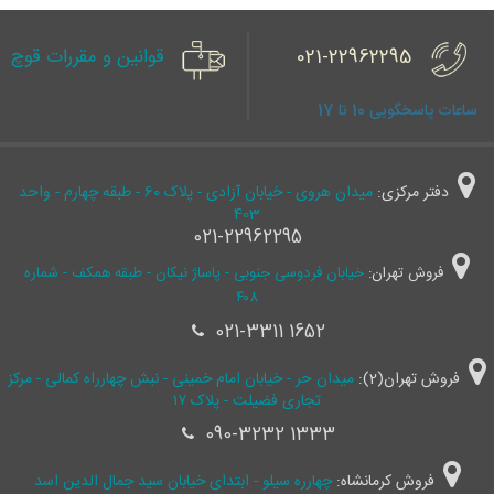
021-22962295
قوانین و مقررات قوچ
ساعات پاسخگویی 10 تا 17
دفتر مرکزی:
میدان هروی - خیابان آزادی - پلاک 60 - طبقه چهارم - واحد
403
021-22962295
فروش تهران:
خیابان فردوسی جنوبی - پاساژ نیکان - طبقه همکف - شماره
۴۰۸
021-3311 1652
فروش تهران(2):
میدان حر - خیابان امام خمینی - نبش چهارراه کمالی - مرکز
تجاری فضیلت - پلاک ۱۷
090-3232 1333
فروش کرمانشاه:
چهارره سیلو - ابتدای خیابان سید جمال ‌الدین اسد