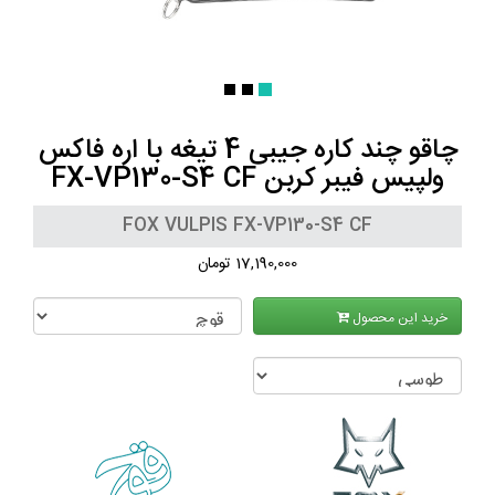
چاقو چند کاره جیبی 4 تیغه با اره فاکس
ولپیس فیبر کربن FX-VP130-S4 CF
FOX VULPIS FX-VP130-S4 CF
17,190,000 تومان
خرید این محصول