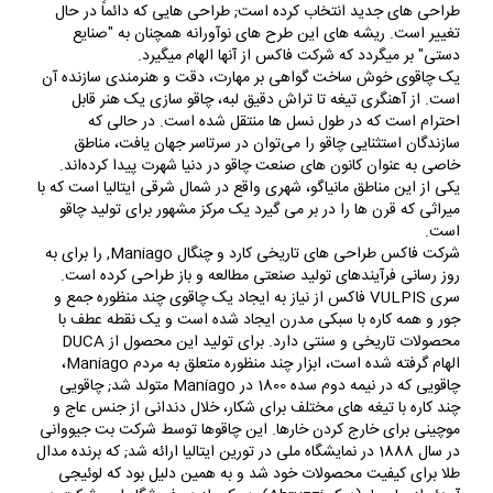
طراحی های جدید انتخاب کرده است; طراحی هایی که دائماً در حال
تغییر است. ریشه های این طرح های نوآورانه همچنان به "صنایع
دستی" بر میگردد که شرکت فاکس از آنها الهام میگیرد.
یک چاقوی خوش ساخت گواهی بر مهارت، دقت و هنرمندی سازنده آن
است. از آهنگری تیغه تا تراش دقیق لبه، چاقو سازی یک هنر قابل
احترام است که در طول نسل ها منتقل شده است. در حالی که
سازندگان استثنایی چاقو را می‌توان در سرتاسر جهان یافت، مناطق
خاصی به عنوان کانون‌ های صنعت چاقو در دنیا شهرت پیدا کرده‌اند.
یکی از این مناطق مانیاگو، شهری واقع در شمال شرقی ایتالیا است که با
میراثی که قرن ها را در بر می گیرد یک مرکز مشهور برای تولید چاقو
است.
شرکت فاکس طراحی های تاریخی کارد و چنگال Maniago, را برای به
روز رسانی فرآیندهای تولید صنعتی مطالعه و باز طراحی کرده است.
سری VULPIS فاکس از نیاز به ایجاد یک چاقوی چند منظوره جمع و
جور و همه کاره با سبکی مدرن ایجاد شده است و یک نقطه عطف با
محصولات تاریخی و سنتی دارد. برای تولید این محصول از DUCA
الهام گرفته شده است، ابزار چند منظوره متعلق به مردم Maniago،
چاقویی که در نیمه دوم سده 1800 در Maniago متولد شد; چاقویی
چند کاره با تیغه های مختلف برای شکار، خلال دندانی از جنس عاج و
موچینی برای خارج کردن خارها. این چاقوها توسط شرکت بت جیووانی
در سال 1888 در نمایشگاه ملی در تورین ایتالیا ارائه شد; که برنده مدال
طلا برای کیفیت محصولات خود شد و به همین دلیل بود که لوئیجی