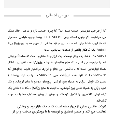
بررسی اجمالی
آیا از طراحی سوئیسی خسته شده اید؟ آیا چیزی جدید، تازه و در عین حال شیک
می خواهید؟ اگر چنین است، پس FOX VULPIS برنده جایزه طراحی محصول
2023 اروپا، قطعا برای شماست! این چاقو، بخشی از سری جدید Fox Knives
Vulpis، یک شاهکار واقعی از صنعت ایتالیایی است.
Fox Vulpis فقط یک چاقو نیست، یک ابزار چند منظوره است که مطمئناً نیازهای
شما را برآورده می کند. در کدهای چاقوهای خانواده Vulpis، عدد انتهایی نشانگر
تعداد ابزارهایی است که با داشتن این چاقو و ابزارها دراختیار دارید. چاقوهای کد
Fx-VP130-S4 نه تنها همه ابزارآلات سری Fx-VP130-3 را به ارث برده‌اند (
یعنی
یک قوطی بازکن به همراه پیچ گوشتی پیچ‌های دوسو با سایز کوچک; و یک
درب بازکن به همراه همان پیچ گوشتی، اما اینبار با سایز بزرگتر!) ، بلکه با داشتن یک
تیغه اره‌ای کلکسیون را تکمیل کرده‌اند و بیش از پیش مسئولیت‌ها را به عهده
گرفته‌اند.
شرکت فاکس بیش از چهار دهه است که با یک بازار پویا و رقابتی
فعالیت می کند و مسیر تحقیق و توسعه را با رویکردی سخت و پر از