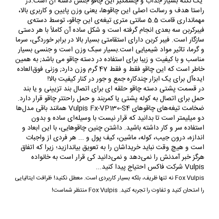
یک نکته بسیار جذاب و چشمگیر این چاقو جنس دسته آن است.در
راستا هدف و رسالت اصلی این چاقوها، یعنی وزن پایین و کاربری بالا،
مهمانداری قامت 5.5 سانتی متری تیغه‌ی این چاقو، توسط دسته‌ی
فیبرکربن سه بعدی انجام گرفته است و شکل ساده آن کاملاً با هر دستی
سازگار است. فیبر کربن دارای استقامتی بسیار بالا در برابر خوردگی، سرما
و گرما، تاثیر مواد شیمیایی است.بسیار سبک وزن است و جنسی بسیار
مناسب و با کیفیت و زیبا برای استفاده در دسته چاقو می باشد; به همین
خاطر است که این چاقو فقط و فقط 47 گرم وزن دارد;
وزنی فوق‌العاده
ایده‌آل برای یک ابزار چندکاره جمع
و جور در کنار کیفیت بالا!
در قسمت پشتی دسته چاقو حلقه ای برای اتصال بند تزیینی و یا بند
حمل برای اتصال به کوله پشتی یا کمربند و حمل راحتتر چاقو قرار دارد.
ضخامت تیغه‌های چاقوهای Vulpis Fx-VP130-S4 همانند باقی مدل‌ها
دو میلیمتر است تا بدانید که قرار نیست با وسیله‌ای ساده و بدون
استفاده سر و کار داشته باشید. داشتن چنین چاقوهایی، با این ابعاد و
اندازه، درون جیب، کوله، ماشین، کیف پول و ... هر فردی از واجبات
است و هیچ وقت نباید خریداشان را به تعویق بیاندازید؛ زیرا که اتفاق
هرگز خبر آمدنش را نمی‌دهد و نمی‌دانید کی قرار است به خانواده
Vulpis شرکت فاکس احتیاج پیدا کنید...
Fox Vulpis نه تنها ظریف، بلکه بسیار کاربردی است. معطل نکنید! ظرافت ایتالیایی
را امتحان کنید و تفاوت را تجربه کنید. Fox Vulpis منتظر شماست!