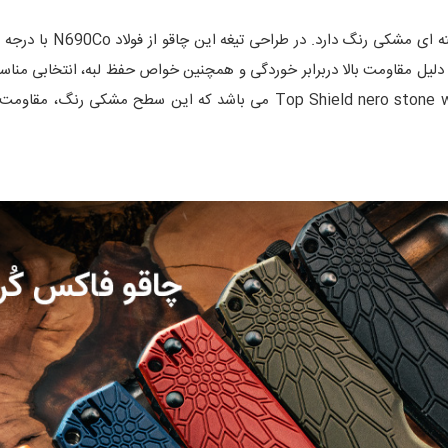
612 BB دارای سطحی سنگ شور شده با عنوان Top Shield nero stone washed می 