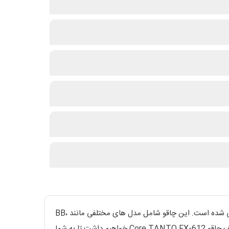
چاقو تاشو Core TANTO Fx-612 یک چاقو مخصوص استفاده روزمره (EDC) است که توسط کمپانی چاقوسازی ایتالیایی FOX طراحی شده است. این چاقو شامل مدل های مختلفی مانند BB،
ORB، BLB، RB و ODB است که در رنگ های مختلف، در فروشگاه قوچ موجود می باشند. در اینجا، نگاهی دقیق تر به نسخه های مختلف چاقو Core TANTO FX-612 خواهیم داشت تا به شما