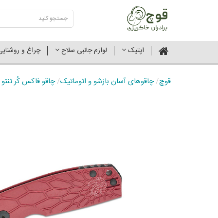
اپتیک
لوازم جانبی سلاح
چراغ و روشنای
قوچ
/
چاقوهای آسان بازشو و اتوماتیک
/
چاقو فاکس کُر تنتو FX-612 RB