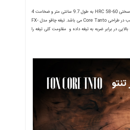
اولین مدل با عنوان FX-612 BB شناخته می شود که دسته ای مشکی رنگ دارد. در طراحی تیغه این چاقو از فولاد N690Co با درجه سختی HRC 58-60 به طول 9.7 سانتی متر و ضخامت 4
میلی متر استفاده شده است. این فولاد ضد زنگ بوده و به دلیل مقاومت بالا دربرابر خوردگی و همچنین خواص حفظ لبه، انتخابی مناسب در طراحی Core Tanto می باشد. تیغه چاقو مدل FX-
باشد که این سطح مشکی رنگ، مقاومت بالایی در برابر ضربه به تیغه داده و مقاومت کلی تیغه را