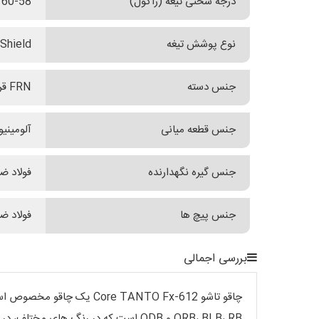
درجه سختی تیغه (راکول)
60-58
نوع پوشش تیغه
Top Shield مشکی
جنس دسته
FRN قرمز
جنس قطعه میانی
آلومینیو
جنس گیره نگهدارنده
فولاد ضدزنگ AISI302 با 
جنس پیچ ها
فولاد ضدزنگ
بررسی اجمالی