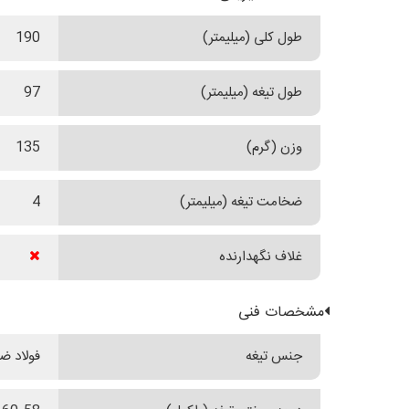
طول کلی (میلیمتر)
190
طول تیغه (میلیمتر)
97
وزن (گرم)
135
ضخامت تیغه (میلیمتر)
4
غلاف نگهدارنده
مشخصات فنی
جنس تیغه
فولاد ضدزن