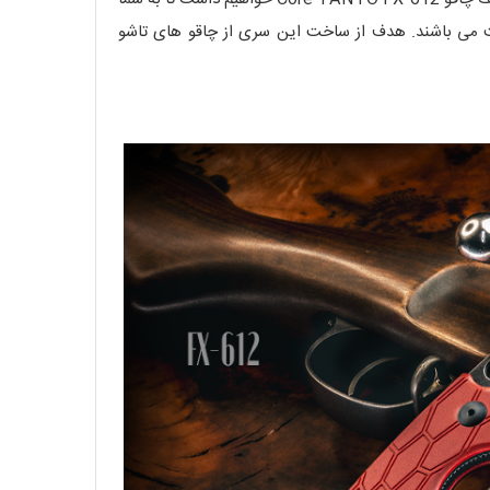
 توسط Jesper Voxnaes طراحی شده و بسیار خوش ساخت می باشند. هدف از ساخت این سری از چاقو های تاشو