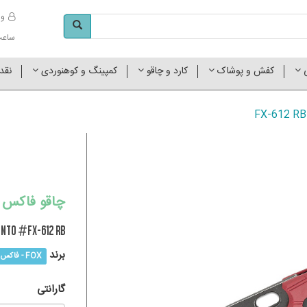
وا
ساعت کاری 
ی
کفش و پوشاک
کارد و چاقو
کمپینگ و کوهنوردی
نقد
چاقو فاکس کُر تنتو
TNTO #FX-612 RB
برند
FOX - فاکس
گارانتی