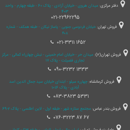
دفتر مرکزی:
میدان هروی - خیابان آزادی - پلاک 60 - طبقه چهارم - واحد
403
021-22962295
فروش تهران:
خیابان فردوسی جنوبی - پاساژ نیکان - طبقه همکف - شماره
۴۰۸
021-3311 1652
فروش تهران(2):
میدان حر - خیابان امام خمینی - نبش چهارراه کمالی - مرکز
تجاری فضیلت - پلاک ۱۷
090-3232 1333
فروش کرمانشاه:
چهارره سیلو - ابتدای خیابان سید جمال ‌الدین اسد
آبادی - پلاک 1016
083-3823 5331
فروش بندر عباس:
مجتمع ستاره شهر - طبقه اول - لاین اطلسی - پلاک 2-69
076-3223 87 67