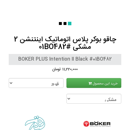
چاقو بوکر پلاس اتوماتیک اینتنشن 2
مشکی #01BO482
BOKER PLUS Intention II Black #01BO482
11,220,000 تومان
خرید این محصول