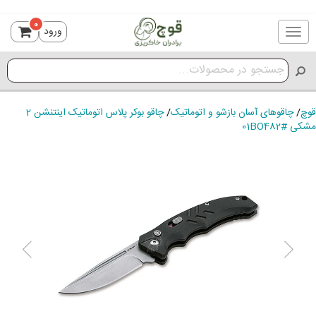
0
ورود
Toggle
navigation
قوچ
/
چاقوهای آسان بازشو و اتوماتیک
/
چاقو بوکر پلاس اتوماتیک اینتنشن 2
مشکی #01BO482
ious
Next