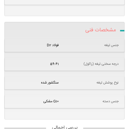
مشخصات فنی
جنس تیغه
فولاد D2
درجه سختی تیغه (راکول)
59-61
نوع پوشش تیغه
سنگشور شده
جنس دسته
G10 مشکی
بررسی اجمالی