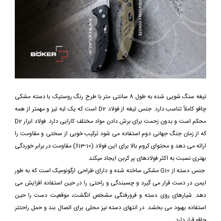
تیغه سنگ شویی شده به طول 8 سانتی متر با طرح رنگ روستیک با دسته مشکی
چاقو کاملاً تناسب دارد. جنس تیغه از فولاد D2 است که یک لبه تیز و مهمتر از همه
محکم است و بدون زحمت برای برش دادن مواد مختلف کارایی دارد. فولاد ابزار D2
که از زمان جنگ جهانی دوم استفاده می شود ترکیب خوبی از سختی و مقاومت را
ارائه می دهد و محتوای کروم بالا برای این فولاد (10-13٪) مقاومت در برابر خوردگی
بهتری نسبت به اکثر فولادهای پر کربن ایجاد میکند.
جنس دسته از G10 مشکی ساخته شده و دارای طراحی ارگونومیک است که به طور
ایمن در دست قرار می گیرد و چسبندگی و راحتی را در حین استفاده افزایش می
دهد. شیارهای روی دسته و فرورفتگی مشخص انگشت، موقعیت دست را حین
استفاده بهبود می بخشد. در انتهای دسته نیز محلی برای اتصال بند و حمل راحتتر
چاقو قرار دارد.