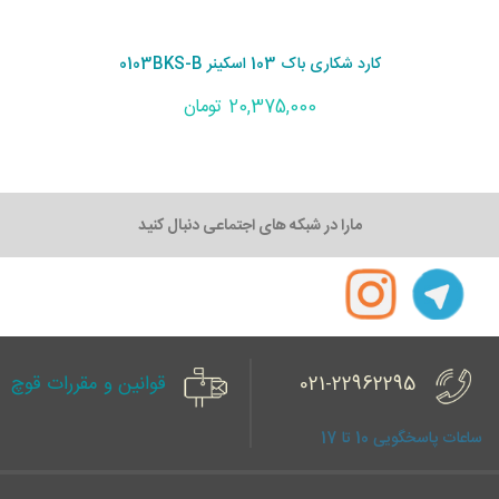
کارد شکاری باک 103 اسکینر 0103BKS-B
20,375,000 تومان
مارا در شبکه های اجتماعی دنبال کنید
021-22962295
قوانین و مقررات قوچ
ساعات پاسخگویی 10 تا 17