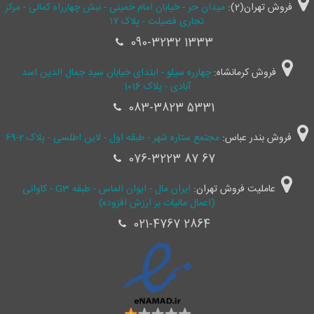
فروش تهران(2):
میدان حر - خیابان امام خمینی - نبش چهارراه کمالی - مرکز
تجاری فضیلت - پلاک ۱۷
090-3232 1333
فروش کرمانشاه:
چهارره سیلو - ابتدای خیابان سید جمال ‌الدین اسد
آبادی - پلاک 1016
083-3823 5331
فروش بندر عباس:
مجتمع ستاره شهر - طبقه اول - لاین اطلسی - پلاک 2-69
076-3223 87 67
عاملیت فروش تهران:
ایران مال - ایوان الماس - طبقه G3 - کاوانی
(اعمال مالیات بر ارزش افزوده)
021-4767 2864