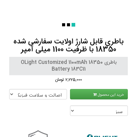
باطری قابل شارژ اولایت سفارشی شده
18350 با ظرفیت 1100 میلی آمپر
باطری OLight Customized 1100mAh 18350
Battery 183C11
2,225,000 تومان
خرید این محصول