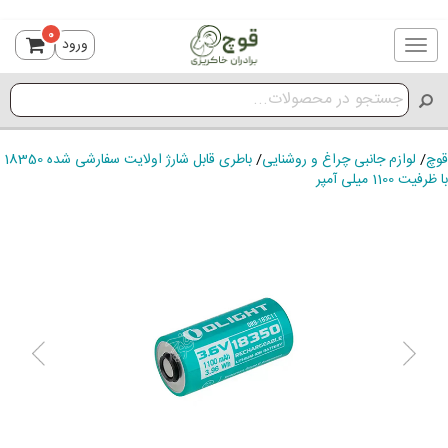
0
ورود
Toggle
navigation
قوچ
/
لوازم جانبی چراغ و روشنایی
/
باطری قابل شارژ اولایت سفارشی شده 18350
با ظرفیت 1100 میلی آمپر
ious
Next