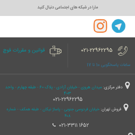
مارا در شبکه های اجتماعی دنبال کنید
021-22962295
قوانین و مقررات قوچ
ساعات پاسخگویی 10 تا 17
دفتر مرکزی:
میدان هروی - خیابان آزادی - پلاک 60 - طبقه چهارم - واحد
403
021-22962295
فروش تهران:
خیابان فردوسی جنوبی - پاساژ نیکان - طبقه همکف - شماره
۴۰۸
021-3311 1652