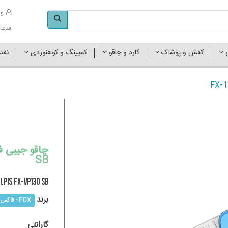
وا
ساعت کاری 
ی
کفش و پوشاک
کارد و چاقو
کمپینگ و کوهنوردی
نقد
SB
LPIS FX-VP130 SB
برند
FOX - فاکس
گارانتی