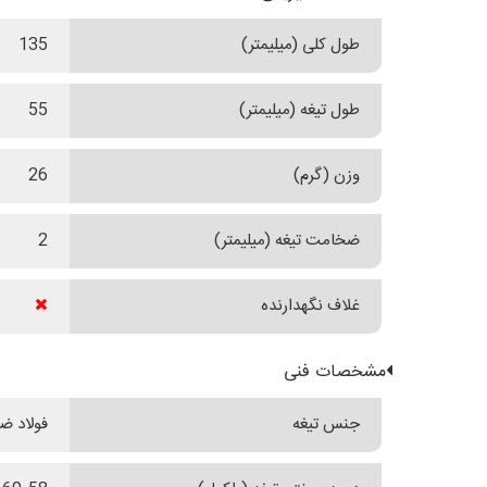
طول کلی (میلیمتر)
135
طول تیغه (میلیمتر)
55
وزن (گرم)
26
ضخامت تیغه (میلیمتر)
2
غلاف نگهدارنده
مشخصات فنی
جنس تیغه
فولاد ضدزن