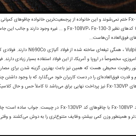
است. در خانواده Vulpis شرکت فاکس، چاقوهای دیگری با کدهای نظیر -130-3
های فوق‌العاده آن‌هاست...
همینطور رطوبت محیطی هست که همین نیز باعث بهترین گزینه شدن برای مصار
شتن سختی 58 تا 60 راکولی، استحکام و قدرت فوق‌العاده‌ای را در دست کاربران خود می‌گذارد که ب
نیز بهره می‌برد؛ پرداخت نهایی کارشده بر قامت تیغه چاقوهای Fx-130VP نیز پرداخت نهایی براق 
ی بلندتر و همینطور وزن کمی بیشتر، وظایف متنوع‌تری را به دوش می‌کشند و وق