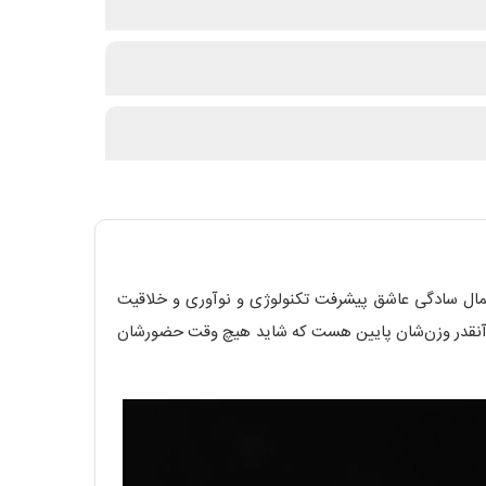
 در کمال سادگی عاشق پیشرفت تکنولوژی و نوآوری و خلاقیت
اقوهایی هستند EDC (Ever Day Carry) و مناسب استفاده روزمره که آنقدر وزن‌شان پایین هست که شاید هیچ وقت حضورشان