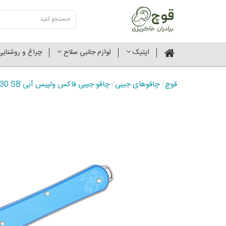
اپتیک
لوازم جانبی سلاح
چراغ و روشنای
قوچ
/
چاقوهای جیبی
/
چاقو جیبی فاکس ولپیس آبی FX-130 SB