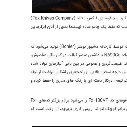
اما چاقوهای خانواده Vulpis فقط به کد چاقوهای Fx-130VP ختم نمی‌شوند و این خانواده از پرجمعیت‌ترین خانواده چاقوهای کمپانی کارد و چاقوسازی فاکس ایتالیا (Fox Knives Company)
Fx-108VP، Fx و ... غیره وجود دارند و جالب این جاست که فقط یک چاقو ساده نیستند! بسیار از آنان ابزارهایی
چاقوهای سری Fx-130VP، مانند دیگر اعضای خانواده Vulpis ، همگی تیغه‌ای ساخته شده از فولاد آلیاژی N690Co دارند. فولادی که توسط کارخانه مشهور بوهلر (Bohler) تولید می‌شود که
بخاطر خاصیت‌های بی‌نظیرش در صنعت کارد و چاقوسازی امروزی، مخصوصاً در اروپا و آمریکا، از این فولاد استفاده بسیار زیادی دارند. فولاد N690Co با داشتن عنصر کبالت در کنار باقی عناصرش،
ف طبیعت‌گردی و عمومی در بین باقی آلیاژهای فولاد شده
ا وجود داشتن چنین درجه سختی بالایی از راحت‌ترین اشکال مراقبت از تیغه
می‌باشد تا کاملاً حس و حال کلاسیک تیغه ، درکنار دسته ای با رنگ های مدرن را حفظ کرده و
شاید برایتان جالب باشد که تفاوت چاقوهای Vulpis با کد Fx-108VP با چاقوهای کد Fx-130VP در چیست. جواب ساده است؛ چاقوهای کد Fx-130VP را می‌شود برادر بزرگتر کدهای Fx-
تی برادر کوچک نتواند از پس کاری بربیاید، آن وقت است که