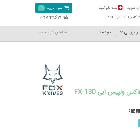
رد شوید
ثبت نام کنید
0
سبد خرید
۰۲۱-۲۲۹۶۲۲۹۵
9:30 الی 17:30
 و بررسی
برندها
مطمئن در طبیعت
چاقو جیبی فاکس ولپیس آبی FX-130
FOX VU