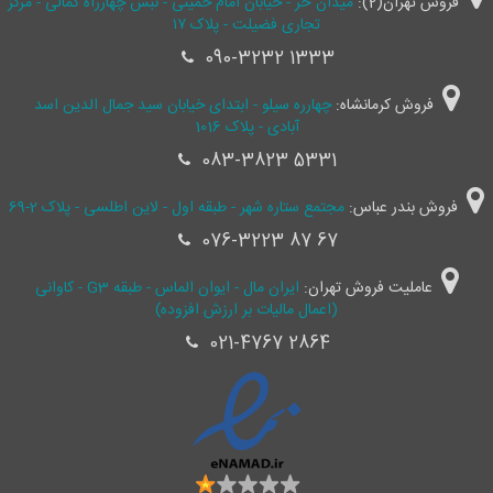
فروش تهران(2):
میدان حر - خیابان امام خمینی - نبش چهارراه کمالی - مرکز
تجاری فضیلت - پلاک ۱۷
090-3232 1333
فروش کرمانشاه:
چهارره سیلو - ابتدای خیابان سید جمال ‌الدین اسد
آبادی - پلاک 1016
083-3823 5331
فروش بندر عباس:
مجتمع ستاره شهر - طبقه اول - لاین اطلسی - پلاک 2-69
076-3223 87 67
عاملیت فروش تهران:
ایران مال - ایوان الماس - طبقه G3 - کاوانی
(اعمال مالیات بر ارزش افزوده)
021-4767 2864