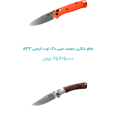
چاقو شکاری بنچمید مینی باگ اوت نارنجی 533
45,425,000 تومان