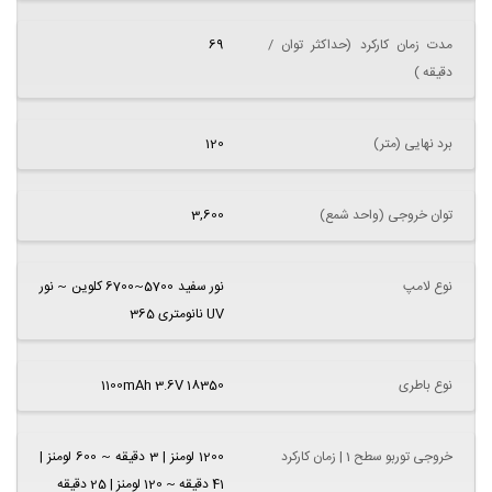
مدت زمان کارکرد (حداکثر توان /
69
دقیقه )
برد نهایی (متر)
120
توان خروجی (واحد شمع)
3,600
نوع لامپ
نور سفید 5700~6700 کلوین ~ نور
UV نانومتری 365
نوع باطری
1100mAh 3.6V 18350
خروجی توربو سطح 1 | زمان کارکرد
1200 لومنز | 3 دقیقه ~ 600 لومنز |
41 دقیقه ~ 120 لومنز | 25 دقیقه