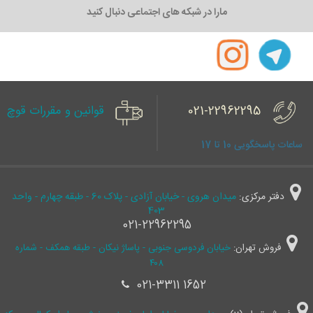
مارا در شبکه های اجتماعی دنبال کنید
021-22962295
قوانین و مقررات قوچ
ساعات پاسخگویی 10 تا 17
دفتر مرکزی:
میدان هروی - خیابان آزادی - پلاک 60 - طبقه چهارم - واحد
403
021-22962295
فروش تهران:
خیابان فردوسی جنوبی - پاساژ نیکان - طبقه همکف - شماره
۴۰۸
021-3311 1652