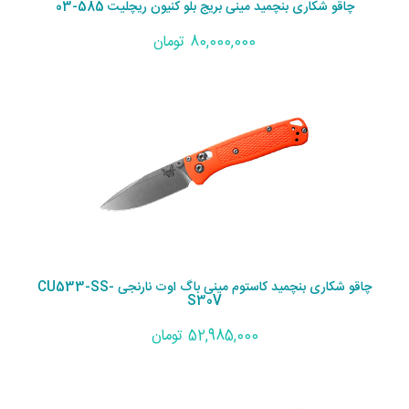
چاقو شکاری بنچمید مینی بریج بلو کنیون ریچلیت 585-03
80,000,000 تومان
چاقو شکاری بنچمید کاستوم مینی باگ اوت نارنجی CU533-SS-
S30V
52,985,000 تومان