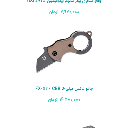
چاقو شکاری بوکر مگنوم ایگوانودون #01SC072
7,970,000 تومان
چاقو فاکس مینی-تا FX-536 CBB
14,580,000 تومان