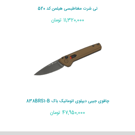
تی شرت مغناطیسی هیلمن کد 520
11,320,000 تومان
چاقوی جیبی دیپلوی اتوماتیک باک 838BRS1-B
47,950,000 تومان