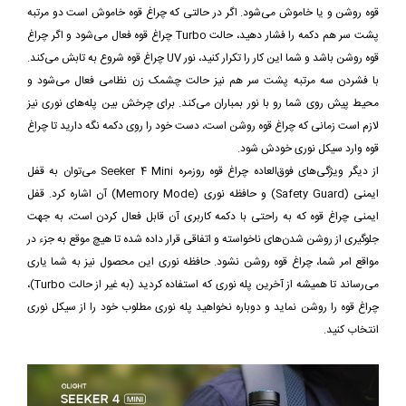
قوه روشن و یا خاموش می‌شود. اگر در حالتی که چراغ قوه خاموش است دو مرتبه
پشت سر هم دکمه را فشار دهید، حالت Turbo چراغ قوه فعال می‌شود و اگر چراغ
قوه روشن باشد و شما این کار را تکرار کنید، نور UV چراغ قوه شروع به تابش می‌کند.
با فشردن سه مرتبه پشت سر هم نیز حالت چشمک زن نظامی فعال می‌شود و
محیط پیش روی شما رو با نور بمباران می‌کند. برای چرخش بین پله‌های نوری نیز
لازم است زمانی که چراغ قوه روشن است، دست خود را روی دکمه نگه دارید تا چراغ
قوه وارد سیکل نوری خودش شود.
از دیگر ویژگی‌های فوق‌العاده چراغ قوه روزمره Seeker 4 Mini می‌توان به قفل
ایمنی (Safety Guard) و حافظه نوری (Memory Mode) آن اشاره کرد. قفل
ایمنی چراغ قوه که به راحتی با دکمه کاربری آن قابل فعال کردن است، به جهت
جلوگیری از روشن شدن‌های ناخواسته و اتفاقی قرار داده شده تا هیچ موقع به جزء در
مواقع امر شما، چراغ قوه روشن نشود. حافظه نوری این محصول نیز به شما یاری
می‌رساند تا همیشه از آخرین پله نوری که استفاده کردید (به غیر از حالت Turbo)،
چراغ قوه را روشن نماید و دوباره نخواهید پله نوری مطلوب خود را از سیکل نوری
انتخاب کنید.