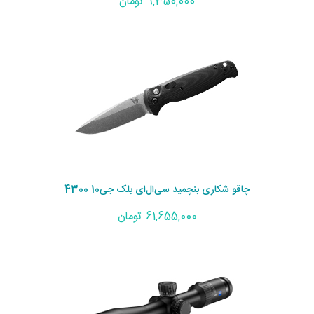
9,350,000 تومان
چاقو شکاری بنچمید سی‌ال‌ای بلک جی10 4300
61,655,000 تومان