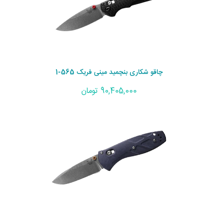
چاقو شکاری بنچمید مینی فریک 565-1
90,405,000 تومان