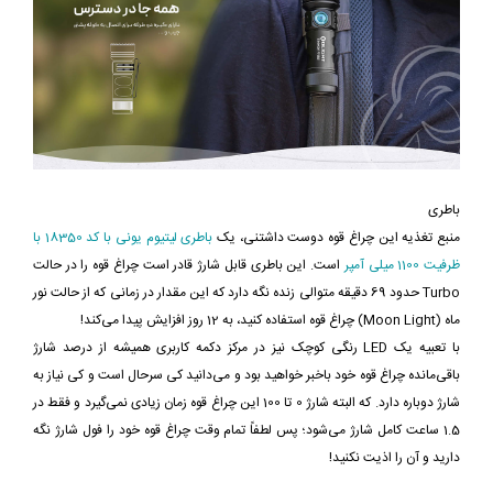
باطری
منبع تغذیه این چراغ قوه دوست داشتنی، یک
باطری لیتیوم یونی با کد 18350 با
ظرفیت 1100 میلی آمپر
است. این باطری قابل شارژ قادر است چراغ قوه را در حالت
Turbo حدود 69 دقیقه متوالی زنده نگه دارد که این مقدار در زمانی که از حالت نور
ماه (Moon Light) چراغ قوه استفاده کنید، به 12 روز افزایش پیدا می‌کند!
با تعبیه یک LED رنگی کوچک نیز در مرکز دکمه کاربری همیشه از درصد شارژ
باقی‌مانده چراغ قوه خود باخبر خواهید بود و می‌دانید کی سرحال است و کی نیاز به
شارژ دوباره‌ دارد. که البته شارژ 0 تا 100 این چراغ قوه زمان زیادی نمی‌گیرد و فقط در
1.5 ساعت کامل شارژ می‌شود؛ پس لطفاً تمام وقت چراغ قوه خود را فول شارژ نگه
دارید و آن را اذیت نکنید!