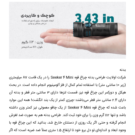
بدنه
شرکت اولایت طراحی بدنه چراغ قوه Seeker 4 Mini را در یک قامت 87 میلیمتری
(زیر 10 سانتی متر) با استفاده تمام کمال از فلز آلومینیوم انجام داده است. در بحث
هیکل و دورکمر این چراغ قوه نیز، قسمت لنزها دارای 3 سانتی متر قطر و بدنه آن
دارای 2.4 سانتی متر قطر می‌باشند؛ چیزی کمتر از یک بند انگشت! همه این موارد
باعث شده که چراغ قوه Seeker 4 Mini از یک چاقو معمولی نیز کمتر وزن داشته
باشد و تنها 112 گرم وزن را برای خود ثبت کند. طراحی بدنه هم به صورت ضد لغزش
انجام گرفته و حتی اگر یک روزی از دستتان خارج شد، بدانید که این چراغ قوه با
وجود ابعاد و اندازه‌ای تو دل برو خود تا ارتفاع 1.5 متری عملاً ضد ضربه است؛ که اگر