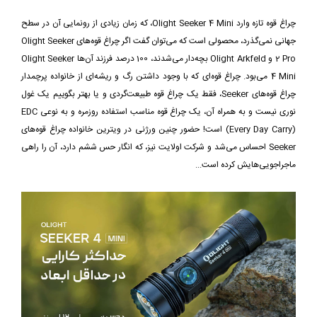
چراغ قوه تازه وارد Olight Seeker 4 Mini، که زمان زیادی از رونمایی آن در سطح
جهانی نمی‌گذرد، محصولی است که می‌توان گفت اگر چراغ قوه‌های Olight Seeker
2 Pro و Olight Arkfeld بچه‌دار می‌شدند، 100 درصد فرزند آن‌ها Olight Seeker
4 Mini می‌بود. چراغ قوه‌ای که با وجود داشتن رگ و ریشه‌ای از خانواده پرچمدار
چراغ قوه‌های Seeker، فقط یک چراغ قوه طبیعت‌گردی و یا بهتر بگوییم یک غول
نوری نیست و به همراه آن، یک چراغ قوه مناسب استفاده روزمره و به نوعی EDC
(Every Day Carry) است! حضور چنین ورژنی در ویترین خانواده چراغ قوه‌های
Seeker احساس می‌شد و شرکت اولایت نیز، که انگار حس ششم دارد، آن را راهی
ماجراجویی‌هایش کرده است...