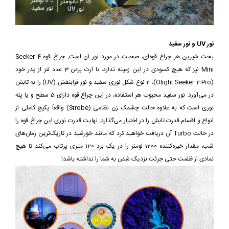
نور UV و نور سفید
بحث شیرین هر چراغ قوه‌ای، صحبت در مورد نور آن‌ است. چراغ قوه Seeker 4
Mini نیز که هیچ کمبودی در این زمینه ندارد، با ارث بردن 3 عدد لنز از پدر خود
(Olight Seeker 2 Pro)، 2 نوع شکل نوری سفید و نور فرابنفش (UV) را به تابش
در می‌آورد. نور سفید محبوب هر استفاده، در این چراغ قوه دارای 5 سطح و یا پله
نوری است که به علاوه حالت چشمک زن نظامی (Strobe) واقعاً پکیج کاملی از
انواع و اقسام قدرت تابش را در اختیار می‌گذارد. نهایت قدرت نوری این چراغ قوه را
در حالت Turbo آن دریافت خواهید کرد که مانند خورشید در تاریک‌ترین زمان‌های
شب، مقدار خیره‌کننده 1200 لومنز را در یک برد 120 متری پرتاب می‌کند تا هیچ
نمادی از ظلمت حتی جرئت نزدیک شدن به شما را نداشته باشد!