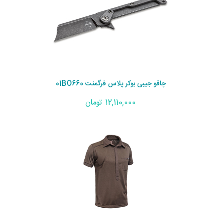
چاقو جیبی بوکر پلاس فرگمنت 01BO660
12,110,000 تومان