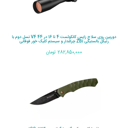
دوربین روی سلاح زایس کانکوئست 4 تا 16 در 44 V4 نسل دوم با
رتیکل بالستیکی ZBi چراغدار و سیستم کلیک خور فوقانی
282,850,000 تومان