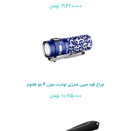
19,460,000 تومان
چراغ قوه جیبی شارژی اولایت بتون 4 بلو فانتوم
10,715,000 تومان