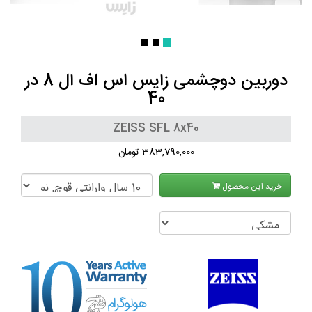
دوربین دوچشمی زایس اس اف ال 8 در
40
ZEISS SFL 8x40
383,790,000 تومان
خرید این محصول