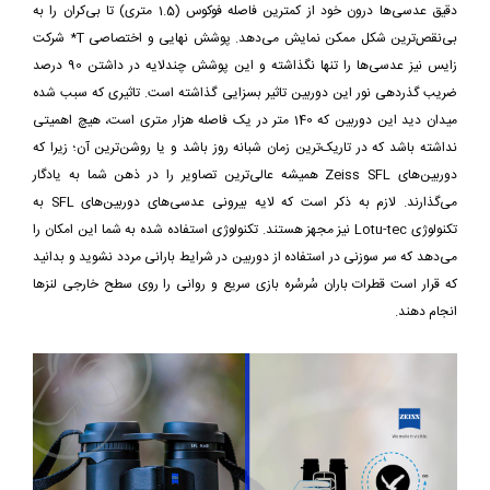
دقیق عدسی‌ها درون خود از کمترین فاصله فوکوس (1.5 متری) تا بی‌کران را به
بی‌نقص‌ترین شکل ممکن نمایش می‌دهد. پوشش نهایی و اختصاصی T* شرکت
زایس نیز عدسی‌ها را تنها نگذاشته و این پوشش چندلایه در داشتن 90 درصد
ضریب گذردهی نور این دوربین تاثیر بسزایی گذاشته است. تاثیری که سبب شده
میدان دید این دوربین که 140 متر در یک فاصله هزار متری است، هیچ اهمیتی
نداشته باشد که در تاریک‌ترین زمان شبانه روز باشد و یا روشن‌ترین ‌آن‌؛ زیرا که
دوربین‌های Zeiss SFL همیشه عالی‌ترین تصاویر را در ذهن شما به یادگار
می‌گذارند. لازم به ذکر است که لایه بیرونی عدسی‌های دوربین‌های SFL به
تکنولوژی Lotu-tec نیز مجهز هستند. تکنولوژی استفاده شده به شما این امکان را
می‌دهد که سر سوزنی در استفاده از دوربین در شرایط بارانی مردد نشوید و بدانید
که قرار است قطرات باران سُرسُره‌ بازی سریع و روانی را روی سطح خارجی لنزها
انجام دهند.