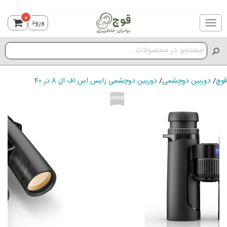
0
ورود
Toggle
navigation
قوچ
/
دوربین دوچشمی
/
دوربین دوچشمی زایس اس اف ال 8 در 40
ious
Next