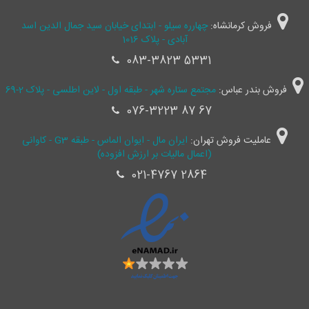
فروش کرمانشاه:
چهارره سیلو - ابتدای خیابان سید جمال ‌الدین اسد
آبادی - پلاک 1016
083-3823 5331
فروش بندر عباس:
مجتمع ستاره شهر - طبقه اول - لاین اطلسی - پلاک 2-69
076-3223 87 67
عاملیت فروش تهران:
ایران مال - ایوان الماس - طبقه G3 - کاوانی
(اعمال مالیات بر ارزش افزوده)
021-4767 2864