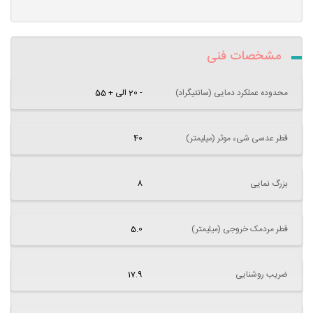
مشخصات فنی
محدوده عملکرد دمایی (سانتیگراد)
- 20 الی + 55
قطر عدسی شیء موثر (میلیمتر)
40
بزرگ نمایی
8
قطر مردمک خروجی (میلیمتر)
5.0
ضریب روشنایی
17.9