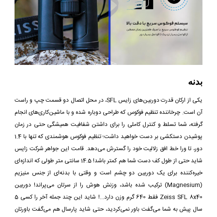
بدنه
یکی از ارکان قدرت دوربین‌های زایس SFL، در محل اتصال دو قسمت چپ و راست
آن است. چرخاننده تنظیم فوکوس که طراحی دوباره شده و با ماشین‌کاری‌های انجام
گرفته، شما تسلط و کنترل کاملی را برای داشتن شفافیت همیشگی حتی در زمان
پوشیدن دستکشی بر دست خواهید داشت؛ تنظیم فوکوس هوشمندی که تنها با 1.4
دور، تا ورا خط افق زلالیت‌ خود را گسترش می‌دهد. قامت این جواهر شرکت زایس
شاید حتی از طول کف دست شما هم کمتر باشد! 14.5 سانتی متر طولی که اندازه‌ای
خیره‌کننده برای یک دوربین دو چشم است و وقتی با بدنه‌ای از جنس منیزیم
(Magnesium) ترکیب شده باشد، وزنش هوش را از سرتان می‌پراند! دوربین
Zeiss SFL 8x40 فقط 640 گرم وزن دارد...! شاید این چند جمله آخر را کسی 5
سال پیش به شما می‌گفت باور نمی‌کردید، حتی شاید پارسال هم می‌گفت باورتان