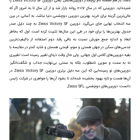
باشد، باز هم مطمئناً نام پرچمدار دوربین‌هایش یعنی دوربین Zeiss Victory SF را
شنیده‌اید. دوربینی که در سال 2017 روانه بازار شد و از آن سال تا به امروز اگر که
عالی‌ترین گزینه برای خرید بهترین دوربین دوچشمی دنیا نباشد، به آسانی در بین
سه انتخاب نهایی جای می‌گیرد. دوربین Zeiss Victory SF به چند دلیل صدر
جدول بهترین‌ها را برای خود در طی این سال‌ها تثبیت کرده است: اول که بخاطر
ابعاد و اندازه جمع جورش نسبت به باقی رقبا، دوم استفاده از باکیفیت‌ترین
عدسی‌های ممکن در جهان هستی و سوم، قیمتی همسان و شاید کمتر در مقایسه با
بقیه دوربین‌های کلاس اول جهانی. ولی حال وقت ذره‌ای تغییر رسیده است؛ تغییری
نه به سمت و سویی نامطلوب، بلکه به سمتی بی‌نهایت جذاب و شگفت‌انگیز.
دوربین‌های نو رسیده‌ایی که این سه دلیل برتری دوربین Zeiss Victory SF در
آن‌ها هست و تازه بهبود بخشیده شده‌اند تا بشود آن‌ها را جواهری در شرکت زایس
دانست؛ دوربین‌های دوچشمی Zeiss SFL.