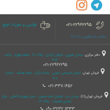
021-22962295
قوانین و مقررات قوچ
ساعات پاسخگویی 10 تا 17
دفتر مرکزی:
میدان هروی - خیابان آزادی - پلاک 60 - طبقه چهارم - واحد
403
021-22962295
فروش تهران:
خیابان فردوسی جنوبی - پاساژ نیکان - طبقه همکف - شماره
۴۰۸
021-3311 1652
فروش تهران(2):
میدان حر - خیابان امام خمینی - نبش چهارراه کمالی - مرکز
تجاری فضیلت - پلاک ۱۷
090-3232 1333