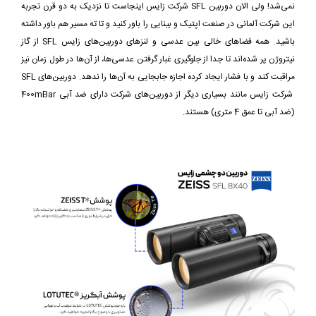
نمی‌شد! ولی الان دوربین SFL شرکت زایس اینجاست تا نزدیک به دو قرن تجربه
این شرکت آلمانی در صنعت اپتیک و بینایی را باور کنید و تا ته مسیر هم باور داشته
باشید. همه فضاهای خالی بین عدسی و لنزهای دوربین‌های زایس SFL از گاز
نیتروژن پر شده‌اند تا جدا از جلوگیری غبار گرفتن عدسی‌ها، از آن‌ها در طول زمان نیز
مراقبت کند و با فشار ایجاد کرده اجازه جابجایی به آن‌ها را ندهد. دوربین‌های SFL
شرکت زایس مانند بسیاری دیگر از دوربین‌های شرکت دارای ضد آبی 400mBar
(ضد آبی تا عمق 4 متری) هستند.