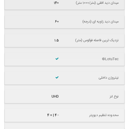
میدان دید افقی (متر/1000 متر)
140
میدان دید زاویه ای (درجه)
60
نزدیک ترین فاصله فوکوس (متر)
1.5
LotuTec®
نیتروژن داخلی
نوع لنز
UHD
محدوده تنظیم دیوپتر
- 4 | + 4