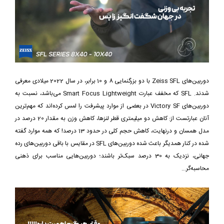
دوربین‌های Zeiss SFL با دو بزرگنمایی 8 و 10 برابر، در سال 2022 میلادی معرفی
شدند. SFL که مخفف عبارت Smart Focus Lightweight می‌باشد، نسبت به
دوربین‌های Victory SF در بعضی از موارد پیشرفت را لمس کرده‌اند که مهم‌ترین
آنان عبارتست از: کاهش دو میلیمتری قطر لنزها، کاهش وزن به مقدار 20 درصد در
مدل همسان و درنهایت، کاهش حجم کلی در حدود 13 درصد! که همه موارد گفته
شده در کنار همدیگر باعث شده دوربین‌های SFL در مقایس با باقی دوربین‌های رده
جهانی، نزدیک به 30 درصد سبک‌تر باشند؛ دوربین‌هایی مناسب برای ذهنی
محاسبه‌گر...