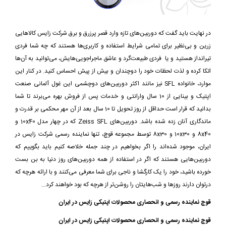
در نهایت باید گفت که دوربین‌های تازه وارد قصر پرزرق و برق شرکت زایس کالاهایی
زرین و بی‌نظیر برای تمامی شرایط استفاده و کاربری‌ها هستند که چه شما فردی
تیرانداز هستید و یا فردی طبیعت‌گرد و عاشق ماجراجویی‌هایش، می‌توانید به آن‌ها
اتکا کرده و لذت لحظات خود را دوچندان و بیش از پیش احساس کنید. در کنار این
موارد، خانواده SFL نیز مانند اکثر دوربین‌های دوچشمی این غول آلمانی صنعت
اپتیک و بینایی از 10 سال وارانتی و خدمات پس از فروش بهره می‌برند تا شما
بدانید که قرار است حداقل از روز تحویل تا 10 سال بعد از آن مهر محکمی بر قدرت و
ماندگاری آنان زده شده باشد. دوربین‌های Zeiss SFL که در چهار مدل 10x40 و
8x40 و 10x30 و 8x30 توسط مجموعه قوچ، تنها نماینده رسمی شرکت زایس در
ایران، موجود شده‌اند را اگر بخواهیم در چند جمله خلاصه کنیم باید بگوییم که
دوربین‌هایی هستند که اگر در استفاده از همه دوربین‌های روز دنیا به بن بست
خورده باشید، خود را یک کارگشا و ناجی برای شما معرفی می‌کنند و با ارائه هرچه که
درتوان دارند روزها و شب‌هایتان را روشن‌تر از هرچه که بود خواهند کرد...
قوچ نماینده رسمی و انحصاری محصولات اپتیکی زایس در ایران
قوچ نماینده رسمی و انحصاری محصولات اپتیکی زایس در ایران