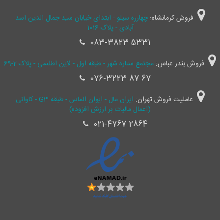
فروش کرمانشاه:
چهارره سیلو - ابتدای خیابان سید جمال ‌الدین اسد
آبادی - پلاک 1016
083-3823 5331
فروش بندر عباس:
مجتمع ستاره شهر - طبقه اول - لاین اطلسی - پلاک 2-69
076-3223 87 67
عاملیت فروش تهران:
ایران مال - ایوان الماس - طبقه G3 - کاوانی
(اعمال مالیات بر ارزش افزوده)
021-4767 2864