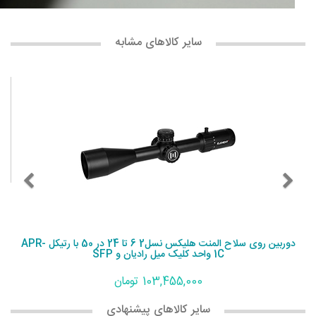
سایر کالاهای مشابه
دوربین روی سلاح المنت هلیکس نسل2 6 تا 24 در 50 با رتیکل APR-
1C واحد کلیک میل رادیان و SFP
103,455,000 تومان
سایر کالاهای پیشنهادی