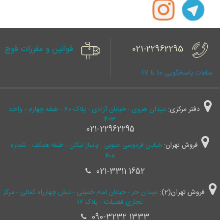
021-22962295
قوانین و مقررات قوچ
ساعات پاسخگویی 10 تا 17
دفتر مرکزی:
میدان هروی - خیابان آزادی - پلاک 60 - طبقه چهارم - واحد
403
021-22962295
فروش تهران:
خیابان فردوسی جنوبی - پاساژ نیکان - طبقه همکف - شماره
۴۰۸
021-3311 1652
فروش تهران(2):
میدان حر - خیابان امام خمینی - نبش چهارراه کمالی - مرکز
تجاری فضیلت - پلاک ۱۷
090-3232 1333