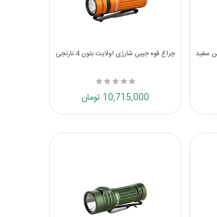
یموم ادیشن سفید
چراغ قوه جیبی شارژی اولایت بتون 4 نارنجی
10,715,000 تومان