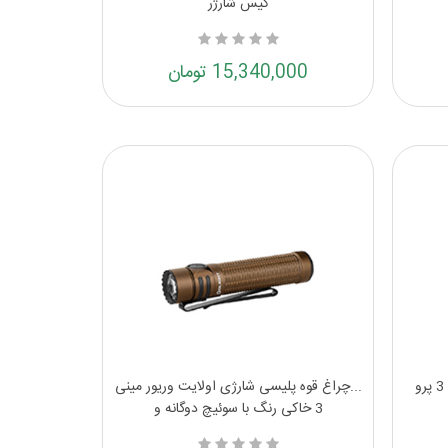
کیس شارژر
15,340,000 تومان
چراغ قوه جیبی شارژی اولایت بتون 3 پرو
...چراغ قوه پلیسی شارژی اولایت وریور مینی
3 خاکی رنگ با سوئیچ دوگانه و