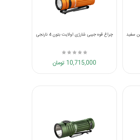
یموم ادیشن سفید
چراغ قوه جیبی شارژی اولایت بتون 4 نارنجی
10,715,000 تومان