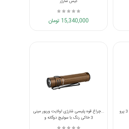
کیس شارژر
15,340,000 تومان
چراغ قوه جیبی شارژی اولایت بتون 3 پرو
...چراغ قوه پلیسی شارژی اولایت وریور مینی
3 خاکی رنگ با سوئیچ دوگانه و