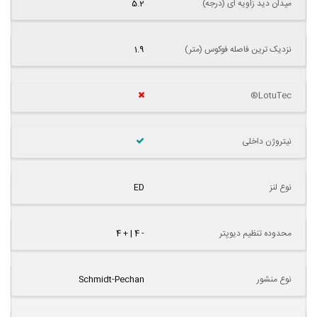
میدان دید زاویه ای (درجه)
5.2
نزدیک ترین فاصله فوکوس (متر)
1.9
LotuTec®
نیتروژن داخلی
نوع لنز
ED
محدوده تنظیم دیوپتر
- 4 | + 4
نوع منشور
Schmidt-Pechan