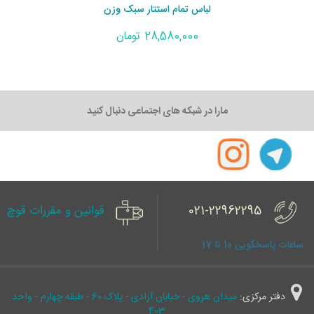
لباس تمام استتار سبک وزن
28,580,000 تومان
مارا در شبکه های اجتماعی دنبال کنید
021-22962295
قوانین و مقررات قوچ
ساعات پاسخگویی 10 تا 17
دفتر مرکزی:
میدان هروی - خیابان آزادی - پلاک 60 - طبقه چهارم - واحد
403