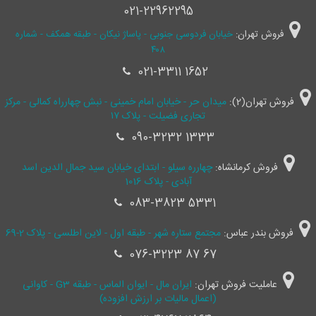
021-22962295
فروش تهران:
خیابان فردوسی جنوبی - پاساژ نیکان - طبقه همکف - شماره
۴۰۸
021-3311 1652
فروش تهران(2):
میدان حر - خیابان امام خمینی - نبش چهارراه کمالی - مرکز
تجاری فضیلت - پلاک ۱۷
090-3232 1333
فروش کرمانشاه:
چهارره سیلو - ابتدای خیابان سید جمال ‌الدین اسد
آبادی - پلاک 1016
083-3823 5331
فروش بندر عباس:
مجتمع ستاره شهر - طبقه اول - لاین اطلسی - پلاک 2-69
076-3223 87 67
عاملیت فروش تهران:
ایران مال - ایوان الماس - طبقه G3 - کاوانی
(اعمال مالیات بر ارزش افزوده)