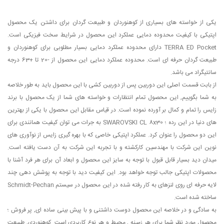
یکی از خواسته های بسیاری از کوهنوردان و طبیعت گردان برای داشتن یک محصول
اپتیکی با کیفیت محدوده دمایی عملکرد این محصول در شرایط سخت فیزیکی است.
TERRA ED Pocket دارای محدوده عملکرد دمایی بسیار مطلوبی برای کوهنوردان و
طبیعت گردان حرفه ای است. محدوده عملکرد دمایی این محصول از -20 تا +63 درجه
سانتیگراد می باشد.
از بابت قسمت اصلی این دوربین پس از دوربین کشی با این محصول باید به طور خلاصه
به شما بگوییم, این محصول تمام انتظارات و خواسته های شما از یک محصول با برند
زایس را تمام و کمال بر آورده نموده است. در قیاس مقابل این محصول با یکی از بهترین
های دنیا در این رده ؛ SWAROVSKI CL 8x30 به جرات می توان کیفیت همانندی برای
این دو محصول را عنوان کرد. عملکرد اپتیکی خاصی که با بهره گیری زایس از نوآوری های
نوین این شرکت با مهندسین کارکشته و با تجربه این شرکت به آن دست یافته است.
میدان دید بسیار قابل قبول با توجه به سایز این محصول و ابعاد آن برای هر فرد آشنا با
محصولات اپتیکی جالب توجه خواهد بود. این کیفیت دید با توجه به پوشش دهی چند
لایه حرفه ای روی لنزهای به کار رفته شده در این محصول در سیستم Schmidt-Pechan
ساخته شده است.
به سادگی و در خلاصه این محصول دوست داشتنی و با پیش بینی ساده ای, پر فروش ؛
محصول مورد نظر شما برای هر زمینه , محیط و هر نوع کاربردی است. کوهنوردی, طبیعت