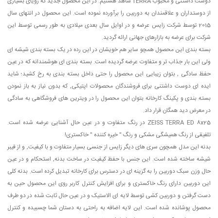
دوست داشتنی و محبوب TERRA شاهد هستیم. در این محصول جدید که رویای بسیاری
از دوستداران و علاقمندان به دوربین را برآورده نموده است. این محصول در انتهای سال
2015 توسط شرکت زایس عرضه و در اوایل سال بعدی میلادی به طور رسمی توسط این
شرکت برای عرضه به بازارهای جهانی ارائه گردید.
بسته بندی این محصول همچو سایر هم خویشان در این رده در یک بسته بندی شیشه ای
ولی این بار جذاب تر و متفاوت عرضه گردیده است. بسته بندی ای هوشمندانه که در عین
حفظ سادگی , بتوان زیبایی این محصول را حتی داخل بسته بندی به رخ کشید؛ شاید
ایده ای دوست داشتنی برای فروشندگان محصولات اپتیکی, که بدون نیاز به باز نمودن
بسته بندی و پکینگ کارخانه بتوان این محصول را در ویترین های فروشگاهی به سادگی
در معرض دید همگان قرار داد.
ZEISS TERRA ED 8x25 در رنگ متفاوت و در عین حال آشنایی عرضه شده است.
تلفیقی از رنگ همیشگی مشکی و رنگ " خیره کننده " خاکستری!
بدنه این مدل همچون سری های دیگر زایس از جنسی بسیار متفاوت و با کیفیت, و از فیبر
شیشه ساخته شده است. این جنس با حفظ کیفیت در ساخت بدنه, استحکام و در عین
حال وزن سبک دوربین را به گزینه ای در دسترس برای کارخانه تبدیل کرده است. بدنه کلی
این دوربین دارای رنگ خاکستری و برای افزایش کنترل کاربر روی این محصول حین به
دست گرفتن و دوربین کشی توسط لایه ای الاستیک و در عین حال ثابت شده در دو طرف
محصول پوشانده شده است. این لایه اضافه به راحتی به دستان شما چسبیده و کنترل