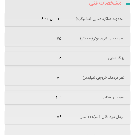
مشخصات فنی
محدوده عملکرد دمایی (سانتیگراد)
- 20 الی + 63
قطر عدسی شیء موثر (میلیمتر)
25
بزرگ نمایی
8
قطر مردمک خروجی (میلیمتر)
3.1
ضریب روشنایی
14.1
میدان دید افقی (متر/1000 متر)
119