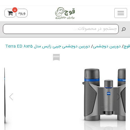
0
ورود
Toggle
navigation
قوچ
/
دوربین دوچشمی
/
دوربین دوچشمی جیبی زایس مدل Terra ED 8x25
ious
Next