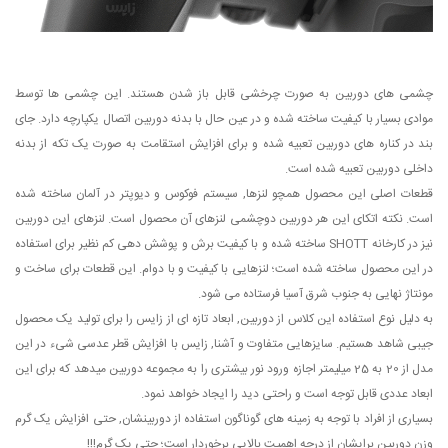
چشمی های دوربین به صورت چرخشی قابل باز شدن هستند. این چشمی ها توسط
موادی بسیار با کیفیت ساخته شده و در عین حال با بدنه دوربین اتصال یکپارچه دارد. جای
بند در کناره های دوربین تعبیه شده و برای افزایش استقامت به صورت یک تکه از بدنه
داخلی دوربین تعبیه شده است.
قطعات اصلی این محصول همچو لنزها, سیستم فوکوس و دیوپتر در آلمان ساخته شده
است. نکته اتکای این هر دوربین دوچشمی لنزهای آن محصول است. لنزهای این دوربین
نیز در کارخانه SHOTT ساخته شده و با کیفیت برش و پوشش دهی کم نظیر برای استفاده
در این محصول ساخته شده است؛ لنزهایی با کیفیت و با دوام. این قطعات برای ساخت و
مونتاژ نهایی به جنوب شرق آسیا فرستاده می شود.
به دلیل نوع استفاده این کلاس از دوربین, ابعاد تازه ای از زایس را برای تولید یک محصول
جیبی شاهد هستیم. سایزهایی متفاوت و آشنا, زایس با افزایش قطر عدسی شیء در این
مدل از 20 به 25 میلیمتر اجازه ورود نور بیشتری را به مجموعه دوربین میدهد که برای این
ابعاد عددی قابل توجه است و راحتی دید را ایجاد خواهد نمود.
بسیاری از افراد با توجه به زمینه های گوناگون استفاده از دوربینشان, حتی افزایش یک گرم
وزن دوربین برایشان از درجه اهمیت بالایی برخوردار است؛ حتی یک گرم!!!