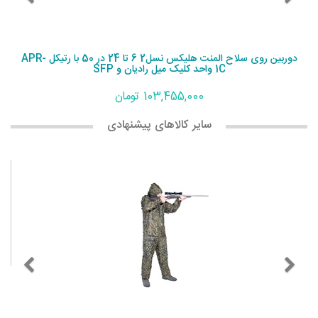
دوربین روی سلاح المنت هلیکس نسل2 6 تا 24 در 50 با رتیکل APR-
1C واحد کلیک میل رادیان و SFP
103,455,000 تومان
سایر کالاهای پیشنهادی