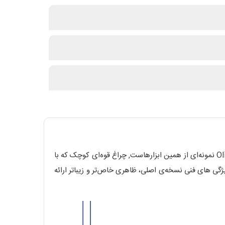
در دنیای ابزارهای روزمره، اندازه همیشه معیار قدرت نیست و گاهی کوچک‌ترین وسایل بیشترین کارایی را دارند. Olight i1R 2 Pro Flow نمونه‌ای از همین ابزارهاست, چراغ قوه‌ای کوچک که با
صربه‌فرد، توجه بسیاری را به خود جلب کرده است. مدل Flow از i1R 2 Pro، با حفظ تمام ویژگی های فنی نسخه‌ی اصلی، ظاهری خاص‌تر و زیباتر ارائه