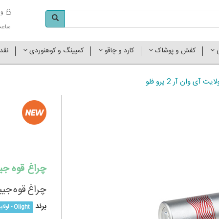
وا
ساعت کاری 
ی
کفش و پوشاک
کارد و چاقو
کمپینگ و کوهنوردی
نقد
ی وان آر 2 پرو فلو
چراغ قوه جیبی 
چراغ قوه جیبی  i1R 2 Pro Flow
برند
Olight - اولایت