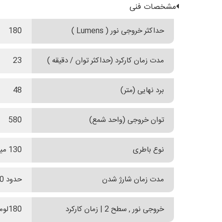
مشخصات فنی
حداکثر خروجی نور ( Lumens )
180
مدت زمان کارکرد (حداکثر توان / دقیقه )
23
برد نهایی (متر)
48
توان خروجی (واحد شمع)
580
نوع باطری
130 میلی آمپر داخلی
مدت زمان شارژ شدن
حدود 100 دقیقه
خروجی نور , سطح 2 | زمان کارکرد
180لومنز | 23 دقیقه