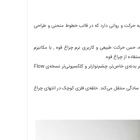
گاه اول با طرح گرافیکی موج‌دار روی بدنه عرضه شده که الهام‌گرفته از جریان و سیلان هست. طرح Flow اشاره به حرکت و روانی دارد که در قالب خطوط منحنی و طراحی
بدنه، حس حرکت طبیعی و کاربری نرم چراغ قوه , با مکانیزم
در عمل، بین مدل Flow و مدل استاندارد از نظر عملکرد، باتری، شدت نور و مشخصات فنی هیچ تفاوتی وجود ندارد؛ تنها تفاوت در ظاهر بدنه‌ی خاص‌تر، چشم‌نوازتر و کلکسیونی‌تر نسخه‌ی Flow
را در عین سادگی منتقل می‌کند. حلقه‌ی فلزی کوچک در انتهای چراغ