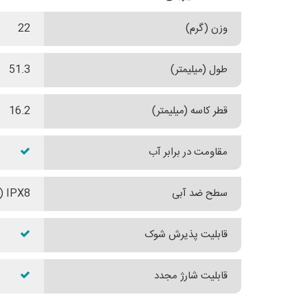
وزن (گرم)
22
طول (میلیمتر)
51.3
قطر کاسه (میلیمتر)
16.2
مقاومت در برابر آب
سطح ضد آبی
IPX8 (مقاومت در برابر نفوذ آب تا عمق دو متری به مدت 30 دقیقه)
قابلیت پذیرش شوک
قابلیت شارژ مجدد