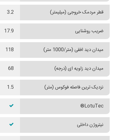
قطر مردمک خروجی (میلیمتر)
3.2
ضریب روشنایی
17.9
میدان دید افقی (متر/1000 متر)
118
میدان دید زاویه ای (درجه)
68
نزدیک ترین فاصله فوکوس (متر)
1.5
LotuTec®
نیتروژن داخلی