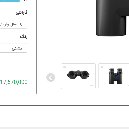
گارانتی
رنگ
Previous
217,670,000 توما