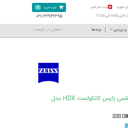
رد شوید
ثبت نام کنید
0
سبد خرید
۰۲۱-۲۲۹۶۲۲۹۵
9:30 الی 17:30
 و بررسی
برندها
مطمئن در طبیعت
دوربین دوچشمی زایس کانکوئست HDX مدل
ZEISS CO