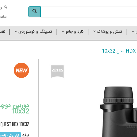
وا
ساعت کاری 
ی
کفش و پوشاک
کارد و چاقو
کمپینگ و کوهنوردی
نقد
10x32
NQUEST HDX 10x32
برند
ZEISS - زایس