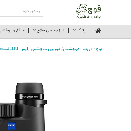
اپتیک
لوازم جانبی سلاح
چراغ و روشنای
قوچ
/
دوربین دوچشمی
/
دوربین دوچشمی زایس کانکوئست HDX مدل 10x32