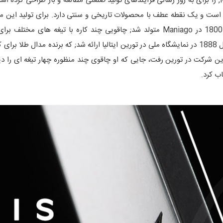
متعلق به مردم Maniago، چاقویی که در نیمه دوم سده 1800 در Maniago متولد شد; چاقو
کردن خارها. این چاقوها توسط شرکت بت جیووانی در سال 1888 در نمایشگاه ملی در تورین ایتالیا ارائ
Ab) به یکی از دو فروشگاه این شرکت در تورین رفت، جایی که او چاقوی چند منظوره چهار 