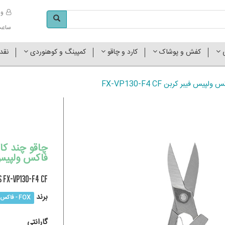
وا
ساعت کاری 
ی
کفش و پوشاک
کارد و چاقو
کمپینگ و کوهنوردی
نقد
فاکس ولپیس فیبر کر
S FX-VP130-F4 CF
برند
FOX - فاکس
گارانتی