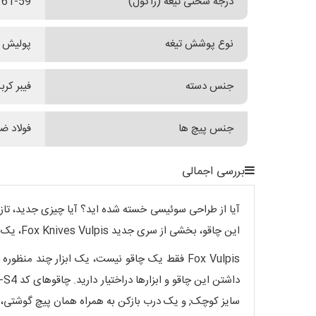
درجه سختی تیغه (راکول)
61-59
نوع پوشش تیغه
پولیش 
جنس دسته
فیبر کربن
جنس پیچ ها
فولاد 
بررسی اجمالی
این چاقو، بخشی از سری جدید Fox Knives Vulpis، یک شاهکار واقعی از صنعت ایتالیایی است.
داشتن این چاقو و ابزارها دراختیار دارید. چاقوهای کد Fx-VP130-S4 نه تنها همه ابزارآلات سری Fx-VP130-3 را به ارث برده‌اند ( یعنی
سایز کوچک; و یک درب بازکن به همراه همان پیچ گوشتی، اما 