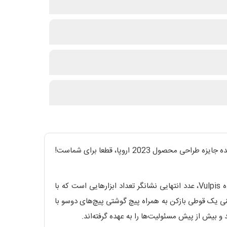
آیا از طراحی سوئیسی خسته شده اید؟ آیا چیزی جدید، تازه و در عین حال شیک می خواهید؟ اگر چنین است، پس FOX VULPIS برنده جایزه طراحی محصول 2023 اروپا، قطعا برای شماست!
Fox Vulpis فقط یک چاقو نیست، یک ابزار چند منظوره است که مطمئناً نیازهای شما را برآورده می کند. در کدهای چاقوهای خانواده Vulpis، عدد انتهایی نشانگر تعداد ابزارهایی است که با
یک قوطی بازکن به همراه پیچ گوشتی پیچ‌های دوسو با
 و بیش از پیش مسئولیت‌ها را به عهده گرفته‌اند.