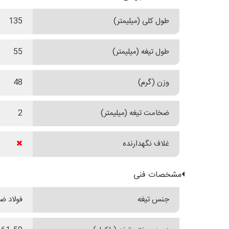
طول کلی (میلیمتر)
135
طول تیغه (میلیمتر)
55
وزن (گرم)
48
ضخامت تیغه (میلیمتر)
2
غلاف نگهدارنده
مشخصات فنی
جنس تیغه
فولاد ضدز