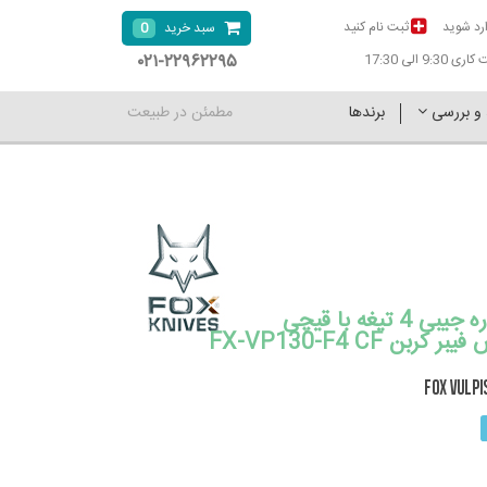
رد شوید
ثبت نام کنید
0
سبد خرید
۰۲۱-۲۲۹۶۲۲۹۵
9:30 الی 17:30
 و بررسی
برندها
مطمئن در طبیعت
چاقو چند کاره جیبی 4 تیغه با قیچی
بن FX-VP130-F4 CF
FOX VULPI