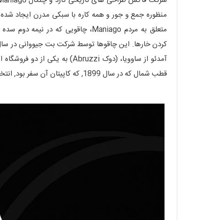
آمدئو از ساوویا، (دوک ruzzi
قطب شمال که در سال 1899, که کاپیتان آن سفر بود, انتخاب کرد.