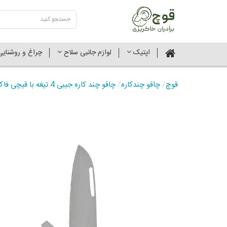
اپتیک
لوازم جانبی سلاح
چراغ و روشنای
قوچ
/
چاقو چندکاره
/
چاقو چند کاره جیبی 4 تیغه با قیچی فاکس ولپیس فیبر کربن FX-VP130-F4 CF