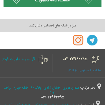
مارا در شبکه های اجتماعی دنبال کنید
021-22962295
قوانین و مقررات قوچ
ساعات پاسخگویی 10 تا 17
دفتر مرکزی:
میدان هروی - خیابان آزادی - پلاک 60 - طبقه چهارم - واحد
403
021-22962295
فروش تهران:
خیابان فردوسی جنوبی - پاساژ نیکان - طبقه همکف - شماره