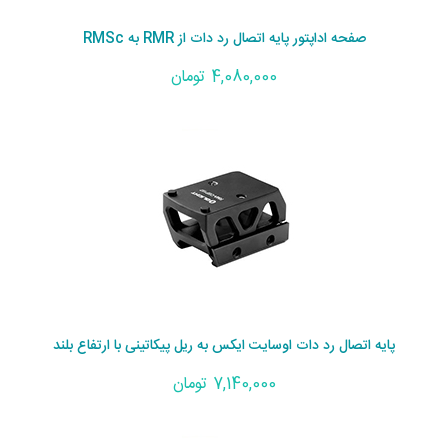
صفحه اداپتور پایه اتصال رد دات از RMR به RMSc
4,080,000 تومان
پایه اتصال رد دات اوسایت ایکس به ریل پیکاتینی با ارتفاع بلند
7,140,000 تومان