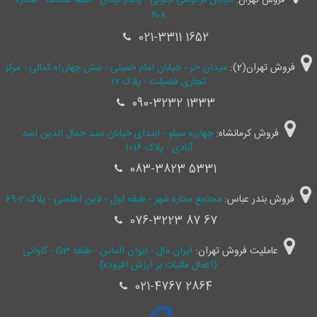
۴۰۸
021-3311 1652
فروش تهران(2):
میدان حر - خیابان امام خمینی - نبش چهارراه کمالی - مرکز
تجاری فضیلت - پلاک ۱۷
090-3232 1333
فروش کرمانشاه:
چهارره سیلو - ابتدای خیابان سید جمال ‌الدین اسد
آبادی - پلاک 1016
083-3823 5331
فروش بندر عباس:
مجتمع ستاره شهر - طبقه اول - لاین اطلسی - پلاک 2-69
076-3223 87 67
عاملیت فروش تهران:
ایران مال - ایوان الماس - طبقه G3 - کاوانی
(اعمال مالیات بر ارزش افزوده)
021-4767 2864