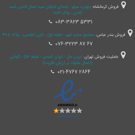
فروش کرمانشاه:
چهارره سیلو - ابتدای خیابان سید جمال ‌الدین اسد
آبادی - پلاک 1016
083-3823 5331
فروش بندر عباس:
مجتمع ستاره شهر - طبقه اول - لاین اطلسی - پلاک 2-69
076-3223 87 67
عاملیت فروش تهران:
ایران مال - ایوان الماس - طبقه G3 - کاوانی
(اعمال مالیات بر ارزش افزوده)
021-4767 2864