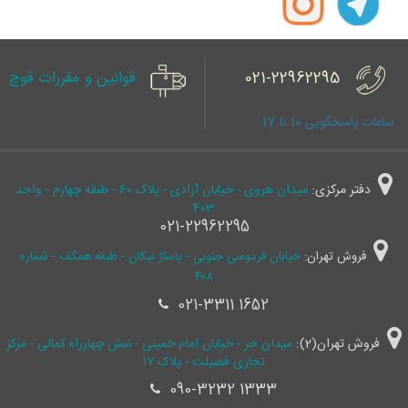
021-22962295
قوانین و مقررات قوچ
ساعات پاسخگویی 10 تا 17
دفتر مرکزی:
میدان هروی - خیابان آزادی - پلاک 60 - طبقه چهارم - واحد
403
021-22962295
فروش تهران:
خیابان فردوسی جنوبی - پاساژ نیکان - طبقه همکف - شماره
۴۰۸
021-3311 1652
فروش تهران(2):
میدان حر - خیابان امام خمینی - نبش چهارراه کمالی - مرکز
تجاری فضیلت - پلاک ۱۷
090-3232 1333