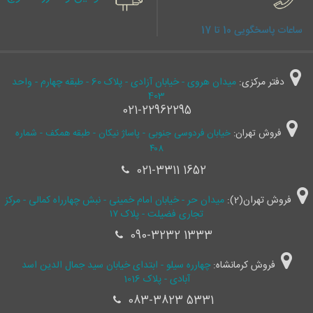
ساعات پاسخگویی 10 تا 17
دفتر مرکزی:
میدان هروی - خیابان آزادی - پلاک 60 - طبقه چهارم - واحد
403
021-22962295
فروش تهران:
خیابان فردوسی جنوبی - پاساژ نیکان - طبقه همکف - شماره
۴۰۸
021-3311 1652
فروش تهران(2):
میدان حر - خیابان امام خمینی - نبش چهارراه کمالی - مرکز
تجاری فضیلت - پلاک ۱۷
090-3232 1333
فروش کرمانشاه:
چهارره سیلو - ابتدای خیابان سید جمال ‌الدین اسد
آبادی - پلاک 1016
083-3823 5331