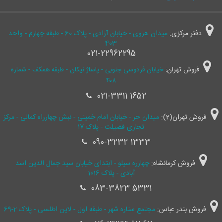
دفتر مرکزی:
میدان هروی - خیابان آزادی - پلاک 60 - طبقه چهارم - واحد
403
021-22962295
فروش تهران:
خیابان فردوسی جنوبی - پاساژ نیکان - طبقه همکف - شماره
۴۰۸
021-3311 1652
فروش تهران(2):
میدان حر - خیابان امام خمینی - نبش چهارراه کمالی - مرکز
تجاری فضیلت - پلاک ۱۷
090-3232 1333
فروش کرمانشاه:
چهارره سیلو - ابتدای خیابان سید جمال ‌الدین اسد
آبادی - پلاک 1016
083-3823 5331
فروش بندر عباس:
مجتمع ستاره شهر - طبقه اول - لاین اطلسی - پلاک 2-69