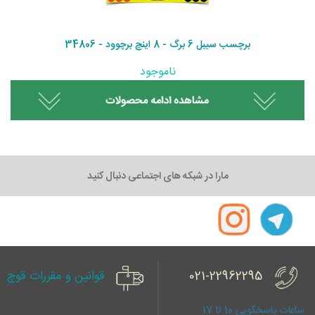
برچسب سیبل 6 برگ - 8 اینچ برچوود - 34806
ناموجود
مارا در شبکه های اجتماعی دنبال کنید
021-22962295
قوانین و مقررات قوچ
ساعات پاسخگویی 10 تا 17