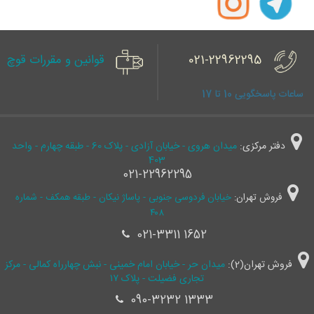
021-22962295
قوانین و مقررات قوچ
ساعات پاسخگویی 10 تا 17
دفتر مرکزی:
میدان هروی - خیابان آزادی - پلاک 60 - طبقه چهارم - واحد
403
021-22962295
فروش تهران:
خیابان فردوسی جنوبی - پاساژ نیکان - طبقه همکف - شماره
۴۰۸
021-3311 1652
فروش تهران(2):
میدان حر - خیابان امام خمینی - نبش چهارراه کمالی - مرکز
تجاری فضیلت - پلاک ۱۷
090-3232 1333