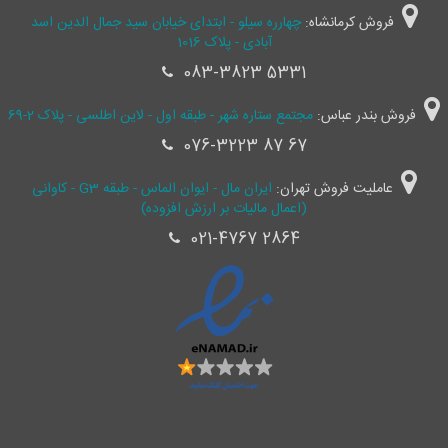
فروش کرمانشاه:
چهارره سیلو - ابتدای خیابان سید جمال ‌الدین اسد
آبادی - پلاک 1016
083-3823 5331
فروش بندر عباس:
مجتمع ستاره شهر - طبقه اول - لاین اطلسی - پلاک 2-69
076-3223 87 67
عاملیت فروش تهران:
ایران مال - ایوان الماس - طبقه G3 - کاوانی
(اعمال مالیات بر ارزش افزوده)
021-4767 2864