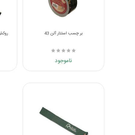
بر چسب استتار آلن 43
روکش 
ناموجود