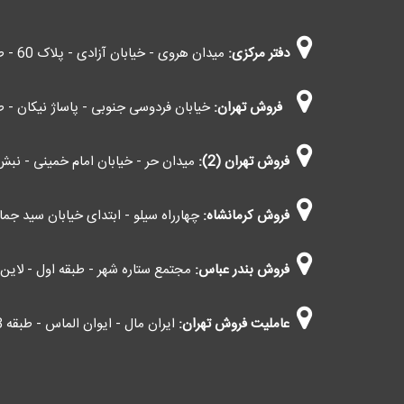
دفتر مرکزی:
میدان هروی - خیابان آزادی - پلاک 60 - طبقه چهارم - واحد 403
فروش تهران:
خیابان فردوسی جنوبی - پاساژ نیکان - طب
فروش تهران (2):
میدان حر - خیابان امام خمینی - نبش 
فروش کرمانشاه:
چهارراه سیلو - ابتدای خیابان سید جمال 
فروش بندر عباس:
مجتمع ستاره شهر - طبقه اول - لاین اط
عاملیت فروش تهران:
ایران مال - ایوان الماس - طبقه G3 - کاوانی (اعمال مالیات بر ارزش افزوده)