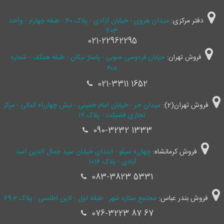
دفتر مرکزی:
میدان هروی - خیابان آزادی - پلاک 60 - طبقه چهارم - واحد
403
021-22962295
فروش تهران:
خیابان فردوسی جنوبی - پاساژ نیکان - طبقه همکف - شماره
۴۰۸
021-3311 1652
فروش تهران(2):
میدان حر - خیابان امام خمینی - نبش چهارراه کمالی - مرکز
تجاری فضیلت - پلاک ۱۷
090-3232 1333
فروش کرمانشاه:
چهارره سیلو - ابتدای خیابان سید جمال ‌الدین اسد
آبادی - پلاک 1016
083-3823 5331
فروش بندر عباس:
مجتمع ستاره شهر - طبقه اول - لاین اطلسی - پلاک 2-69
076-3223 87 67