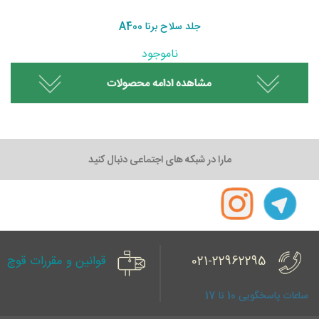
جلد سلاح برتا A400
ناموجود
مارا در شبکه های اجتماعی دنبال کنید
021-22962295
قوانین و مقررات قوچ
ساعات پاسخگویی 10 تا 17