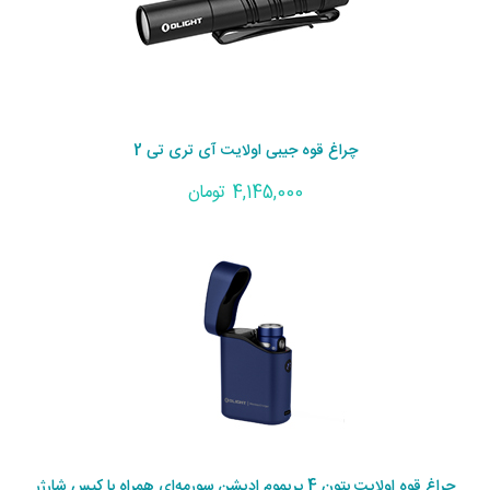
چراغ قوه جیبی اولایت آی تری تی 2
4,145,000 تومان
چراغ قوه اولایت بتون 4 پریموم ادیشن سورمه‌ای همراه با کیس شارژر