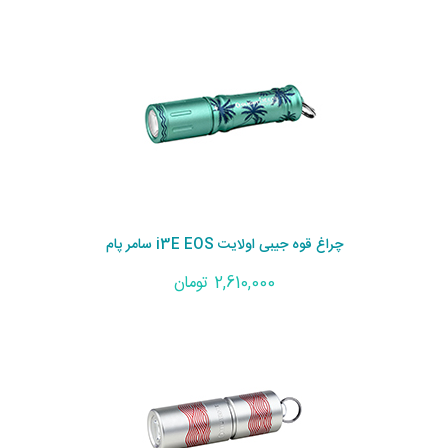
چراغ قوه جیبی اولایت i3E EOS سامر پام
2,610,000 تومان