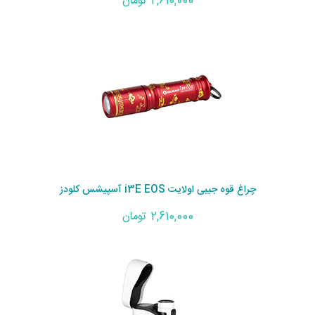
2,610,000 تومان
چراغ قوه جیبی اولایت i3E EOS آسپیشس کلودز
2,610,000 تومان