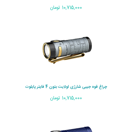
10,715,000 تومان
چراغ قوه جیبی شارژی اولایت بتون 4 فایتر پایلوت
10,715,000 تومان