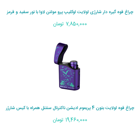
چراغ قوه گیره دار شارژی اولایت اوکلیپ پرو مولتن لاوا با نور سفید و قرمز
7,850,000 تومان
چراغ قوه اولایت بتون 4 پریموم ادیشن ناکترنال سنتنل همراه با کیس شارژر
19,460,000 تومان