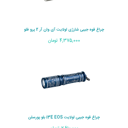
چراغ قوه جیبی شارژی اولایت آی وان آر 2 پرو فلو
4,375,000 تومان
چراغ قوه جیبی اولایت i3E EOS بلو پورسلن