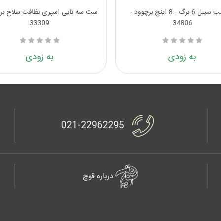
برچسب سیبل 6 برگ - 8 اینچ برچوود -
ست سه تایی اسپری نظافت سلاح برچ
33309
34806
به زودی
به زودی
021-22962295
درباره قوچ