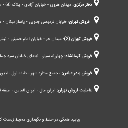
دفتر مرکزی:
میدان هروی - خیابان آزادی - پلاک 60 - طبقه چهارم - واحد 403
فروش تهران:
خیابان فردوسی جنوبی - پاساژ نیکان - طب
فروش تهران (2):
میدان حر - خیابان امام خمینی - نبش 
فروش کرمانشاه:
چهارراه سیلو - ابتدای خیابان سید جمال 
فروش بندر عباس:
مجتمع ستاره شهر - طبقه اول - لاین اط
عاملیت فروش تهران:
ایران مال - ایوان الماس - طبقه G3 - کاوانی (اعمال مالیات بر ارزش افزوده)
بیایید همگی در حفظ و نگهداری محیط زیست کش