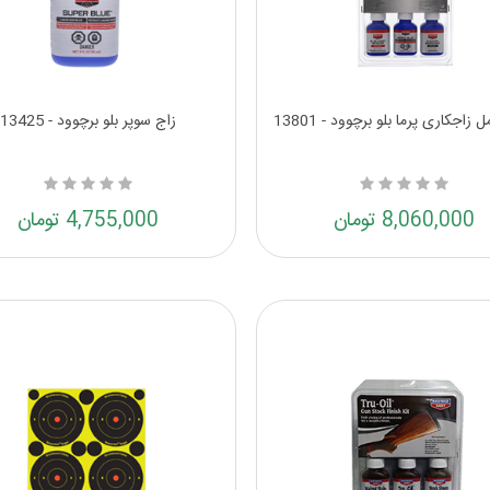
زاجکاری پرما بلو برچوود - 13801
زاج سوپر بلو برچوود - 13425
8,060,000 تومان
4,755,000 تومان