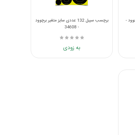
ددی برچوود -
برچسب سیبل 132 عددی سایز متغیر برچوود
- 34608
به زودی