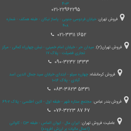
403
021-22962295
فروش تهران:
خیابان فردوسی جنوبی - پاساژ نیکان - طبقه همکف - شماره
۴۰۸
021-3311 1652
فروش تهران(2):
میدان حر - خیابان امام خمینی - نبش چهارراه کمالی - مرکز
تجاری فضیلت - پلاک ۱۷
090-3232 1333
فروش کرمانشاه:
چهارره سیلو - ابتدای خیابان سید جمال ‌الدین اسد
آبادی - پلاک 1016
083-3823 5331
فروش بندر عباس:
مجتمع ستاره شهر - طبقه اول - لاین اطلسی - پلاک 2-69
076-3223 87 67
عاملیت فروش تهران:
ایران مال - ایوان الماس - طبقه G3 - کاوانی
(اعمال مالیات بر ارزش افزوده)