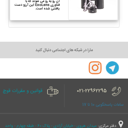
آن رو به رو می شوند که با
فناوری ExoLens این آرزو دست
یافتنی شده است.
مارا در شبکه های اجتماعی دنبال کنید
021-22962295
قوانین و مقررات قوچ
ساعات پاسخگویی 10 تا 17
دفتر مرکزی:
میدان هروی - خیابان آزادی - پلاک 60 - طبقه چهارم - واحد