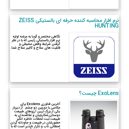
نرم افزار محاسبه کننده حرفه ای بالستیکی ZEISS
HUNTING
نگاهی مختصر و گویا به عرضه اولیه
نرم افزار بالستیکی زایس که با در نظر
گرفتن شرایط واقعی محیطی و
قابلیت های سلاح و کالیبر سلاح شما.
ExoLens چیست؟
آخرین فناوری Exolens برای
عکاسی با دوربین دو چشم . از دیرباز
یکی از بزرگ ترین آرزوهای طبیعت
دوستان,شکارچیان و علاقمندان به
طبیعت ثبت لحظات خاطره انگیزِ
حضورشان در طبیعت و جاودانه کردن
لحظاتی ناب و تکرار ناپذیر است که با