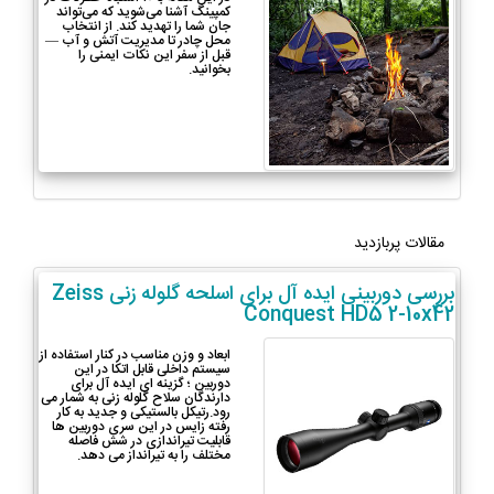
کمپینگ آشنا می‌شوید که می‌تواند
جان شما را تهدید کند. از انتخاب
محل چادر تا مدیریت آتش و آب —
قبل از سفر این نکات ایمنی را
بخوانید.
مقالات پربازدید
بررسی دوربینی ایده آل برای اسلحه گلوله زنی Zeiss
Conquest HD5 2-10x42
ابعاد و وزن مناسب در کنار استفاده از
سیستم داخلی قابل اتکا در این
دوربین ؛ گزینه ای ایده آل برای
دارندگان سلاح گلوله زنی به شمار می
رود.رتیکل بالستیکی و جدید به کار
رفته زایس در این سری دوربین ها
قابلیت تیراندازی در شش فاصله
مختلف را به تیرانداز می دهد.